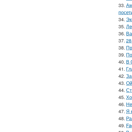
33.
Ам
посет
34.
Эк
35.
Лe
36.
Ва
37.
28
38.
Пр
39.
По
40.
В 
41.
Гл
42.
За
43.
Ой
44.
Ст
45.
Хо
46.
Не
47.
Я 
48.
Ра
49.
Fa