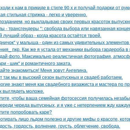
ходи к нам в прикиде в стиле 90 х и получай подарки от рук
ая стильная стрижка - легко и уверенно.
позданием, но выкладываю своих первых красоток выпускни
лы - трансгендеры *: свобода выбора или навязанная конце
й лучший образ - когда красота остаётся твоей.
дничок" у малыша - один из самых удивительных элементов 
ния_ пкр. Как же я устала от механики выбора гардероба в
дай фото. Максимально реалистичная фотография, атмосфе
ри - шик" и романтичного заката.
айте знакомиться! Меня зовут Ангелина.
т так мы в высокий сезон выпускных и свадеб работаем.
огие знают меня как свадебного визажиста и мастера по пр
к выглядеть моложе.
тите, чтобы ваша семейная фотосессия получилась незаб
ереди череда выпускных, и я уже с нетерпением жду каждую
тите попробовать каре?
отирать лицо льдом полезно и другие мифы о красоте, кото
дость, гордость, волнение, грусть, облегчение, свобода.