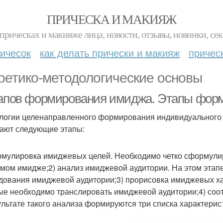
ПРИЧЕСКА И МАКИЯЖ
прическах и макияже лица, новости, отзывы, новинки, сек
ичесок
как делать прически и макияж
причес
ретико-методологические основы
тапов формирования имиджа. Этапы фор
логии целенаправленного формирования индивидуального 
ают следующие этапы:
рмулировка имиджевых целей. Необходимо четко сформулир
мом имидже;2) анализ имиджевой аудитории. На этом этап
дования имиджевой аудитории;3) прорисовка имиджевых хар
ые необходимо транслировать имиджевой аудитории;4) соо
ультате такого анализа формируются три списка характерис