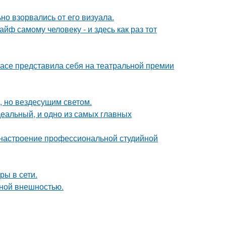
но взорвались от его визуала.
йф самому человеку - и здесь как раз тот
расе представила себя на театральной премии
, но вездесущим светом.
деальный, и одно из самых главных
 настроение профессиональной студийной
ры в сети.
ной внешностью.