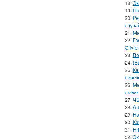
18.
Эк
19.
По
20.
Ре
случа
21.
Ма
22.
Га
Olivie
23.
Ве
24.
(Е
25.
Ка
пережи
26.
Ма
съемк
27.
ЧБ
28.
Ан
29.
На
30.
Ка
31.
Hr
32.
Эк