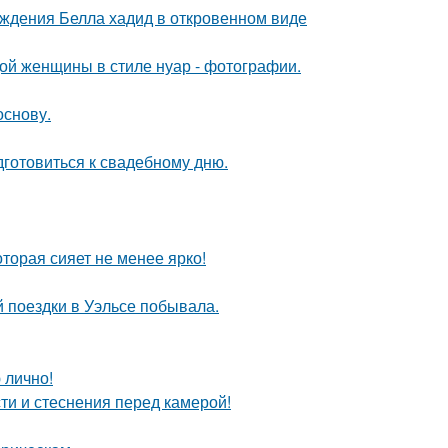
ождения Белла хадид в откровенном виде
дой женщины в стиле нуар - фотографии.
основу.
готовиться к свадебному дню.
торая сияет не менее ярко!
й поездки в Уэльсе побывала.
 лично!
ти и стеснения перед камерой!