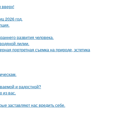
и вверх!
ц 2026 год.
пция.
раннего развития человека.
 водяной лилии.
рная портретная съемка на природе, эстетика
ическам.
ываемой и радостной?
 из вас.
рые заставляют нас вредить себе.