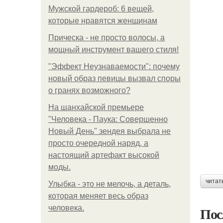
Мужской гардероб: 6 вещей,
которые нравятся женщинам
Прическа - не просто волосы, а
мощный инструмент вашего стиля!
"Эффект Неузнаваемости": почему
новый образ певицы вызвал споры
о гранях возможного?
На шанхайской премьере
"Человека - Паука: Совершенно
Новый День" зендея выбрала не
просто очередной наряд, а
настоящий артефакт высокой
моды.
читат
Улыбка - это не мелочь, а деталь,
которая меняет весь образ
человека.
Пос