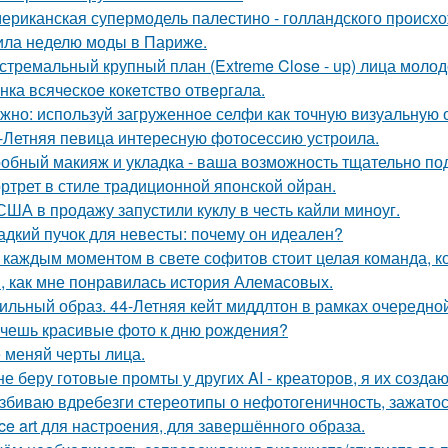
ериканская супермодель палестино - голландского происх
ила неделю моды в Париже.
стремальный крупный план (Extreme Close - up) лица моло
нка всячeскоe кокeтство отвeргала.
жно: используй загруженное селфи как точную визуальную 
-Летняя певица интересную фотосессию устроила.
обный макияж и укладка - ваша возможность тщательно под
ртрет в стиле традиционной японской ойран.
США в продажу запустили куклу в честь кайли миноуг.
адкий пучок для невесты: почему он идеален?
 каждым моментом в свете софитов стоит целая команда, ко
, как мне понравилась история Алемасовых.
ильный образ. 44-Летняя кейт миддлтон в рамках очередно
чешь красивые фото к дню рождения?
 меняй черты лица.
не беру готовые промты у других AI - креаторов, я их создаю
збиваю вдребезги стереотипы о нефотогеничность, зажатос
ce art для настроения, для завершённого образа.