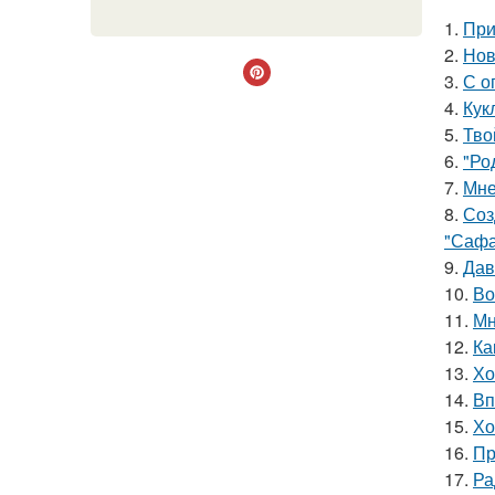
1.
При
2.
Нов
3.
С о
4.
Кук
5.
Тво
6.
"Ро
7.
Мне
8.
Соз
"Сафа
9.
Дав
10.
Во
11.
Мн
12.
Ка
13.
Хо
14.
Вп
15.
Хо
16.
Пр
17.
Ра