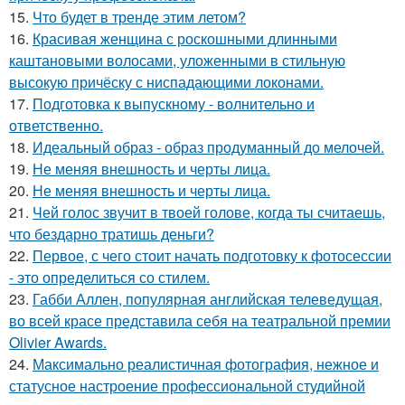
15.
Что будет в тренде этим летом?
16.
Красивая женщина с роскошными длинными
каштановыми волосами, уложенными в стильную
высокую причёску с ниспадающими локонами.
17.
Подготовка к выпускному - волнительно и
ответственно.
18.
Идеальный образ - образ продуманный до мелочей.
19.
Не меняя внешность и черты лица.
20.
Не меняя внешность и черты лица.
21.
Чей голос звучит в твоей голове, когда ты считаешь,
что бездарно тратишь деньги?
22.
Первое, с чего стоит начать подготовку к фотосессии
- это определиться со стилем.
23.
Габби Аллен, популярная английская телеведущая,
во всей красе представила себя на театральной премии
Olivier Awards.
24.
Максимально реалистичная фотография, нежное и
статусное настроение профессиональной студийной