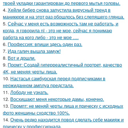
твоей укладки гарантирован до первого мытья головы.
4.
Хейли бибер снова запустила вирусный тренд в
маникюре и на этот раз обошлось без слепящего глянца.
5.
Сейчас у меня есть возможность там не работать, и
когда, я говорила nl - это не мое, сейчас я понимаю
работа на кого либо - это не мое ….
6.
Профессия: впиши здесь один раз.
7.
Ида галич вышла замуж!
8.
Вот и дошли.
9.
Промт: Создай гиперреалистичный портрет, качество
4K, не меняя черты лица.
10.
Настасья самбурская перед подписчиками в
неожиданном амплуа предстала.
11.
Лободу не узнать.
12.
Восхищают меня некоторые дамы, конечно.
13.
Промпт: не меняй черты лица и прическу с исходных
фото женщины сходство 100%.
14.
Очень редко находится повод сделать себе макияж и
прическу у профессионала.