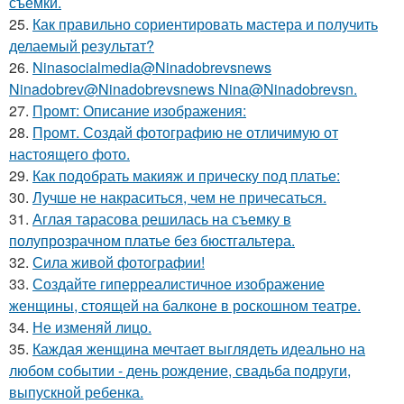
съемки.
25.
Как правильно сориентировать мастера и получить
делаемый результат?
26.
Ninasocialmedia@Ninadobrevsnews
Ninadobrev@Ninadobrevsnews Nina@Ninadobrevsn.
27.
Промт: Описание изображения:
28.
Промт. Создай фотографию не отличимую от
настоящего фото.
29.
Как подобрать макияж и прическу под платье:
30.
Лучше не накраситься, чем не причесаться.
31.
Аглая тарасова решилась на съемку в
полупрозрачном платье без бюстгальтера.
32.
Сила живой фотографии!
33.
Создайте гиперреалистичное изображение
женщины, стоящей на балконе в роскошном театре.
34.
Не изменяй лицо.
35.
Каждая женщина мечтает выглядеть идеально на
любом событии - день рождение, свадьба подруги,
выпускной ребенка.