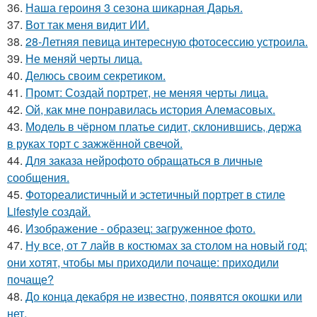
36.
Наша героиня 3 сезона шикарная Дарья.
37.
Вот так меня видит ИИ.
38.
28-Летняя певица интересную фотосессию устроила.
39.
Не меняй черты лица.
40.
Делюсь своим секретиком.
41.
Промт: Создай портрет, не меняя черты лица.
42.
Ой, как мне понравилась история Алемасовых.
43.
Модель в чёрном платье сидит, склонившись, держа
в руках торт с зажжённой свечой.
44.
Для заказа нейрофото обращаться в личные
сообщения.
45.
Фотореалистичный и эстетичный портрет в стиле
Lifestyle создай.
46.
Изображение - образец: загруженное фото.
47.
Ну все, от 7 лайв в костюмах за столом на новый год:
они хотят, чтобы мы приходили почаще: приходили
почаще?
48.
До конца декабря не известно, появятся окошки или
нет.