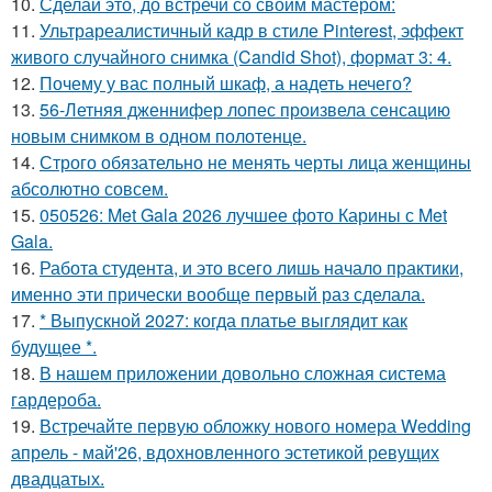
10.
Сделай это, до встречи со своим мастером:
11.
Ультрареалистичный кадр в стиле Pinterest, эффект
живого случайного снимка (Candid Shot), формат 3: 4.
12.
Почему у вас полный шкаф, а надеть нечего?
13.
56-Летняя дженнифер лопес произвела сенсацию
новым снимком в одном полотенце.
14.
Строго обязательно не менять черты лица женщины
абсолютно совсем.
15.
050526: Met Gala 2026 лучшее фото Карины с Met
Gala.
16.
Работа студента, и это всего лишь начало практики,
именно эти прически вообще первый раз сделала.
17.
* Выпускной 2027: когда платье выглядит как
будущее *.
18.
В нашем приложении довольно сложная система
гардероба.
19.
Встречайте первую обложку нового номера Wedding
апрель - май'26, вдохновленного эстетикой ревущих
двадцатых.