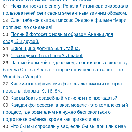
31.
Нежная тоска по снегу: Рената Литвинова очаровала
пользователей сети своим элегантным зимним образом.
32.
Олег табаков сыграл миссис Эндрю в фильме "Мэри
поппинс, до свидания!
33.
Полный фотосет с новым образом Ананьи для
свадьбы друзей.
34.
В женщина должна быть тайна.
35.
1. заходим в бота t. me/Aizimabot.
36.
На нью-йоркской неделе моды состоялось яркое шоу
бренда Collina Strada, которое получило название The
World Is a Vampire.
37.
Кинематографический фотореалистичный портрет
невесты, формат 9: 16, 8K.
38.
Как выбрать свадебный макияж и не прогадать?
39.
Каждая фотосессия в аква моделс - это комплексный
процесс, где родителям не нужно беспокоиться о
подготовке ребенка, кроме как привезти его.
40.
Что бы мы спросили у вас, если бы вы пришли к нам