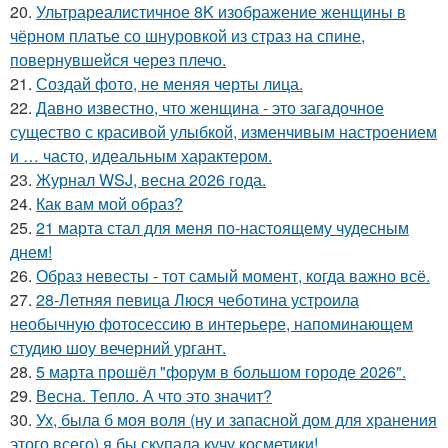
20.
Ультрареалистичное 8K изображение женщины в
чёрном платье со шнуровкой из страз на спине,
повернувшейся через плечо.
21.
Создай фото, не меняя черты лица.
22.
Давно известно, что женщина - это загадочное
существо с красивой улыбкой, изменчивым настроением
и … часто, идеальным характером.
23.
Журнал WSJ, весна 2026 года.
24.
Как вам мой образ?
25.
21 марта стал для меня по-настоящему чудесным
днем!
26.
Образ невесты - тот самый момент, когда важно всё.
27.
28-Летняя певица Люся чеботина устроила
необычную фотосессию в интерьере, напоминающем
студию шоу вечерний ургант.
28.
5 марта прошёл "форум в большом городе 2026".
29.
Весна. Тепло. А что это значит?
30.
Ух, была б моя воля (ну и запасной дом для хранения
этого всего) я бы скупала кучу косметики!