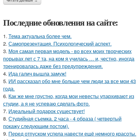
читать дальше →
Последние обновления на сайте:
1.
Тема актуальна более чем.
2.
Самопрезентация. Психологический аспект.
3.
Моя самая первая модель - во всех моих творческих
порывах лет с 7 та, на ком я училась … и, честно, иногда
тренировалась даже без предупреждения.
4.
Ида галич вышла замуж!
5.
ИИ рассказал обо мне больше чем люди за все мои 43
года.
6.
Как же мне грустно, когда мои невесты упархивают из
студии, а я не успеваю сделать фото.
7.
Идеальный подарок существует!
8.
Студийная съемка. 2 часа - 4 образа ( четвертый
покажу следующим постом).
9.
Перед отпуском успела навести ещё немного красоты.