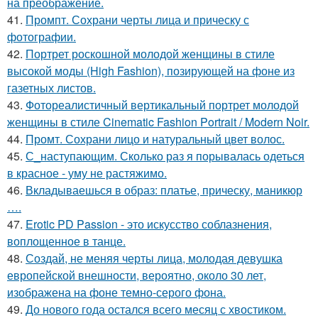
на преображение.
41.
Промпт. Сохрани черты лица и прическу с
фотографии.
42.
Портрет роскошной молодой женщины в стиле
высокой моды (High Fashion), позирующей на фоне из
газетных листов.
43.
Фотореалистичный вертикальный портрет молодой
женщины в стиле Cinematic Fashion Portrait / Modern Noir.
44.
Промт. Сохрани лицо и натуральный цвет волос.
45.
С_наступающим. Сколько раз я порывалась одеться
в красное - уму не растяжимо.
46.
Вкладываешься в образ: платье, прическу, маникюр
….
47.
Erotic PD Passion - это искусство соблазнения,
воплощенное в танце.
48.
Создай, не меняя черты лица, молодая девушка
европейской внешности, вероятно, около 30 лет,
изображена на фоне темно-серого фона.
49.
До нового года остался всего месяц с хвостиком.