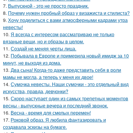
7.
Выпускной - это не просто праздник.
8.
Почему нужен пробный образ у визажиста и стилиста?
9.
Хочу поделиться с вами атмосферными кадрами утра
невесты!
10.
Я всегда с интересом рассматриваю не только
вязаные вещи, но и образы в целом.
11.
Создай не меняя черты лица.
12.
Побывала в Европе и примерила новый имидж за 10
минут, не выходя из дома.
13.
Два сына! Когда-то даже представить себя в роли
мамы не могла, а теперь у меня их двое!
14.
Сумочка невесты. Наши сумочки - это отдельный вид
искусства, правда, девчонки?
15.
Скоро наступает один из самых трепетных моментов
весны - выпускные вечера и последний звонок.
16.
Весна - время для смелых перемен!
17.
Роковой образ. Я любила фантазировать и
создавала эскизы на бумаге.