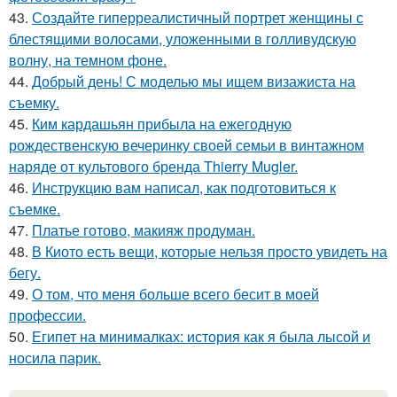
43.
Создайте гиперреалистичный портрет женщины с
блестящими волосами, уложенными в голливудскую
волну, на темном фоне.
44.
Добрый день! С моделью мы ищем визажиста на
съемку.
45.
Ким кардашьян прибыла на ежегодную
рождественскую вечеринку своей семьи в винтажном
наряде от культового бренда Thierry Mugler.
46.
Инструкцию вам написал, как подготовиться к
съемке.
47.
Платье готово, макияж продуман.
48.
В Киото есть вещи, которые нельзя просто увидеть на
бегу.
49.
О том, что меня больше всего бесит в моей
профессии.
50.
Египет на минималках: история как я была лысой и
носила парик.