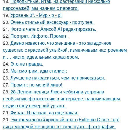
18.
Подопытные. Итак, на растерзании несколько
персонажей, мы начнем с первого.
19.
Уровень 3*. - Мур - р - р!
20.
Очень стильный аксессуар - портупея.
21.
Фото в чате с Алисой AI редактировать.
22.
Портрет. Иифото. Промпт.
23.
Давно известно, что женщина - это загадочное
существо с красивой улыбкой, изменчивым настроением
и … часто, идеальным характером.
24.
Это не правда.
25.
Мы смотрим. адм стилист:
26.
Лучше не накраситься, чем не причесаться.
27.
Промпт: не меняй лицо!
28.
28-Летняя певица Люся чеботина устроила
необычную фотосессию в интерьере, напоминающем
студию шоу вечерний ургант.
29.
Финал. Я разная, да еще какая.
30.
Экстремальный крупный план (Extreme Close - up)
лица молодой женщины в стиле нуар - фотографии.