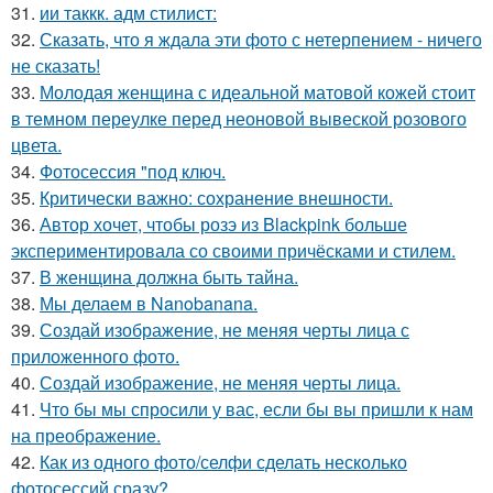
31.
ии таккк. адм стилист:
32.
Сказать, что я ждала эти фото с нетерпением - ничего
не сказать!
33.
Молодая женщина с идеальной матовой кожей стоит
в темном переулке перед неоновой вывеской розового
цвета.
34.
Фотосессия "под ключ.
35.
Критически важно: сохранение внешности.
36.
Автор хочет, чтобы розэ из Blackpink больше
экспериментировала со своими причёсками и стилем.
37.
В женщина должна быть тайна.
38.
Мы делаем в Nanobanana.
39.
Создай изображение, не меняя черты лица с
приложенного фото.
40.
Создай изображение, не меняя черты лица.
41.
Что бы мы спросили у вас, если бы вы пришли к нам
на преображение.
42.
Как из одного фото/селфи сделать несколько
фотосессий сразу?