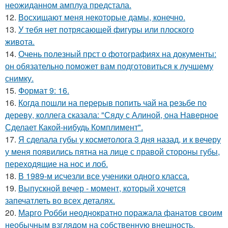
неожиданном амплуа предстала.
12.
Восхищают меня некоторые дамы, конечно.
13.
У тебя нет потрясающей фигуры или плоского
живота.
14.
Очень полезный прст о фотографиях на документы:
он обязательно поможет вам подготовиться к лучшему
снимку.
15.
Формат 9: 16.
16.
Когда пошли на перерыв попить чай на резьбе по
дереву, коллега сказала: "Сяду с Алиной, она Наверное
Сделает Какой-нибудь Комплимент".
17.
Я сделала губы у косметолога 3 дня назад, и к вечеру
у меня появились пятна на лице с правой стороны губы,
переходящие на нос и лоб.
18.
В 1989-м исчезли все ученики одного класса.
19.
Выпускной вечер - момент, который хочется
запечатлеть во всех деталях.
20.
Марго Робби неоднократно поражала фанатов своим
необычным взглядом на собственную внешность.