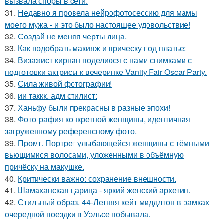
вызвала споpы в cети.
31.
Недавно я провела нейрофотосессию для мамы
моего мужа - и это было настоящее удовольствие!
32.
Создай не меняя черты лица.
33.
Как подобрать макияж и прическу под платье:
34.
Визажист кирнан поделиося с нами снимками с
подготовки актрисы к вечеринке Vanity Fair Oscar Party.
35.
Сила живой фотографии!
36.
ии таккк. адм стилист:
37.
Ханьфу были прекрасны в разные эпохи!
38.
Фотография конкретной женщины, идентичная
загруженному референсному фото.
39.
Промт. Портрет улыбающейся женщины с тёмными
вьющимися волосами, уложенными в объёмную
причёску на макушке.
40.
Критически важно: сохранение внешности.
41.
Шамаханская царица - яркий женский архетип.
42.
Стильный образ. 44-Летняя кейт миддлтон в рамках
очередной поездки в Уэльсе побывала.