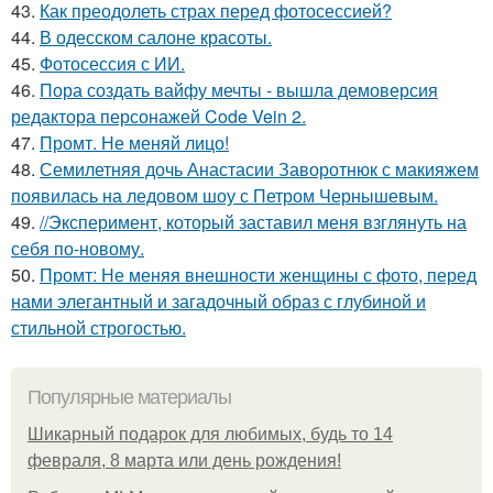
43.
Как преодолеть страх перед фотосессией?
44.
В одесском салоне красоты.
45.
Фотосессия с ИИ.
46.
Пора создать вайфу мечты - вышла демоверсия
редактора персонажей Code Vein 2.
47.
Промт. Не меняй лицо!
48.
Семилетняя дочь Анастасии Заворотнюк с макияжем
появилась на ледовом шоу с Петром Чернышевым.
49.
//Эксперимент, который заставил меня взглянуть на
себя по-новому.
50.
Промт: Не меняя внешности женщины с фото, перед
нами элегантный и загадочный образ с глубиной и
стильной строгостью.
Популярные материалы
Шикарный подарок для любимых, будь то 14
февраля, 8 марта или день рождения!