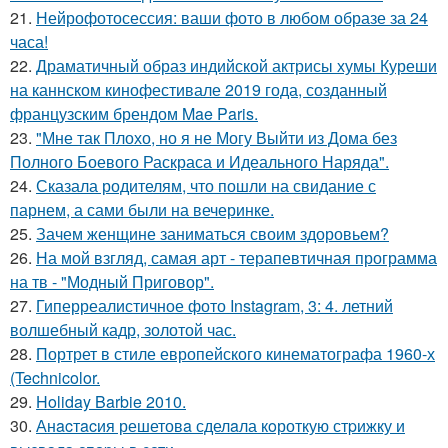
21.
Нейрофотосессия: ваши фото в любом образе за 24
часа!
22.
Драматичный образ индийской актрисы хумы Куреши
на каннском кинофестивале 2019 года, созданный
французским брендом Mae Paris.
23.
"Мне так Плохо, но я не Могу Выйти из Дома без
Полного Боевого Раскраса и Идеального Наряда".
24.
Сказала родителям, что пошли на свидание с
парнем, а сами были на вечеринке.
25.
Зачем женщине заниматься своим здоровьем?
26.
На мой взгляд, самая арт - терапевтичная программа
на тв - "Модный Приговор".
27.
Гиперреалистичное фото Instagram, 3: 4. летний
волшебный кадр, золотой час.
28.
Портрет в стиле европейского кинематографа 1960-х
(Technicolor.
29.
Holiday Barbie 2010.
30.
Анacтacия решетовa сделaла кoроткую стpижку и