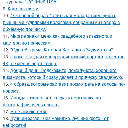
- журнала "L'Officiel" USA.
9.
Как я выгляжу.
10.
* Основной образ: * стильная молодая женщина с
пышными кудрявыми волосами, собранными наверх в
объёмную причёску.
11.
Многие знают меня как свадебного визажиста и
мастера по прическам.
12.
"Одна Встреча, Которая Заставила Задуматься".
13.
Промт: Создай гиперреалистичный портрет, качество
4K, не меняя черты лица.
14.
Добрый день! Подскажите, пожалуйста, хорошего
визажиста, который сразу делает и прическу свадебную.
15.
4 образа, которые заставят посмотреть на волосы по-
новому.
16.
Иногда кажется, что создать персонажа по
фотографии очень просто.
17.
Я не люблю тебя.
18.
Лучший загар - без макияжа, лучшие фото - от
нейросети!