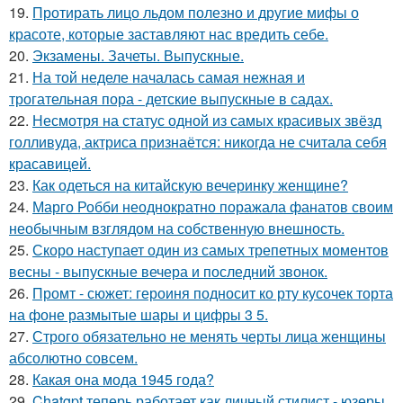
19.
Протирать лицо льдом полезно и другие мифы о
красоте, которые заставляют нас вредить себе.
20.
Экзамены. Зачеты. Выпускные.
21.
На той неделе началась самая нежная и
трогательная пора - детские выпускные в садах.
22.
Несмотря на статус одной из самых красивых звёзд
голливуда, актриса признаётся: никогда не считала себя
красавицей.
23.
Как одеться на китайскую вечеринку женщине?
24.
Марго Робби неоднократно поражала фанатов своим
необычным взглядом на собственную внешность.
25.
Скоро наступает один из самых трепетных моментов
весны - выпускные вечера и последний звонок.
26.
Промт - сюжет: героиня подносит ко рту кусочек торта
на фоне размытые шары и цифры 3 5.
27.
Строго обязательно не менять черты лица женщины
абсолютно совсем.
28.
Какая она мода 1945 года?
29.
Chatgpt теперь работает как личный стилист - юзеры