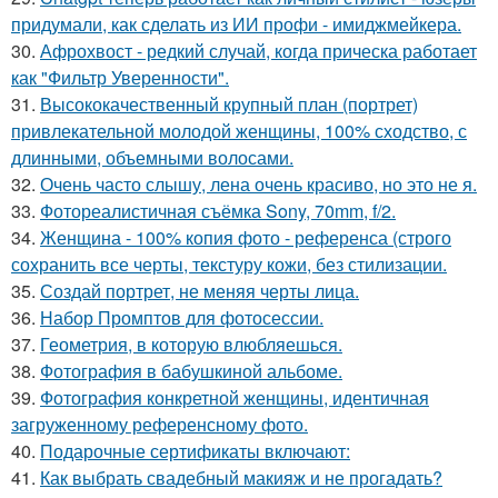
придумали, как сделать из ИИ профи - имиджмейкера.
30.
Афрохвост - редкий случай, когда прическа работает
как "Фильтр Уверенности".
31.
Высококачественный крупный план (портрет)
привлекательной молодой женщины, 100% сходство, с
длинными, объемными волосами.
32.
Очень часто слышу, лена очень красиво, но это не я.
33.
Фотореалистичная съёмка Sony, 70mm, f/2.
34.
Женщина - 100% копия фото - референса (строго
сохранить все черты, текстуру кожи, без стилизации.
35.
Создай портрет, не меняя черты лица.
36.
Набор Промптов для фотосессии.
37.
Геометрия, в которую влюбляешься.
38.
Фотография в бабушкиной альбоме.
39.
Фотография конкретной женщины, идентичная
загруженному референсному фото.
40.
Подарочные сертификаты включают:
41.
Как выбрать свадебный макияж и не прогадать?