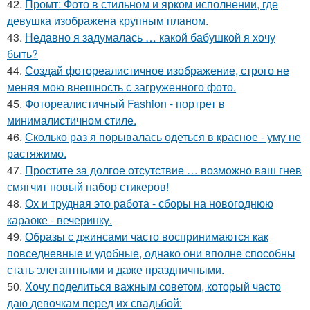
42.
Промт: Фото в стильном и ярком исполнении, где
девушка изображена крупным планом.
43.
Недавно я задумалась … какой бабушкой я хочу
быть?
44.
Создай фотореалистичное изображение, строго не
меняя мою внешность с загруженного фото.
45.
Фотореалистичный Fashion - портрет в
минималистичном стиле.
46.
Сколько раз я порывалась одеться в красное - уму не
растяжимо.
47.
Простите за долгое отсутствие … возможно ваш гнев
смягчит новый набор стикеров!
48.
Ох и трудная это работа - сборы на новогоднюю
караоке - вечеринку.
49.
Образы с джинсами часто воспринимаются как
повседневные и удобные, однако они вполне способны
стать элегантными и даже праздничными.
50.
Хочу поделиться важным советом, который часто
даю девочкам перед их свадьбой: