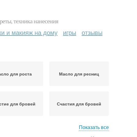
реты, техника нанесения
ки и макияж на дому
игры
отзывы
сло для роста
Масло для ресниц
стие для бровей
Счастия для бровей
Показать все
азовые масла
Идеальные брови