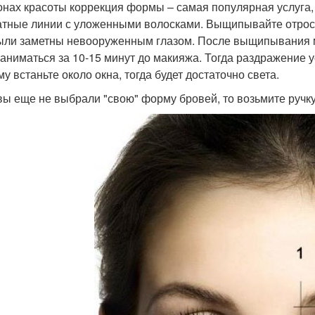
онах красоты коррекция формы – самая популярная услуга,
атные линии с уложенными волосками. Выщипывайте отросш
ыли заметны невооруженным глазом. После выщипывания м
заниматься за 10-15 минут до макияжа. Тогда раздражение у
у встаньте около окна, тогда будет достаточно света.
вы еще не выбрали "свою" форму бровей, то возьмите руч