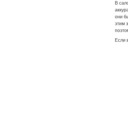
В сал
аккур
они б
этим 
поэтом
Если 