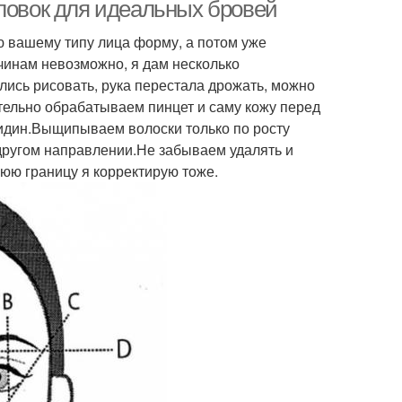
уловок для идеальных бровей
ю вашему типу лица форму, а потом уже
чинам невозможно, я дам несколько
епейное масло
Касторовое масло
лись рисовать, рука перестала дрожать, можно
тельно обрабатываем пинцет и саму кожу перед
сидин.Выщипываем волоски только по росту
 другом направлении.Не забываем удалять и
Басма для темных
сторовые масла
нюю границу я корректирую тоже.
бровей
ови в домашних
Брови с касторовым
условиях
маслом