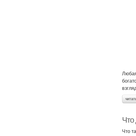
Любая
богат
взгля
читат
Что
Что т