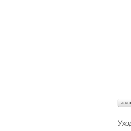
читат
Ухо