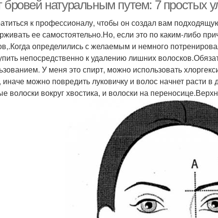
т бровей натуральным путем: 7 простых 
атиться к профессионалу, чтобы он создал вам подходящу
рживать ее самостоятельно.Но, если это по каким-либо при
Кожи под бровями
Редкие брови
Р
ов,.Когда определились с желаемым и немного потренирова
упить непосредственно к удалению лишних волосков.Обяза
ьзованием. У меня это спирт, можно использовать хлоргек
, иначе можно повредить луковичку и волос начнет расти в
Масла для роста
Оливковое масло
Ка
ые волоски вокруг хвостика, и волоски на переносице.Верх
Бр
Брови за неделю
Брови за месяц
Маски для бровей