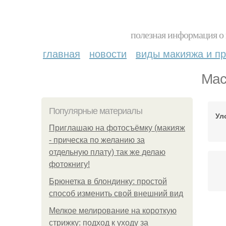
полезная информация о 
главная
новости
виды макияжа и пр
Мас
Популярные материалы
Ул
Приглашаю на фотосъёмку (макияж
- прическа по желанию за
отдельную плату) так же делаю
фотокнигу!
Брюнетка в блондинку: простой
способ изменить свой внешний вид
Мелкое мелирование на короткую
стрижку: подход к уходу за