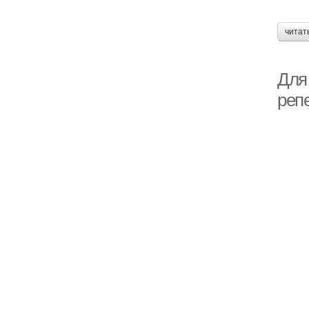
читат
Для
реп