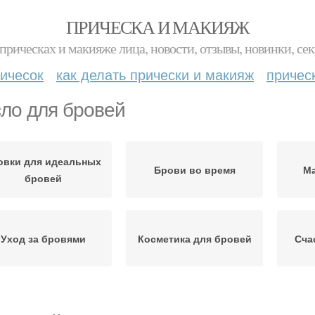
ПРИЧЕСКА И МАКИЯЖ
прическах и макияже лица, новости, отзывы, новинки, сек
ичесок
как делать прически и макияж
причес
ло для бровей
овки для идеальных
Брови во время
Ма
бровей
Уход за бровями
Косметика для бровей
Сча
Ботокс для бровей
Масла для бровей
Б