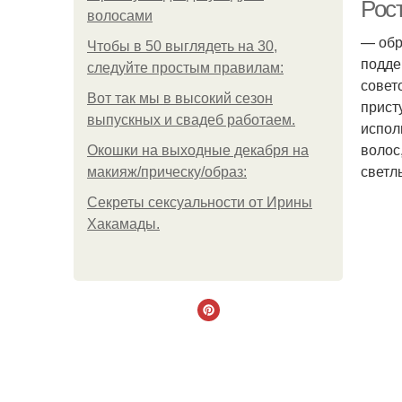
Рос
волосами
— обр
Чтобы в 50 выглядеть на 30,
подде
следуйте простым правилам:
совет
Вот так мы в высокий сезон
прист
выпускных и свадеб работаем.
испол
волос
Окошки на выходные декабря на
светл
макияж/прическу/образ:
Секреты сексуальности от Ирины
Хакамады.