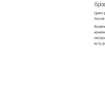
бро
Цикл 
после
Колич
конеч
неско
есть р