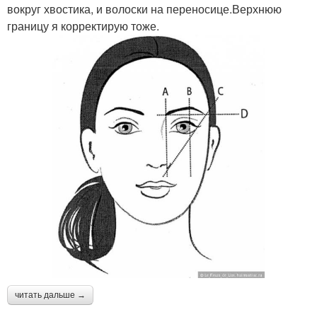
вокруг хвостика, и волоски на переносице.Верхнюю
границу я корректирую тоже.
Касторовые масла
Смеси для роста
Средство для роста
Смесь из ценных масел
Брови с касторовым
Масла для роста
маслом
Маски для роста
читать дальше →