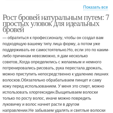
Показать все
Рост бровей натуральным путем: 7
Сыворотки для роста
Кокосовое масло
простых уловок для идеальных
бровей
— обратиться к профессионалу, чтобы он создал вам
Маски из кокосового
подходящую вашему типу лица форму, а потом уже
Масло для волос
масла
поддерживать ее самостоятельно.Но, если это по каким-
либо причинам невозможно, я дам несколько
советов,.Когда определились с желаемым и немного
потренировались рисовать, рука перестала дрожать,
Масла для волос
Репейное масло
можно приступить непосредственно к удалению лишних
волосков.Обязательно обрабатываем пинцет и саму
кожу перед использованием. У меня это спирт, можно
использовать хлоргексидин.Выщипываем волоски
только по росту волос, иначе можно повредить
Касторовое масло
Масло на ресницах
луковичку и волос начнет расти в другом
направлении.Не забываем удалять и светлые волоски