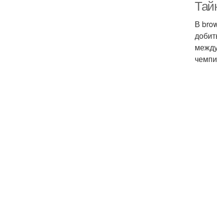
Тайн
В bro
добит
между
чемпи