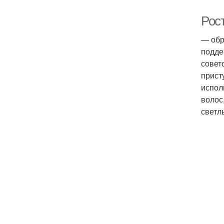
Рос
— обр
подде
совет
прист
испол
волос
светл