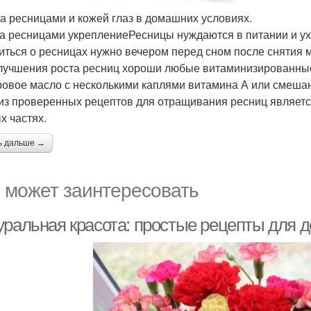
за ресницами и кожей глаз в домашних условиях.
за ресницами укреплениеРесницы нуждаются в питании и ух
иться о ресницах нужно вечером перед сном после снятия 
лучшения роста ресниц хороши любые витаминизированные
ровое масло с несколькими каплями витамина А или смеша
из проверенных рецептов для отращивания ресниц является
х частях.
ь дальше →
 может заинтересовать
уральная красота: простые рецепты для 