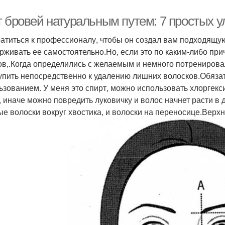
т бровей натуральным путем: 7 простых 
атиться к профессионалу, чтобы он создал вам подходящу
рживать ее самостоятельно.Но, если это по каким-либо при
ов,.Когда определились с желаемым и немного потренирова
упить непосредственно к удалению лишних волосков.Обяза
ьзованием. У меня это спирт, можно использовать хлоргек
, иначе можно повредить луковичку и волос начнет расти в
ые волоски вокруг хвостика, и волоски на переносице.Верх