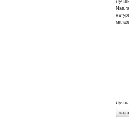
Лучши
Natur
натур
магаз
Лучша
читат