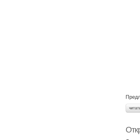
Предл
читат
Отк