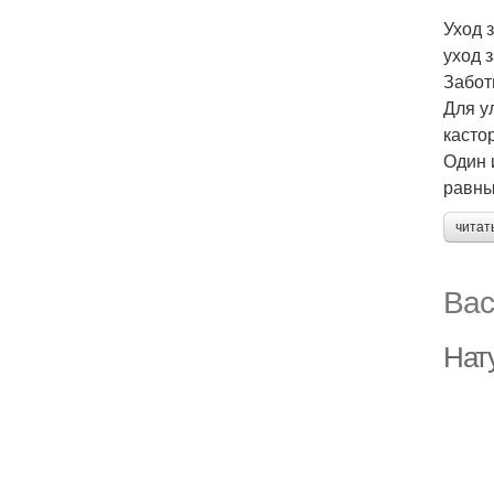
Уход 
уход 
Забот
Для у
касто
Один 
равны
читат
Вас
Нат