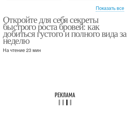
Показать все
Откройте для себя секреты
Брови во время
Продукты для бровей
быстрого роста бровей: как
добиться густого и полного вида за
неделю
На чтение 23 мин
Широкие брови
Масло для бровей
Басма для темных
Брови в домашних
бровей
условиях