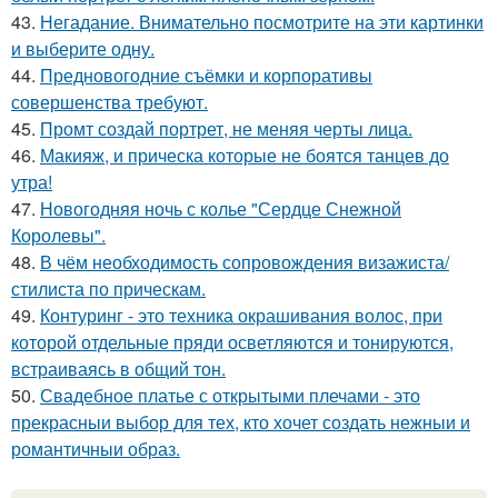
43.
Негадание. Внимательно посмотрите на эти картинки
и выберите одну.
44.
Предновогодние съёмки и корпоративы
совершенства требуют.
45.
Промт создай портрет, не меняя черты лица.
46.
Макияж, и прическа которые не боятся танцев до
утра!
47.
Новогодняя ночь с колье "Сердце Снежной
Королевы".
48.
В чём необходимость сопровождения визажиста/
стилиста по прическам.
49.
Контуринг - это техника окрашивания волос, при
которой отдельные пряди осветляются и тонируются,
встраиваясь в общий тон.
50.
Свадебное платье с открытыми плечами - это
прекрасныи выбор для тех, кто хочет создать нежныи и
романтичныи образ.