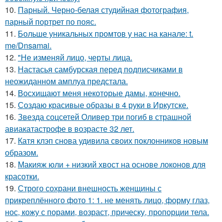
10.
Парный. Черно-белая студийная фотография,
парный портрет по пояс.
11.
Больше уникальных промтов у нас на канале: t.
me/Dnsamai.
12.
"Не изменяй лицо, черты лица.
13.
Настасья самбурская перед подписчиками в
неожиданном амплуа предстала.
14.
Восхищают меня некоторые дамы, конечно.
15.
Создаю красивые образы в 4 руки в Иркутске.
16.
Звезда соцсетей Оливер три погиб в страшной
авиакатастрофе в возрасте 32 лет.
17.
Катя клэп снова удивила своих поклонников новым
образом.
18.
Макияж юли + низкий хвост на основе локонов для
красотки.
19.
Строго сохрани внешность женщины с
прикреплённого фото 1: 1. не менять лицо, форму глаз,
нос, кожу с порами, возраст, прическу, пропорции тела.