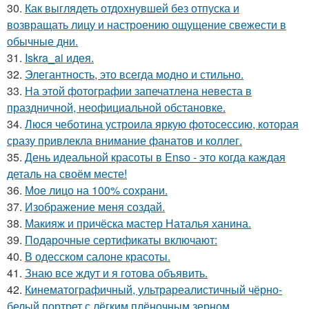
30.
Как выглядеть отдохнувшей без отпуска и
возвращать лицу и настроению ощущение свежести в
обычные дни.
31.
Iskra_ai идея.
32.
Элегантность, это всегда модно и стильно.
33.
На этой фотографии запечатлена невеста в
праздничной, неофициальной обстановке.
34.
Люся чеботина устроила яркую фотосессию, которая
сразу привлекла внимание фанатов и коллег.
35.
День идеальной красоты в Enso - это когда каждая
деталь на своём месте!
36.
Мое лицо на 100% сохрани.
37.
Изображение меня создай.
38.
Макияж и причёска мастер Наталья ханина.
39.
Подарочные сертификаты включают:
40.
В одесском салоне красоты.
41.
Знаю все ждут и я готова объявить.
42.
Кинематографичный, ультрареалистичный чёрно-
белый портрет с лёгким плёночным зерном.