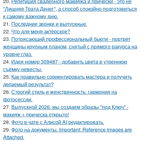
20.
Репетиция свадебного макияжа и прически - это не
"Лишняя Трата Денег", а способ спокойно подготовиться
к самому важному дню.
21.
Последние звонки и выпускные.
22.
Что для меня актёрское?
23.
Потрясающий профессиональный бьюти - портрет
женщины крупным планом, снятый с прямого ракурса на
уровне глаз.
24.
Идея номер 309487 - добавить цвета в утреннюю
съёмку невесты.
25.
Как правильно сориентировать мастера и получить
делаемый результат?
26.
Строгий стиль и женственность: гармония на
фотосессии.
27.
Выпускной 2026: мы создаем образы "под Ключ" -
макияж + прическа открыто!
28.
Фото в чате с Алисой AI редактировать.
29.
Фото на документы. Important: Reference Images are
Attached.