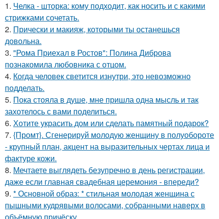
1.
Челка - шторка: кому подходит, как носить и с какими
стрижками сочетать.
2.
Прически и макияж, которыми ты останешься
довольна.
3.
"Рома Приехал в Ростов": Полина Диброва
познакомила любовника с отцом.
4.
Когда человек светится изнутри, это невозможно
подделать.
5.
Пока стояла в душе, мне пришла одна мысль и так
захотелось с вами поделиться.
6.
Хотите украсить дом или сделать памятный подарок?
7.
{Промт}. Сгенерируй молодую женщину в полуобороте
- крупный план, акцент на выразительных чертах лица и
фактуре кожи.
8.
Мечтаете выглядеть безупречно в день регистрации,
даже если главная свадебная церемония - впереди?
9.
* Основной образ: * стильная молодая женщина с
пышными кудрявыми волосами, собранными наверх в
объёмную причёску.