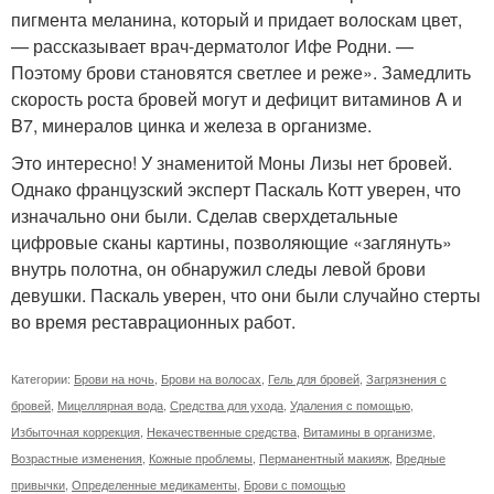
пигмента меланина, который и придает волоскам цвет,
— рассказывает врач-дерматолог Ифе Родни. —
Поэтому брови становятся светлее и реже». Замедлить
скорость роста бровей могут и дефицит витаминов A и
B7, минералов цинка и железа в организме.
Это интересно! У знаменитой Моны Лизы нет бровей.
Однако французский эксперт Паскаль Котт уверен, что
изначально они были. Сделав сверхдетальные
цифровые сканы картины, позволяющие «заглянуть»
внутрь полотна, он обнаружил следы левой брови
девушки. Паскаль уверен, что они были случайно стерты
во время реставрационных работ.
Категории:
Брови на ночь
,
Брови на волосах
,
Гель для бровей
,
Загрязнения с
бровей
,
Мицеллярная вода
,
Средства для ухода
,
Удаления с помощью
,
Избыточная коррекция
,
Некачественные средства
,
Витамины в организме
,
Возрастные изменения
,
Кожные проблемы
,
Перманентный макияж
,
Вредные
привычки
,
Определенные медикаменты
,
Брови с помощью