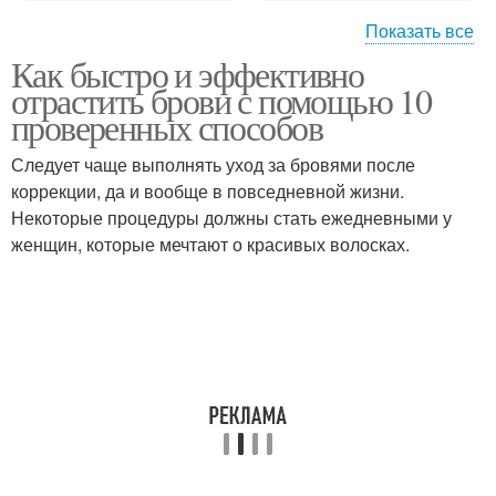
Показать все
Как быстро и эффективно
Удаления с помощью
Мази для бровей
отрастить брови с помощью 10
проверенных способов
Следует чаще выполнять уход за бровями после
коррекции, да и вообще в повседневной жизни.
Средства для бровей
Волос на бровях
Некоторые процедуры должны стать ежедневными у
женщин, которые мечтают о красивых волосках.
Брови при
Брови при аллергии
использовании
Брови на постоянной
Стрелки с помощью
основе