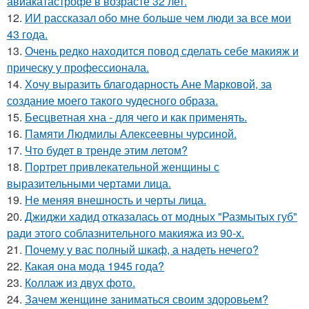
авиакатастрофе в возрасте 32 лет.
12.
ИИ рассказал обо мне больше чем люди за все мои
43 года.
13.
Очень редко находится повод сделать себе макияж и
прическу у профессионала.
14.
Хочу выразить благодарность Ане Марковой, за
создание моего такого чудесного образа.
15.
Бесцветная хна - для чего и как применять.
16.
Памяти Людмилы Алексеевны чурсиной.
17.
Что будет в тренде этим летом?
18.
Портрет привлекательной женщины с
выразительными чертами лица.
19.
Не меняя внешность и черты лица.
20.
Джиджи хадид отказалась от модных "Размытых губ"
ради этого соблазнительного макияжа из 90-х.
21.
Почему у вас полный шкаф, а надеть нечего?
22.
Какая она мода 1945 года?
23.
Коллаж из двух фото.
24.
Зачем женщине заниматься своим здоровьем?