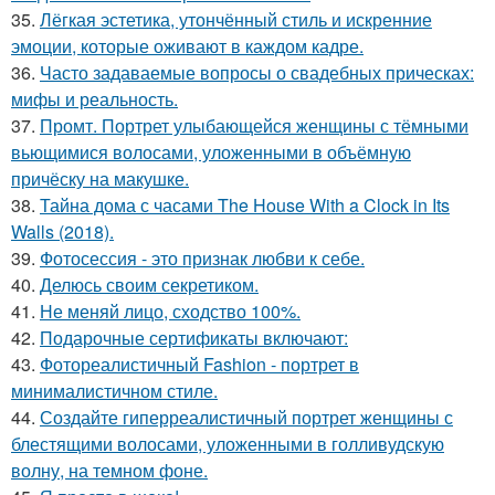
35.
Лёгкая эстетика, утончённый стиль и искренние
эмоции, которые оживают в каждом кадре.
36.
Часто задаваемые вопросы о свадебных прическах:
мифы и реальность.
37.
Промт. Портрет улыбающейся женщины с тёмными
вьющимися волосами, уложенными в объёмную
причёску на макушке.
38.
Тайна дома с часами The House With a Clock in Its
Walls (2018).
39.
Фотосессия - это признак любви к себе.
40.
Делюсь своим секретиком.
41.
Не меняй лицо, сходство 100%.
42.
Подарочные сертификаты включают:
43.
Фотореалистичный Fashion - портрет в
минималистичном стиле.
44.
Создайте гиперреалистичный портрет женщины с
блестящими волосами, уложенными в голливудскую
волну, на темном фоне.