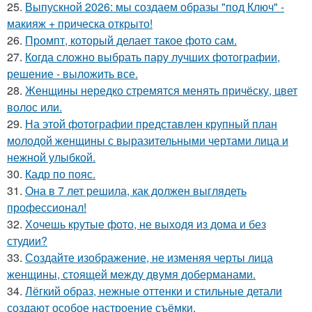
25.
Выпускной 2026: мы создаем образы "под Ключ" -
макияж + прическа открыто!
26.
Промпт, который делает такое фото сам.
27.
Когда сложно выбрать пару лучших фотографии,
решение - выложить все.
28.
Женщины нередко стремятся менять причёску, цвет
волос или.
29.
На этой фотографии представлен крупный план
молодой женщины с выразительными чертами лица и
нежной улыбкой.
30.
Кадр по пояс.
31.
Она в 7 лет решила, как должен выглядеть
профессионал!
32.
Хочешь крутые фото, не выходя из дома и без
студии?
33.
Создайте изображение, не изменяя черты лица
женщины, стоящей между двумя доберманами.
34.
Лёгкий образ, нежные оттенки и стильные детали
создают особое настроение съёмки.