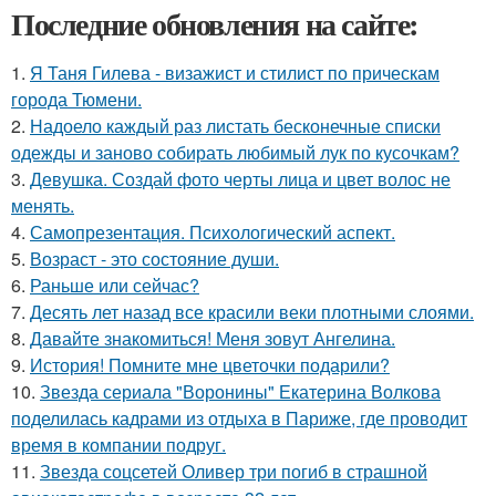
Последние обновления на сайте:
1.
Я Таня Гилева - визажист и стилист по прическам
города Тюмени.
2.
Надоело каждый раз листать бесконечные списки
одежды и заново собирать любимый лук по кусочкам?
3.
Девушка. Создай фото черты лица и цвет волос не
менять.
4.
Самопрезентация. Психологический аспект.
5.
Возраст - это состояние души.
6.
Раньше или сейчас?
7.
Десять лет назад все красили веки плотными слоями.
8.
Давайте знакомиться! Меня зовут Ангелина.
9.
История! Помните мне цветочки подарили?
10.
Звезда сериала "Воронины" Екатерина Волкова
поделилась кадрами из отдыха в Париже, где проводит
время в компании подруг.
11.
Звезда соцсетей Оливер три погиб в страшной