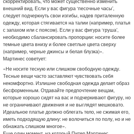
скорректировать, что может существенно изменить
внешний вид. Если у вас фигура ‘песочные часы’,
следует подчеркнуть свои изгибы, надев приталенную
одежду, которая стягивается на талии (например, платья
с запахом или с поясом). Если у вас фигура ‘груша’,
необходимо сбалансировать пропорции: носите более
темные цвета внизу и более светлые цвета сверху
(например, черные джинсы и белая блузка)».
Мартинес cоветует:
«Не носите тесную или слишком свободную одежду.
Тесные вещи часто заставляют чувствовать себя
некомфортно. Излишне свободная одежда делает образ
бесформенным. Отдавайте предпочтение вещам,
которые хорошо сидят на вас и подчеркивают фигуру, но
не ограничивают движения и не выглядят мешковато.
Идеальное платье должно облегать тело, не сжимая его,
иметь подходящую длину: не волочиться по полу, но и не
обнажать слишком многое».
Еще один момент, на который Питер Мартинес