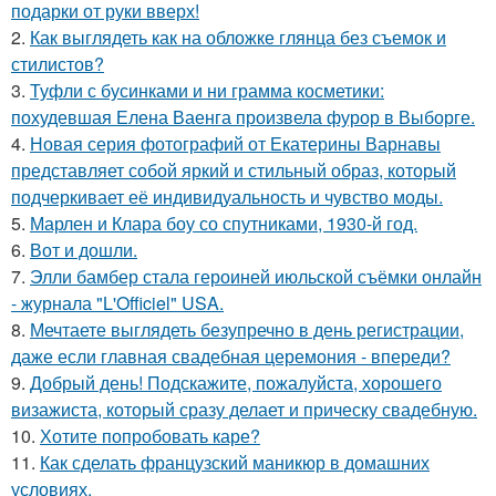
подарки от руки вверх!
2.
Как выглядеть как на обложке глянца без съемок и
стилистов?
3.
Туфли с бусинками и ни грамма косметики:
похудевшая Елена Ваенга произвела фурор в Выборге.
4.
Новая серия фотографий от Екатерины Варнавы
представляет собой яркий и стильный образ, который
подчеркивает её индивидуальность и чувство моды.
5.
Марлен и Клара боу со спутниками, 1930-й год.
6.
Вот и дошли.
7.
Элли бамбер стала героиней июльской съёмки онлайн
- журнала "L'Officiel" USA.
8.
Мечтаете выглядеть безупречно в день регистрации,
даже если главная свадебная церемония - впереди?
9.
Добрый день! Подскажите, пожалуйста, хорошего
визажиста, который сразу делает и прическу свадебную.
10.
Хотите попробовать каре?
11.
Как сделать французский маникюр в домашних
условиях.