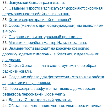
33.
Выпускной бывает раз в жизни.
34.
Свадьбы "Просто Расписаться" дорожают: скромная
церемония может обойтись в 350 000.
35.
Хотите секрет красивой женщины?
36.
Образ (макияж с прической/укладкой) мы выполняем
в 4 руки.
37.
Сохрани лицо и натуральный цвет волос.
38.
Макияж и причёска мастер Наталья ханина.
39.
Знаменитости выходят на красную ковровую
дорожку, одетые с иголочки, в блёстках, с идеальными
фигурами.
40.
Софья Эрнст вышла в свет с мужем, но ее образ
раскритиковали.
41.
Создание образа для фотосессии - это тонкая работа
с деталями и ощущениями.
42.
Пора создать вайфу мечты - вышла демоверсия
редактора персонажей Code Vein 2.
43.
День 17. Я - театральный романтик.
44.
Обстановка домашняя, уютная, ультрареалистичная.