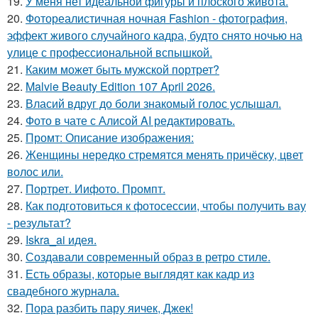
19.
У меня нет идеальной фигуры и плоского живота.
20.
Фотореалистичная ночная Fashion - фотография,
эффект живого случайного кадра, будто снято ночью на
улице с профессиональной вспышкой.
21.
Каким может быть мужской портрет?
22.
Malvie Beauty Edition 107 April 2026.
23.
Власий вдруг до боли знакомый голос услышал.
24.
Фото в чате с Алисой AI редактировать.
25.
Промт: Описание изображения:
26.
Женщины нередко стремятся менять причёску, цвет
волос или.
27.
Портрет. Иифото. Промпт.
28.
Как подготовиться к фотосессии, чтобы получить вау
- результат?
29.
Iskra_ai идея.
30.
Создавали современный образ в ретро стиле.
31.
Есть образы, которые выглядят как кадр из
свадебного журнала.
32.
Пора разбить пару яичек, Джек!