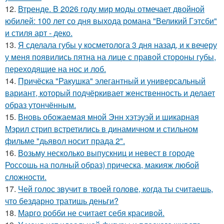
12.
Втренде. В 2026 году мир моды отмечает двойной
юбилей: 100 лет со дня выхода романа "Великий Гэтсби"
и стиля арт - деко.
13.
Я сделала губы у косметолога 3 дня назад, и к вечеру
у меня появились пятна на лице с правой стороны губы,
переходящие на нос и лоб.
14.
Причёска "Ракушка" элегантный и универсальный
вариант, который подчёркивает женственность и делает
образ утончённым.
15.
Вновь обожаемая мной Энн хэтэуэй и шикарная
Мэрил стрип встретились в динамичном и стильном
фильме "дьявол носит прада 2".
16.
Возьму несколько выпускниц и невест в городе
Россошь на полный образ) прическа, макияж любой
сложности.
17.
Чей голос звучит в твоей голове, когда ты считаешь,
что бездарно тратишь деньги?
18.
Марго робби не считает себя красивой.