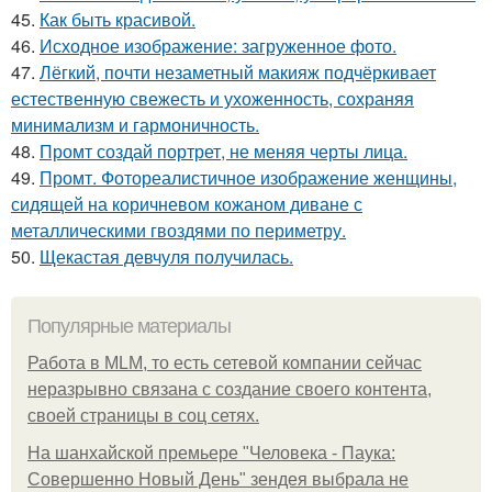
45.
Как быть красивой.
46.
Исходное изображение: загруженное фото.
47.
Лёгкий, почти незаметный макияж подчёркивает
естественную свежесть и ухоженность, сохраняя
минимализм и гармоничность.
48.
Промт создай портрет, не меняя черты лица.
49.
Промт. Фотореалистичное изображение женщины,
сидящей на коричневом кожаном диване с
металлическими гвоздями по периметру.
50.
Щекастая девчуля получилась.
Популярные материалы
Работа в MLM, то есть сетевой компании сейчас
неразрывно связана с создание своего контента,
своей страницы в соц сетях.
На шанхайской премьере "Человека - Паука:
Совершенно Новый День" зендея выбрала не