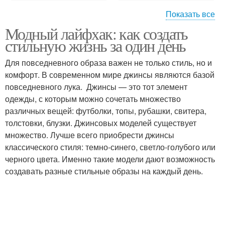
Показать все
Модный лайфхак: как создать
Верх обуви
Обувь в ширину
стильную жизнь за один день
Для повседневного образа важен не только стиль, но и
комфорт. В современном мире джинсы являются базой
Обуви в домашних
повседневного лука. Джинсы — это тот элемент
Кожаная обувь
условиях
одежды, с которым можно сочетать множество
различных вещей: футболки, топы, рубашки, свитера,
толстовки, блузки. Джинсовых моделей существует
множество. Лучше всего приобрести джинсы
классического стиля: темно-синего, светло-голубого или
черного цвета. Именно такие модели дают возможность
создавать разные стильные образы на каждый день.