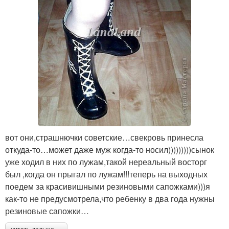
вот они,страшнючки советские…свекровь принесла
откуда-то…может даже муж когда-то носил)))))))))сынок
уже ходил в них по лужам,такой нереальный восторг
был ,когда он прыгал по лужам!!!теперь на выходных
поедем за красивишными резиновыми сапожками)))я
как-то не предусмотрела,что ребенку в два года нужны
резиновые сапожки…