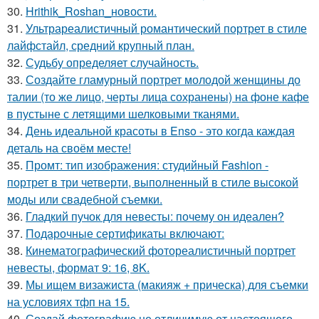
30.
Hrithik_Roshan_новости.
31.
Ультрареалистичный романтический портрет в стиле
лайфстайл, средний крупный план.
32.
Судьбу определяет случайность.
33.
Создайте гламурный портрет молодой женщины до
талии (то же лицо, черты лица сохранены) на фоне кафе
в пустыне с летящими шелковыми тканями.
34.
День идеальной красоты в Enso - это когда каждая
деталь на своём месте!
35.
Промт: тип изображения: студийный Fashion -
портрет в три четверти, выполненный в стиле высокой
моды или свадебной съемки.
36.
Гладкий пучок для невесты: почему он идеален?
37.
Подарочные сертификаты включают:
38.
Кинематографический фотореалистичный портрет
невесты, формат 9: 16, 8K.
39.
Мы ищем визажиста (макияж + прическа) для съемки
на условиях тфп на 15.
40.
Создай фотографию не отличимую от настоящего