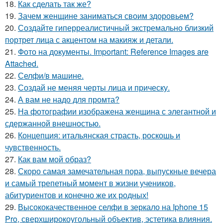
18.
Как сделать так же?
19.
Зачем женщине заниматься своим здоровьем?
20.
Создайте гиперреалистичный экстремально близкий
портрет лица с акцентом на макияж и детали.
21.
Фото на документы. Important: Reference Images are
Attached.
22.
Селфи/в машине.
23.
Создай не меняя черты лица и прическу.
24.
А вам не надо для промта?
25.
На фотографии изображена женщина с элегантной и
сдержанной внешностью.
26.
Концепция: итальянская страсть, роскошь и
чувственность.
27.
Как вам мой образ?
28.
Скоро самая замечательная пора, выпускные вечера
и самый трепетный момент в жизни учеников,
абитуриентов и конечно же их родных!
29.
Высококачественное селфи в зеркало на Iphone 15
Pro, сверхширокоугольный объектив, эстетика влияния.