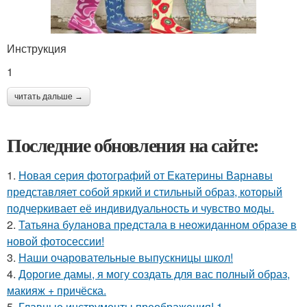
Инструкция
1
читать дальше →
Последние обновления на сайте:
1.
Новая серия фотографий от Екатерины Варнавы
представляет собой яркий и стильный образ, который
подчеркивает её индивидуальность и чувство моды.
2.
Татьяна буланова предстала в неожиданном образе в
новой фотосессии!
3.
Наши очаровательные выпускницы школ!
4.
Дорогие дамы, я могу создать для вас полный образ,
макияж + причёска.
5.
Главные инструменты преображения! 1.