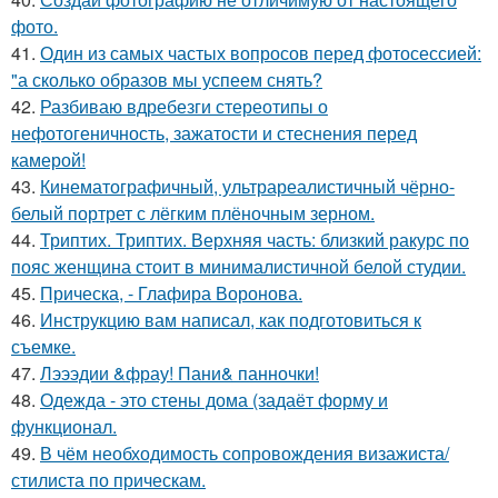
фото.
41.
Один из самых частых вопросов перед фотосессией:
"а сколько образов мы успеем снять?
42.
Разбиваю вдребезги стереотипы о
нефотогеничность, зажатости и стеснения перед
камерой!
43.
Кинематографичный, ультрареалистичный чёрно-
белый портрет с лёгким плёночным зерном.
44.
Триптих. Триптих. Верхняя часть: близкий ракурс по
пояс женщина стоит в минималистичной белой студии.
45.
Прическа, - Глафира Воронова.
46.
Инструкцию вам написал, как подготовиться к
съемке.
47.
Лэээдии &фрау! Пани& панночки!
48.
Одежда - это стены дома (задаёт форму и
функционал.
49.
В чём необходимость сопровождения визажиста/
стилиста по прическам.