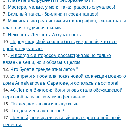
6.
Мастера, милые, у меня такая радость случалась!
7.
Бальный танец - бриллиант среди танцев!
8.
Максимально реалистичная фотография, элегантная и
властная студийная съемка.
9.
Нежность. Легкость. Аккуратность.
10.
Перед свадьбой хочется быть уверенной, что всё
пройдет идеально.
11.
Я всегда с интересом рассматриваю не только
вязаные вещи, но и образы в целом.
12.
Что будет в тренде этим летом?
13.
25 апреля я посетила показ новой коллекции модного
дома Annaivanova в Саратове, я осталась в восторге!
14.
46-Летняя Виктория боня вновь стала обсуждаемой
персоной на каннском кинофестивале.
15.
Последние звонки и выпускные.
16.
Что для меня актёрское?
17.
Нежный, но выразительный образ для нашей юной
невесты.