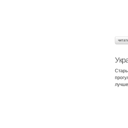
читат
Укр
Стары
прогу
лучше