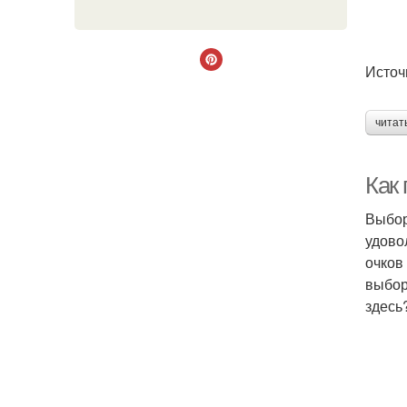
Источн
читат
Как
Выбор
удово
очков
выбор
здесь