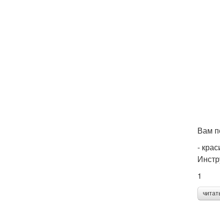
Вам п
- крас
Инстр
1
читат