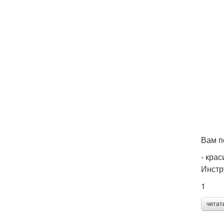
Вам п
- крас
Инстр
1
читат