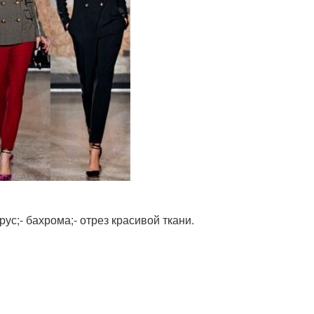
рус;- бахрома;- отрез красивой ткани.