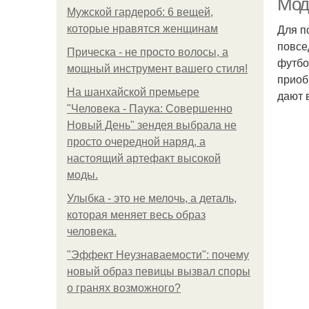
Мод
Мужской гардероб: 6 вещей,
Для п
которые нравятся женщинам
повсе
Прическа - не просто волосы, а
футбо
мощный инструмент вашего стиля!
приоб
На шанхайской премьере
дают 
"Человека - Паука: Совершенно
Новый День" зендея выбрала не
просто очередной наряд, а
настоящий артефакт высокой
моды.
Улыбка - это не мелочь, а деталь,
которая меняет весь образ
человека.
"Эффект Неузнаваемости": почему
новый образ певицы вызвал споры
о гранях возможного?