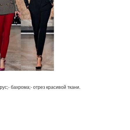
рус;- бахрома;- отрез красивой ткани.