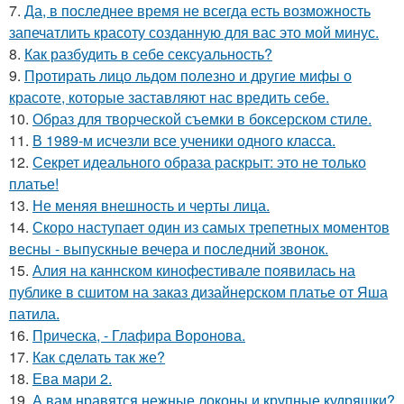
7.
Да, в последнее время не всегда есть возможность
запечатлить красоту созданную для вас это мой минус.
8.
Как разбудить в себе сексуальность?
9.
Протирать лицо льдом полезно и другие мифы о
красоте, которые заставляют нас вредить себе.
10.
Образ для творческой съемки в боксерском стиле.
11.
В 1989-м исчезли все ученики одного класса.
12.
Секрет идеального образа раскрыт: это не только
платье!
13.
Не меняя внешность и черты лица.
14.
Скоро наступает один из самых трепетных моментов
весны - выпускные вечера и последний звонок.
15.
Алия на каннском кинофестивале появилась на
публике в сшитом на заказ дизайнерском платье от Яша
патила.
16.
Прическа, - Глафира Воронова.
17.
Как сделать так же?
18.
Ева мари 2.
19.
А вам нравятся нежные локоны и крупные кудряшки?