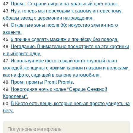
42.
Промт. Сохрани лицо и натуральный цвет волос.
43.
Ну а теперь мы переходим к самому интересному:
образы звезд с церемонии награждения.
44.
Открытые зоны после 30: искусство элегантного
акцента.
45.
5 причин сделать макияж и причёску без повода.
46.
Негадание. Внимательно посмотрите на эти картинки
и выберите одну.
47.
Используя мое фото создай фото крупный план
молодой женщины с яркими карими глазами и волосами
как на фото, сидящей в салоне автомобиля.
48.
Промт промты Promt Promts.
49.
Новогодняя ночь с колье "Сердце Снежной
Королевы".
50.
В Киото есть вещи, которые нельзя просто увидеть на
бегу.
Популярные материалы