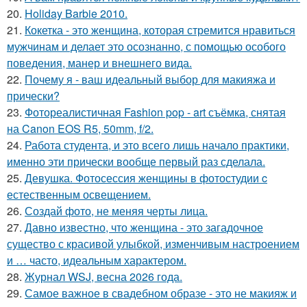
20.
Holiday Barbie 2010.
21.
Кокетка - это женщина, которая стремится нравиться
мужчинам и делает это осознанно, с помощью особого
поведения, манер и внешнего вида.
22.
Почему я - ваш идеальный выбор для макияжа и
прически?
23.
Фотореалистичная Fashion pop - art съёмка, снятая
на Canon EOS R5, 50mm, f/2.
24.
Работа студента, и это всего лишь начало практики,
именно эти прически вообще первый раз сделала.
25.
Девушка. Фотосессия женщины в фотостудии c
естественным освещением.
26.
Создай фото, не меняя черты лица.
27.
Давно известно, что женщина - это загадочное
существо с красивой улыбкой, изменчивым настроением
и … часто, идеальным характером.
28.
Журнал WSJ, весна 2026 года.
29.
Самое важное в свадебном образе - это не макияж и