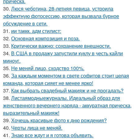
прическа.
30.
Люся чеботина, 28-летняя певица, устроила
эффектную фотосессию, которая вызвала бурное
обсуждение в сети.
31.
ии таккк. адм стилист:
32.
Основная композиция и поза.
33.
Критически важно: сохранение внешности.
34.
В США в продажу запустили куклу в честь кайли
миноуг.
35.
Не меняй лицо, сходство 100%.
36.
За каждым моментом в свете софитов стоит целая
команда, которая сияет не менее ярко!
37.
Как выбрать свадебный макияж и не прогадать?
38.
Листаямодныежурналы. Идеальный образ для
женственного вечернего наряда - аккуратная прическа,
выразительный макияж!
39.
Хочешь красивые фото к дню рождения?
40.
Черты лица не меняй.
41.
Знаю все ждут и я готова объявить.