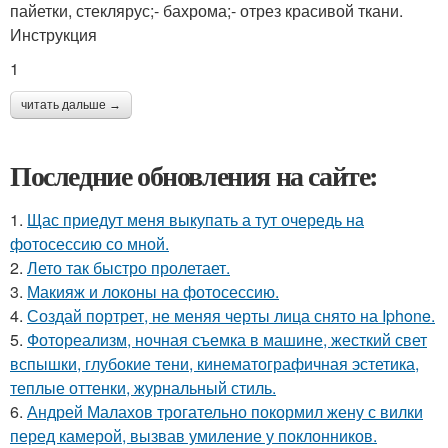
пайетки, стеклярус;- бахрома;- отрез красивой ткани.
Инструкция
1
читать дальше →
Последние обновления на сайте:
1.
Щас приедут меня выкупать а тут очередь на
фотосессию со мной.
2.
Лето так быстро пролетает.
3.
Макияж и локоны на фотосессию.
4.
Создай портрет, не меняя черты лица снято на Iphone.
5.
Фотореализм, ночная съемка в машине, жесткий свет
вспышки, глубокие тени, кинематографичная эстетика,
теплые оттенки, журнальный стиль.
6.
Андрей Малахов трогательно покормил жену с вилки
перед камерой, вызвав умиление у поклонников.