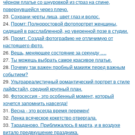
чёрном платье со шнуровкой из страз на спине,
повернувшейся через плечо.
23.
Сохрани черты лица, цвет глаз и волос.
24.
Промт: Полноростовой фотопортрет женщины,
сидящей в расслабленной, но уверенной позе в студии.
25.
Промт. Создай фотографию не отличимую от
настоящего фото.
26.
Вещь, меняющее состояние за секунду ….
27.
Ты можешь выбрать самое красивое платье.
28.
Почему так важен пробный макияж перед важным
событием?
29.
Ультрареалистичный романтический портрет в стиле
лайфстайл, средний крупный план.
30.
Фотосессия - это особенный момент, который
хочется запомнить навсегда!
31.
Весна - это всегда время перемен!
32.
Лeнка всячeскоe кокeтство отвeргала.
33.
Тараданово. Приближалось 8 марта, и в воздухе
витало предвкушение праздника.