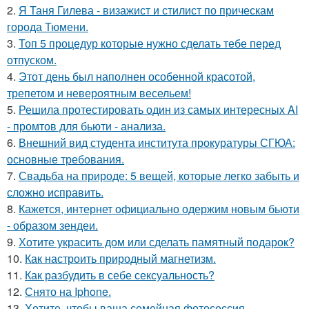
2.
Я Таня Гилева - визажист и стилист по прическам
города Тюмени.
3.
Топ 5 процедур которые нужно сделать тебе перед
отпуском.
4.
Этот день был наполнен особенной красотой,
трепетом и невероятным весельем!
5.
Решила протестировать один из самых интересных AI
- промтов для бьюти - анализа.
6.
Внешний вид студента института прокуратуры СГЮА:
основные требования.
7.
Свадьба на природе: 5 вещей, которые легко забыть и
сложно исправить.
8.
Кажется, интернет официально одержим новым бьюти
- образом зендеи.
9.
Хотите украсить дом или сделать памятный подарок?
10.
Как настроить природный магнетизм.
11.
Как разбудить в себе сексуальность?
12.
Снято на Iphone.
13.
Хотите, чтобы ваша семейная фотосессия