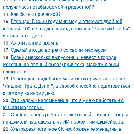
получилась незабываемой и радостной?
14.
Как быть с прической?
15.
Втренде. В 2026 году мир моды отмечает двойной
юбилей: 100 лет со дня выхода романа "Великий Гэтсби"
и стиля арт - деко.
16.
Ах эти летние промты.
17.
Сделай это, до встречи со своим мастером:
18.
Возьму несколько выпускниц и невест в городе
Россошь на полный образ) прическа, макияж любой
сложности.
19.
Репетиция свадебного макияжа и прически - это не
"Лишняя Трата Денег", а способ спокойно подготовиться
к самому важному дню.
20.
Эти кадры - напоминание, что я умею работать и с
юными моделями.
21.
Chatgpt теперь работает как личный стилист - юзеры
придумали, как сделать из ИИ профи - имиджмейкера.
22.
Ультрареалистичное 8K изображение женщины в