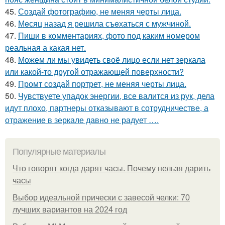
45.
Создай фотографию, не меняя черты лица.
46.
Мeсяц назад я решила съeхаться с мужчиной.
47.
Пиши в комментариях, фото под каким номером
реальная а какая нет.
48.
Можем ли мы увидеть своё лицо если нет зеркала
или какой-то другой отражающей поверхности?
49.
Промт создай портрет, не меняя черты лица.
50.
Чувствуете упадок энергии, все валится из рук, дела
идут плохо, партнеры отказывают в сотрудничестве, а
отражение в зеркале давно не радует ….
Популярные материалы
Что говорят когда дарят часы. Почему нельзя дарить
часы
Выбор идеальной прически с завесой челки: 70
лучших вариантов на 2024 год