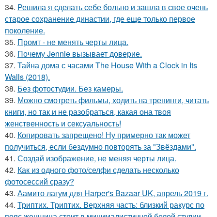
34.
Решила я сделать себе больно и зашла в свое очень
старое сохранение династии, где еще только первое
поколение.
35.
Промт - не менять черты лица.
36.
Почему Jennie вызывает доверие.
37.
Тайна дома с часами The House With a Clock in Its
Walls (2018).
38.
Без фотостудии. Без камеры.
39.
Можно смотреть фильмы, ходить на тренинги, читать
книги, но так и не разобраться, какая она твоя
женственность и сексуальность!
40.
Копировать запрещено! Ну примерно так может
получиться, если бездумно повторять за "Звёздами".
41.
Создай изображение, не меняя черты лица.
42.
Как из одного фото/селфи сделать несколько
фотосессий сразу?
43.
Аамито лагум для Harper's Bazaar UK, апрель 2019 г.
44.
Триптих. Триптих. Верхняя часть: близкий ракурс по
пояс женщина стоит в минималистичной белой студии.