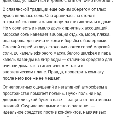
домовых, успокоиться и крепко спать он точно помогает.
В славянской традиции еще одним оберегом от злых
духов являлась соль. Она хранилась на столе в
открытой солонке и олицетворяла стихию земли в доме.
Но у соли есть и немало других приятных ассоциаций.
Морская соль навевает вибрации отдыха, моря, пляжа,
она хороша для очистки кожи и борьбы с бактериями.
Солевой спрей из двух столовых ложек серой морской
соли, 20 капель эфирного масла белого шалфея и пара
капель лаванды на литр воды — отличное средство для
очистки дома как в гигиеническом, так и в
энергетическом плане. Правда, проветрить комнату
после него все же не мешает.
От неприятных ощущений и негативной атмосферы в
пространстве помогает полынь. Пучок полыни над
дверью или сухой букет в вазе — защита от негативных
влияний. Окуривание дымом этого растения —
идеальное средство против конфликтов, навязчивых