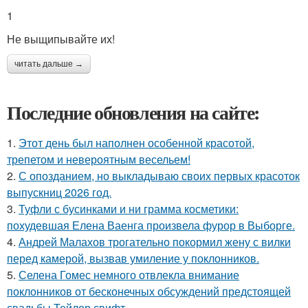
1
Не выщипывайте их!
читать дальше →
Последние обновления на сайте:
1.
Этот день был наполнен особенной красотой,
трепетом и невероятным весельем!
2.
С опозданием, но выкладываю своих первых красоток
выпускниц 2026 год.
3.
Туфли с бусинками и ни грамма косметики:
похудевшая Елена Ваенга произвела фурор в Выборге.
4.
Андрей Малахов трогательно покормил жену с вилки
перед камерой, вызвав умиление у поклонников.
5.
Селена Гомес немного отвлекла внимание
поклонников от бесконечных обсуждений предстоящей
свадьбы Тейлор свифт.