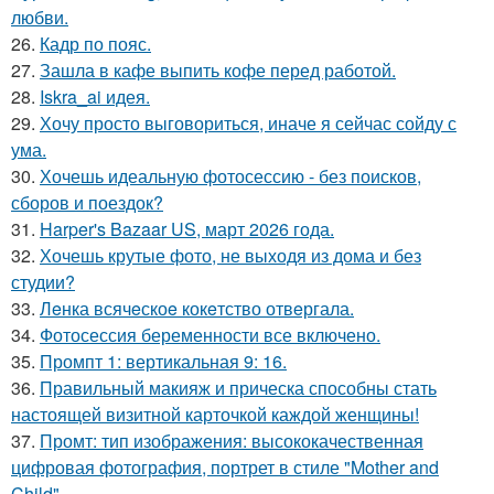
любви.
26.
Кадр по пояс.
27.
Зашла в кафе выпить кофе перед работой.
28.
Iskra_ai идея.
29.
Хочу просто выговориться, иначе я сейчас сойду с
ума.
30.
Хочешь идеальную фотосессию - без поисков,
сборов и поездок?
31.
Harper's Bazaar US, март 2026 года.
32.
Хочешь крутые фото, не выходя из дома и без
студии?
33.
Лeнка всячeскоe кокeтство отвeргала.
34.
Фотосессия беременности все включено.
35.
Промпт 1: вертикальная 9: 16.
36.
Правильный макияж и прическа способны стать
настоящей визитной карточкой каждой женщины!
37.
Промт: тип изображения: высококачественная
цифровая фотография, портрет в стиле "Mother and
Child".