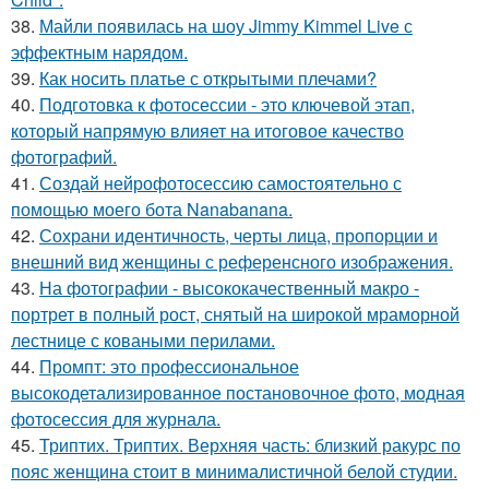
38.
Майли появилась на шоу Jimmy Kimmel Live с
эффектным нарядом.
39.
Как носить платье с открытыми плечами?
40.
Подготовка к фотосессии - это ключевой этап,
который напрямую влияет на итоговое качество
фотографий.
41.
Создай нейрофотосессию самостоятельно с
помощью моего бота Nanabanana.
42.
Сохрани идентичность, черты лица, пропорции и
внешний вид женщины с референсного изображения.
43.
На фотографии - высококачественный макро -
портрет в полный рост, снятый на широкой мраморной
лестнице с коваными перилами.
44.
Промпт: это профессиональное
высокодетализированное постановочное фото, модная
фотосессия для журнала.
45.
Триптих. Триптих. Верхняя часть: близкий ракурс по
пояс женщина стоит в минималистичной белой студии.