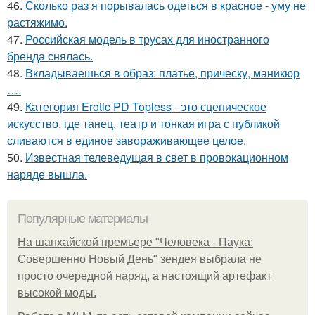
46.
Сколько раз я порывалась одеться в красное - уму не
растяжимо.
47.
Российская модель в трусах для иностранного
бренда снялась.
48.
Вкладываешься в образ: платье, прическу, маникюр
….
49.
Категория Erotic PD Topless - это сценическое
искусство, где танец, театр и тонкая игра с публикой
сливаются в единое завораживающее целое.
50.
Известная телеведущая в свет в провокационном
наряде вышла.
Популярные материалы
На шанхайской премьере "Человека - Паука:
Совершенно Новый День" зендея выбрала не
просто очередной наряд, а настоящий артефакт
высокой моды.