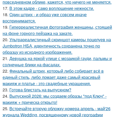
повседневном облике, кажется, что ничего не меняется.
17.
В этом кадре - само воплощение нежности.
18.
Один штрих - и образ уже совсем иначе
воспринимается.
19.
Гиперреалистичная фотография женщины, стоящей
на фоне горного пейзажа на закате.
20.
Ультрареалистичный скриншот камеры поцелуев на
Jumbotron НБА, идентичность сохранена точно по
образцу из исходного изображения.
21.
Девушка на яркой улице с мозаикой гауди, пальмы и
солнечные блики на фасадах.
22.
Финальный штрих, который либо собирает всё в
единый стиль, либо ломает даже самый красивый
макияж и платье - это свадебные украшения.
23.
Готова блистать на выпускном?
24.
Выпускной 2026: мы создаем образы "под Ключ" -
макияж + прическа открыто!
25.
Встречайте вторую обложку номера апрель - май'26
журнала Wedding, посвященному новой географии