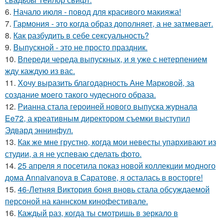
6.
Начало июля - повод для красивого макияжа!
7.
Гармония - это когда образ дополняет, а не затмевает.
8.
Как разбудить в себе сексуальность?
9.
Выпускной - это не просто праздник.
10.
Впереди череда выпускных, и я уже с нетерпением
жду каждую из вас.
11.
Хочу выразить благодарность Ане Марковой, за
создание моего такого чудесного образа.
12.
Рианна стала героиней нового выпуска журнала
Ee72, а креативным директором съемки выступил
Эдвард эннинфул.
13.
Как же мне грустно, когда мои невесты упархивают из
студии, а я не успеваю сделать фото.
14.
25 апреля я посетила показ новой коллекции модного
дома Annaivanova в Саратове, я осталась в восторге!
15.
46-Летняя Виктория боня вновь стала обсуждаемой
персоной на каннском кинофестивале.
16.
Каждый раз, когда ты смотришь в зеркало в