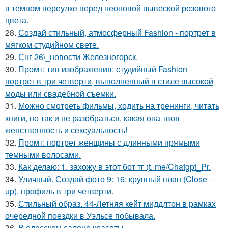
в темном переулке перед неоновой вывеской розового
цвета.
28.
Создай стильный, атмосферный Fashion - портрет в
мягком студийном свете.
29.
Снг 26\_новости Железногорск.
30.
Промт: тип изображения: студийный Fashion -
портрет в три четверти, выполненный в стиле высокой
моды или свадебной съемки.
31.
Можно смотреть фильмы, ходить на тренинги, читать
книги, но так и не разобраться, какая она твоя
женственность и сексуальность!
32.
Промт: портрет женщины с длинными прямыми
темными волосами.
33.
Как делаю: 1. захожу в этот бот тг (t. me/Chatgpt_Pr.
34.
Уличный. Создай фото 9: 16: крупный план (Close -
up), профиль в три четверти.
35.
Стильный образ. 44-Летняя кейт миддлтон в рамках
очередной поездки в Уэльсе побывала.
36.
В одесском салоне красоты.