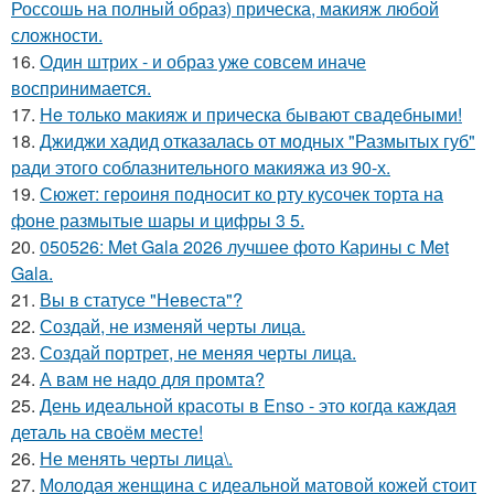
Россошь на полный образ) прическа, макияж любой
сложности.
16.
Один штрих - и образ уже совсем иначе
воспринимается.
17.
He только макияж и прическа бывают свадебными!
18.
Джиджи хадид отказалась от модных "Размытых губ"
ради этого соблазнительного макияжа из 90-х.
19.
Сюжет: героиня подносит ко рту кусочек торта на
фоне размытые шары и цифры 3 5.
20.
050526: Met Gala 2026 лучшее фото Карины с Met
Gala.
21.
Вы в статусе "Невеста"?
22.
Создай, не изменяй черты лица.
23.
Создай портрет, не меняя черты лица.
24.
А вам не надо для промта?
25.
День идеальной красоты в Enso - это когда каждая
деталь на своём месте!
26.
Не менять черты лица\.
27.
Молодая женщина с идеальной матовой кожей стоит