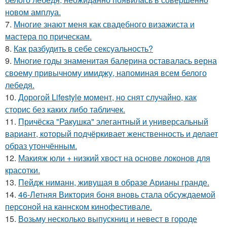
новом амплуа.
7.
Многие знают меня как свадебного визажиста и
мастера по прическам.
8.
Как разбудить в себе сексуальность?
9.
Многие годы знаменитая балерина оставалась верна
своему привычному имиджу, напоминая всем белого
лебедя.
10.
Дорогой Lifestyle момент, но снят случайно, как
сторис без каких либо табличек.
11.
Причёска "Ракушка" элегантный и универсальный
вариант, который подчёркивает женственность и делает
образ утончённым.
12.
Макияж юли + низкий хвост на основе локонов для
красотки.
13.
Пейдж ниманн, живущая в образе Арианы гранде.
14.
46-Летняя Виктория боня вновь стала обсуждаемой
персоной на каннском кинофестивале.
15.
Возьму несколько выпускниц и невест в городе