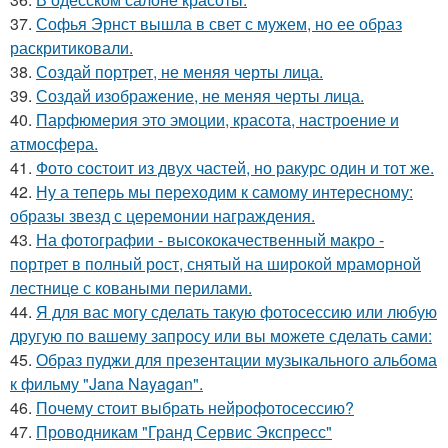
37.
Софья Эрнст вышла в свет с мужем, но ее образ
раскритиковали.
38.
Создай портрет, не меняя черты лица.
39.
Создай изображение, не меняя черты лица.
40.
Парфюмерия это эмоции, красота, настроение и
атмосфера.
41.
Фото состоит из двух частей, но ракурс один и тот же.
42.
Ну а теперь мы переходим к самому интересному:
образы звезд с церемонии награждения.
43.
На фотографии - высококачественный макро -
портрет в полный рост, снятый на широкой мраморной
лестнице с коваными перилами.
44.
Я для вас могу сделать такую фотосессию или любую
другую по вашему запросу или вы можете сделать сами:
45.
Образ пуджи для презентации музыкального альбома
к фильму "Jana Nayagan".
46.
Почему стоит выбрать нейрофотосессию?
47.
Проводникам "Гранд Сервис Экспресс"