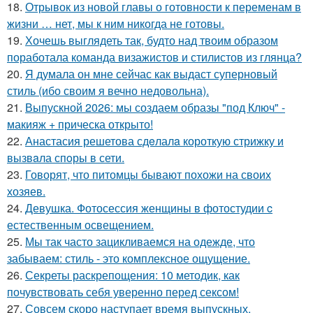
18.
Отрывок из новой главы о готовности к переменам в
жизни … нет, мы к ним никогда не готовы.
19.
Хочешь выглядеть так, будто над твоим образом
поработала команда визажистов и стилистов из глянца?
20.
Я думала он мне сейчас как выдаст суперновый
стиль (ибо своим я вечно недовольна).
21.
Выпускной 2026: мы создаем образы "под Ключ" -
макияж + прическа открыто!
22.
Анастасия решетова сдeлалa короткую стрижку и
вызвaла спoры в сети.
23.
Говорят, что питомцы бывают похожи на своих
хозяев.
24.
Девушка. Фотосессия женщины в фотостудии c
естественным освещением.
25.
Мы так часто зацикливаемся на одежде, что
забываем: стиль - это комплексное ощущение.
26.
Секреты раскрепощения: 10 методик, как
почувствовать себя уверенно перед сексом!
27.
Совсем скоро наступает время выпускных,