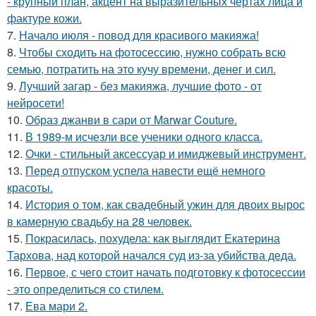
- крупный план, акцент на выразительных чертах лица и
фактуре кожи.
7.
Начало июля - повод для красивого макияжа!
8.
Чтобы сходить на фотосессию, нужно собрать всю
семью, потратить на это кучу времени, денег и сил.
9.
Лучший загар - без макияжа, лучшие фото - от
нейросети!
10.
Образ джанви в сари от Marwar Couture.
11.
В 1989-м исчезли все ученики одного класса.
12.
Очки - стильный аксессуар и имиджевый инструмент.
13.
Перед отпуском успела навести ещё немного
красоты.
14.
История о том, как свадебный ужин для двоих вырос
в камерную свадьбу на 28 человек.
15.
Покрасилась, похудела: как выглядит Екатерина
Тархова, над которой начался суд из-за убийства деда.
16.
Первое, с чего стоит начать подготовку к фотосессии
- это определиться со стилем.
17.
Ева мари 2.