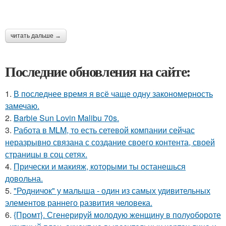
читать дальше →
Последние обновления на сайте:
1.
В последнее время я всё чаще одну закономерность
замечаю.
2.
Barbie Sun Lovin Malibu 70s.
3.
Работа в MLM, то есть сетевой компании сейчас
неразрывно связана с создание своего контента, своей
страницы в соц сетях.
4.
Прически и макияж, которыми ты останешься
довольна.
5.
"Родничок" у малыша - один из самых удивительных
элементов раннего развития человека.
6.
{Промт}. Сгенерируй молодую женщину в полуобороте