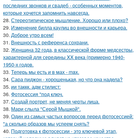
последних звонков и свадеб - особенных моментов,
которые хочется запомнить навсегда.
28.
Стереотипическое мышление. Хорошо или плохо?
29.
Изменение билла каулиц во внешности и карьера.
30.
Доброе утро всем!
31.
Внешность с референса сохрани.
32.
Женщина 32 года, в классической форме медсестры,
характерной для середины XX века (примерно 1940-
1950-х годов.
33.
Теперь мы есть и в мах - max.
34.
Сара пиджон - хорошенькая, но что она надела?
35.
ии таккк. адм стилист:
36.
Фотосессия "под ключ.
37.
Создай портрет, не меняя черты лица.
38.
Мари слыла "Серой Мышкой".
39.
Один из самых частых вопросов перед фотосессией:
"а сколько образов мы успеем снять?
40.
Подготовка к фотосессии - это ключевой этап,