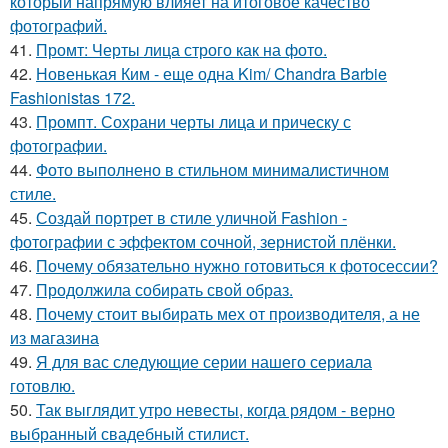
который напрямую влияет на итоговое качество
фотографий.
41.
Промт: Черты лица строго как на фото.
42.
Новенькая Ким - еще одна Kim/ Chandra Barbie
Fashionistas 172.
43.
Промпт. Сохрани черты лица и прическу с
фотографии.
44.
Фото выполнено в стильном минималистичном
стиле.
45.
Создай портрет в стиле уличной Fashion -
фотографии с эффектом сочной, зернистой плёнки.
46.
Почему обязательно нужно готовиться к фотосессии?
47.
Продолжила собирать свой образ.
48.
Почему стоит выбирать мех от производителя, а не
из магазина
49.
Я для вас следующие серии нашего сериала
готовлю.
50.
Так выглядит утро невесты, когда рядом - верно
выбранный свадебный стилист.