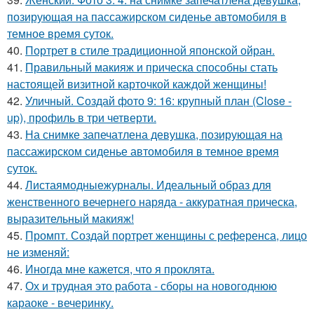
позирующая на пассажирском сиденье автомобиля в
темное время суток.
40.
Портрет в стиле традиционной японской ойран.
41.
Правильный макияж и прическа способны стать
настоящей визитной карточкой каждой женщины!
42.
Уличный. Создай фото 9: 16: крупный план (Close -
up), профиль в три четверти.
43.
На снимке запечатлена девушка, позирующая на
пассажирском сиденье автомобиля в темное время
суток.
44.
Листаямодныежурналы. Идеальный образ для
женственного вечернего наряда - аккуратная прическа,
выразительный макияж!
45.
Промпт. Создай портрет женщины с референса, лицо
не изменяй:
46.
Иногда мне кажется, что я проклята.
47.
Ох и трудная это работа - сборы на новогоднюю
караоке - вечеринку.