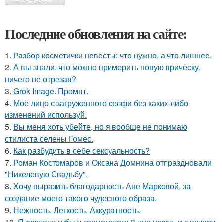
Последние обновления на сайте:
1.
Разбор косметички невесты: что нужно, а что лишнее.
2.
А вы знали, что можно примерить новую причёску,
ничего не отрезая?
3.
Grok Image. Промпт.
4.
Моё лицо с загруженного селфи без каких-либо
изменений используй.
5.
Вы меня хоть убейте, но я вообще не понимаю
стилиста селены Гомес.
6.
Как разбудить в себе сексуальность?
7.
Роман Костомаров и Оксана Домнина отпраздновали
"Никелевую Свадьбу".
8.
Хочу выразить благодарность Ане Марковой, за
создание моего такого чудесного образа.
9.
Нежность. Легкость. Аккуратность.
10.
Я сделала губы у косметолога 3 дня назад, и к вечеру