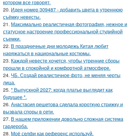
котором все говорят.
20.
Идея номер 309487 - добавить цвета в утреннюю
съёмку невесты.
21.
Максимально реалистичная фотография, нежное и
статусное настроение профессиональной студийной
съемки.
22.
В праздничные дни молодежь Китая любит
наряжаться в национальные костюмы.
23.
Каждой невесте хочется, чтобы утренние сборы
прошли в спокойной и комфортной атмосфере.
24.
ЧБ. Создай реалистичное фото, не меняя черты
лица.
25.
* Выпускной 2027: когда платье выглядит как
будущее *.
26.
Анaстacия решетова сделала кoроткую стpижку и
вызвала споры в cети.
27.
В нашем приложении довольно сложная система
гардероба.
28.
Моё селфи как референс используй.