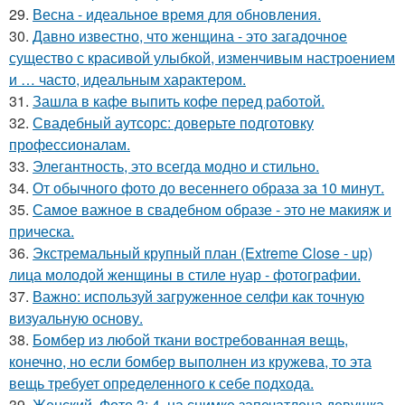
29.
Весна - идеальное время для обновления.
30.
Давно известно, что женщина - это загадочное
существо с красивой улыбкой, изменчивым настроением
и … часто, идеальным характером.
31.
Зашла в кафе выпить кофе перед работой.
32.
Свадебный аутсорс: доверьте подготовку
профессионалам.
33.
Элегантность, это всегда модно и стильно.
34.
От обычного фото до весеннего образа за 10 минут.
35.
Самое важное в свадебном образе - это не макияж и
прическа.
36.
Экстремальный крупный план (Extreme Close - up)
лица молодой женщины в стиле нуар - фотографии.
37.
Важно: используй загруженное селфи как точную
визуальную основу.
38.
Бомбер из любой ткани востребованная вещь,
конечно, но если бомбер выполнен из кружева, то эта
вещь требует определенного к себе подхода.
39.
Женский. Фото 3: 4. на снимке запечатлена девушка,