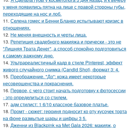
у меня появились пятна на лице с правой стороны губы,
переходящие на нос и лоб.
11.
Селена гомес и Бенни Бланко испытывают кризис в
отношениях.
12.
Не меняя внешность и черты лица.
13.
Репетиция свадебного макияжа и прически - это не
"Лишняя Трата Денег", а способ спокойно подготовиться
к самому важному дню.
14.
Ультрареалистичный кадр в стиле Pinterest, эффект
живого случайного снимка (Candid Shot), формат 3: 4.
15.
Преображение. "До": кожа имеет некоторые
несовершенства и покраснения.
16.
Первое, с чего стоит начать подготовку к фотосессии
- это определиться со стилем.
17.
адм стилист: 1 6/10 классное базовое платье.
18.
Промт - сюжет: героиня подносит ко рту кусочек торта
на фоне размытые шары и цифры 3 5.
19.
Дженни из Blackpink на Met Gala 2026: макияж, о