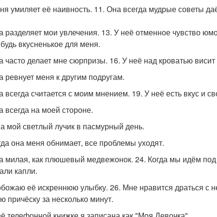
еня умиляет её наивность. 11. Она всегда мудрые советы даё
на разделяет мои увлечения. 13. У неё отменное чувство юмо
ибудь вкусненькое для меня.
на часто делает мне сюрпризы. 16. У неё над кроватью вис
на ревнует меня к другим подругам.
а всегда считается с моим мнением. 19. У неё есть вкус и с
на всегда на моей стороне.
на мой светлый лучик в пасмурный день.
огда она меня обнимает, все проблемы уходят.
на милая, как плюшевый медвежонок. 24. Когда мы идём под 
али капли.
 обожаю её искреннюю улыбку. 26. Мне нравится драться с 
ю причёску за несколько минут.
 её телефонной книжке я записана как "Моя Девочка".