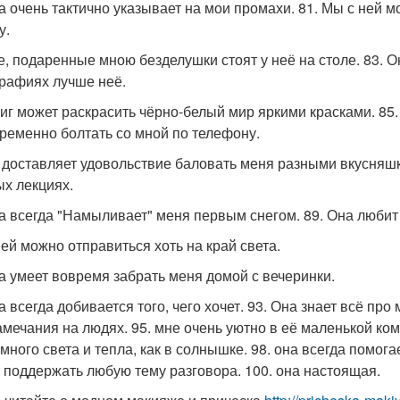
на очень тактично указывает на мои промахи. 81. Мы с ней 
у.
се, подаренные мною безделушки стоят у неё на столе. 83. О
рафиях лучше неё.
миг может раскрасить чёрно-белый мир яркими красками. 85
ременно болтать со мной по телефону.
й доставляет удовольствие баловать меня разными вкусняшк
ых лекциях.
на всегда "Намыливает" меня первым снегом. 89. Она любит
ней можно отправиться хоть на край света.
на умеет вовремя забрать меня домой с вечеринки.
а всегда добивается того, чего хочет. 93. Она знает всё пр
амечания на людях. 95. мне очень уютно в её маленькой комн
 много света и тепла, как в солнышке. 98. она всегда помог
 поддержать любую тему разговора. 100. она настоящая.