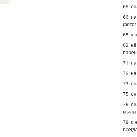
65. о
66. н
фотог
68. у
69. е
парен
71. н
72. н
73. о
75. о
76. о
мыльн
78. с
всегд