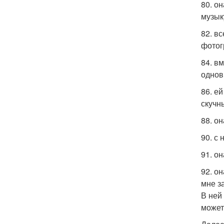
80. о
музык
82. в
фотог
84. в
однов
86. е
скучн
88. о
90. с 
91. о
92. он
мне з
В ней
может