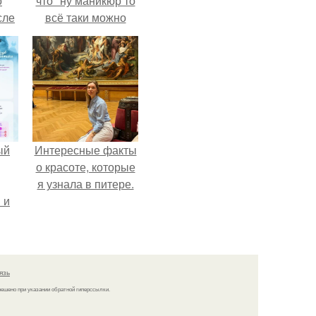
о
что "ну маникюр то
сле
всё таки можно
нь
было бы сделать.
мым
ом.
ый
Интересные факты
о красоте, которые
я узнала в питере.
 и
ть
по
язь
решено при указании обратной гиперссылки.