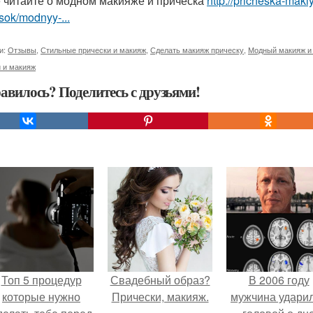
 читайте о модном макияже и прическа
http://pricheska-maki
sok/modnyy-...
и:
Отзывы
,
Стильные прически и макияж
,
Сделать макияж прическу
,
Модный макияж и
 и макияж
авилось? Поделитесь с друзьями!
Топ 5 процедур
Свадебный образ?
В 2006 году
которые нужно
Прически, макияж.
мужчина удари