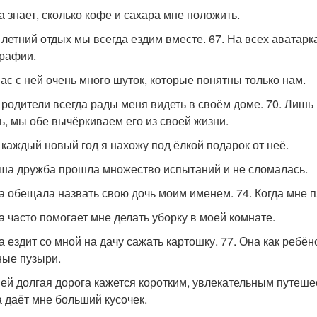
на знает, сколько кофе и сахара мне положить.
а летний отдых мы всегда ездим вместе. 67. На всех аватар
рафии.
 нас с ней очень много шуток, которые понятны только нам.
ё родители всегда рады меня видеть в своём доме. 70. Лишь 
ь, мы обе вычёркиваем его из своей жизни.
а каждый новый год я нахожу под ёлкой подарок от неё.
аша дружба прошла множество испытаний и не сломалась.
на обещала назвать свою дочь моим именем. 74. Когда мне 
на часто помогает мне делать уборку в моей комнате.
на ездит со мной на дачу сажать картошку. 77. Она как ребё
ые пузыри.
 ней долгая дорога кажется коротким, увлекательным путеше
а даёт мне больший кусочек.