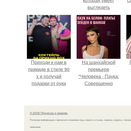
которая умеет
с
выглядеть
привлекательно и
элегантно в любои
ситуации.
Приходи к нам в
На шанхайской
прикиде в стиле 90
премьере
х и получай
"Человека - Паука:
подарки от руки
Совершенно
вверх!
Новый День"
зендея выбрала не
просто очередной
наряд, а настоящий
© 2026 Прическа и макияж
артефакт высокой
Полезная информация о прическах и макияже лица, новости, отзывы, новинки, секреты, техник
моды.
нанесения