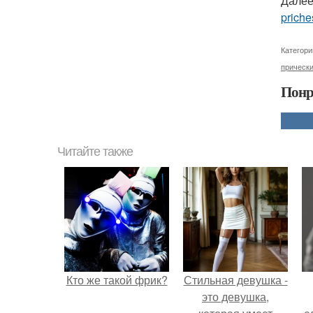
Далее
priche
Категори
прически
Понр
Читайте также
Кто же такой фрик?
Стильная девушка -
это девушка,