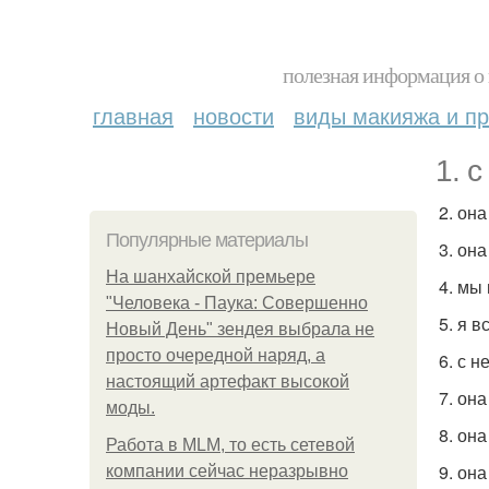
полезная информация о 
главная
новости
виды макияжа и пр
1. 
2. он
Популярные материалы
3. он
На шанхайской премьере
4. мы
"Человека - Паука: Совершенно
5. я 
Новый День" зендея выбрала не
просто очередной наряд, а
6. с 
настоящий артефакт высокой
7. она
моды.
8. она
Работа в MLM, то есть сетевой
9. он
компании сейчас неразрывно