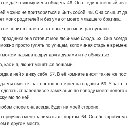
на не даёт никому меня обидеть. 46. Она - единственный чел
 ней можно не притворяться и быть собой. 48. Она слышит даж
ет моих родителей и без ума от моего младшего братика.
на не верит в сплетни, которые про меня распускают.
а праздники она готовит мои любимые блюда. 52. Она всегда 
 можно просто гулять по улицам, вспоминая старые времен
ы можем называть друг друга дурами и не обижаться.
а, как и я, любит меняться вещами.
огда в ней я вижу себя. 57. В её комнате висят такие же пос
гда мы вместе, нас постоянно тянет на подвиги. 59. У нас с
 сделать справедливое замечание по поводу моего нового м
 скучаю по ней.
 любом споре она всегда будет на моей стороне.
на приучила меня заниматься спортом. 64. Она без проблем с
сем в другом месте.