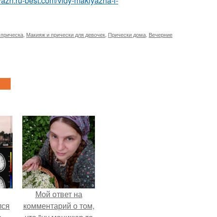
yazh.ru-best.com/vidy-makiyazha-i-
 прическа
,
Макияж и прически для девочек
,
Прически дома
,
Вечерние
Мой ответ на
лся
комментарий о том,