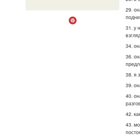
29. о
подни
31. у
взгля
34. о
36. о
предл
38. я
39. о
40. о
разго
42. к
43. м
посто