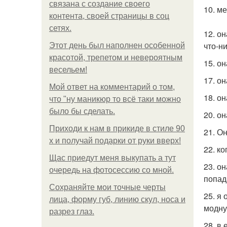
связана с создание своего
10. м
контента, своей страницы в соц
сетях.
12. о
что-н
Этот день был наполнен особенной
красотой, трепетом и невероятным
15. о
весельем!
17. о
Мой ответ на комментарий о том,
18. он
что "ну маникюр то всё таки можно
было бы сделать.
20. о
Приходи к нам в прикиде в стиле 90
21. О
х и получай подарки от руки вверх!
22. к
Щас приедут меня выкупать а тут
23. о
очередь на фотосессию со мной.
попад
Сохраняйте мои точные черты
25. я
лица, форму губ, линию скул, носа и
модну
разрез глаз.
28. в