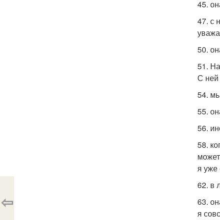
45. о
47. с
уважа
50. о
51. Н
С ней
54. м
55. он
56. ин
58. ко
может
я уже
62. в
⇦
63. о
я сов