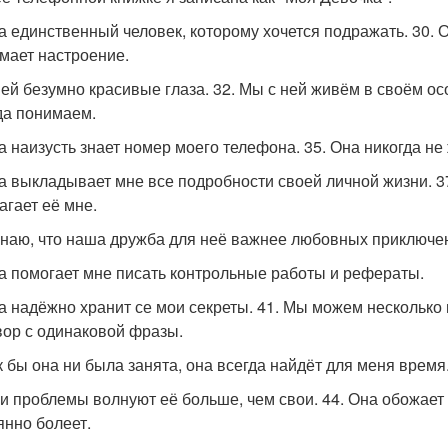
на единственный человек, которому хочется подражать. 30.
мает настроение.
 ней безумно красивые глаза. 32. Мы с ней живём в своём ос
да понимаем.
на наизусть знает номер моего телефона. 35. Она никогда н
на выкладывает мне все подробности своей личной жизни. 37
агает её мне.
 знаю, что наша дружба для неё важнее любовных приключе
на помогает мне писать контрольные работы и рефераты.
на надёжно хранит се мои секреты. 41. Мы можем несколько
вор с одинаковой фразы.
ак бы она ни была занята, она всегда найдёт для меня время
ои проблемы волнуют её больше, чем свои. 44. Она обожает 
янно болеет.