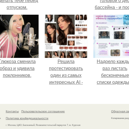
делать тебе перед
головой о дн
отпуском.
бассейна - и по
этого его жиз
изменилась са
странным образ
Глюкоза сменила
Решила
Надоело кажд
образ и удивила
протестировать
раз листать
поклонников.
один из самых
бесконечные
интересных AI -
списки одежды
промтов для бьюти
заново собира
- анализа.
любимый лук 
кусочкам?
Контакты
Пользовательское соглашение
Обратная св
Политика конфидециальности
а
Копирование раз
г. Москва, ЦАО, Басманный, Яковоапостольский переулок 7, м. Курская