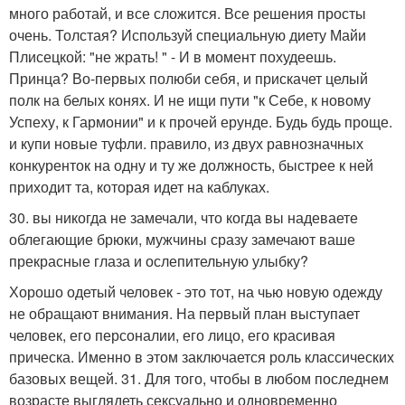
много работай, и все сложится. Все решения просты
очень. Толстая? Используй специальную диету Майи
Плисецкой: "не жрать! " - И в момент похудеешь.
Принца? Во-первых полюби себя, и прискачет целый
полк на белых конях. И не ищи пути "к Себе, к новому
Успеху, к Гармонии" и к прочей ерунде. Будь будь проще.
и купи новые туфли. правило, из двух равнозначных
конкуренток на одну и ту же должность, быстрее к ней
приходит та, которая идет на каблуках.
30. вы никогда не замечали, что когда вы надеваете
облегающие брюки, мужчины сразу замечают ваше
прекрасные глаза и ослепительную улыбку?
Хорошо одетый человек - это тот, на чью новую одежду
не обращают внимания. На первый план выступает
человек, его персоналии, его лицо, его красивая
прическа. Именно в этом заключается роль классических
базовых вещей. 31. Для того, чтобы в любом последнем
возрасте выглядеть сексуально и одновременно