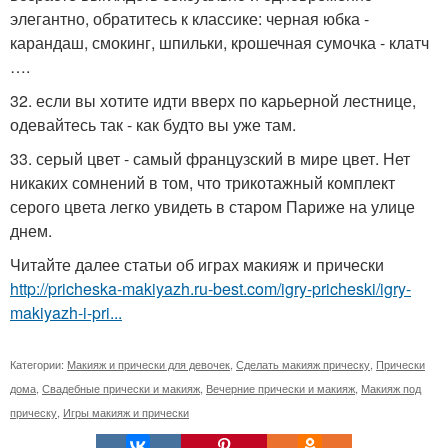
элегантно, обратитесь к классике: черная юбка -
карандаш, смокинг, шпильки, крошечная сумочка - клатч
….
32. если вы хотите идти вверх по карьерной лестнице,
одевайтесь так - как будто вы уже там.
33. серый цвет - самый французский в мире цвет. Нет
никаких сомнений в том, что трикотажный комплект
серого цвета легко увидеть в старом Париже на улице
днем.
Читайте далее статьи об играх макияж и прически
http://pricheska-makiyazh.ru-best.com/igry-pricheski/igry-
makiyazh-i-pri...
Категории:
Макияж и прически для девочек
,
Сделать макияж прическу
,
Прически
дома
,
Свадебные прически и макияж
,
Вечерние прически и макияж
,
Макияж под
прическу
,
Игры макияж и прически