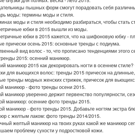
е блузки для полных: весна - лето 2015.
ательницы пышных форм смогут порадовать себя различн
рь моды: термины моды и стиля.
минах моды и стиля необходимо разбираться, чтобы стать с
етричные юбки в 2015 вышли из моды.
етричные юбки в 2015 кажется, что на шифоновую юбку - пл
е прически осень 2015: основные тренды с подиума.
твенный вид волос - то, что прописано тенденциями этого с
тренды 2015: осенний маникюр.
ий маникюр 2015 как декорировать ногти в осеннем стиле?
ки для вьющихся волос: тренды 2015 причесок на длинные,
ые тренды модных женских стрижек, причесок для вьющихс
й маникюр - фото тренды осени 2015.
й маникюр уверенно держит первенство популярности, сезо
ой маникюр: осенние фото тренды 2015.
ой маникюр - фото тренды 2015. Добавьте ногтям экстра бл
юр с желтым лаком: фото тренды 2014/2015.
чный желтый маникюр на твоих руках какой же маникюр сег
шаем проблему сухости у подростковой кожи.