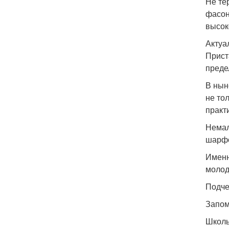
Не те
фасон
высок
Актуа
Прист
преде
В нын
не то
практ
Немал
шарфо
Именн
молод
Подче
Запом
Школь