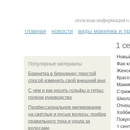
полезная информация о 
главная
новости
виды макияжа и пр
1 с
Новый
Фан к
Популярные материалы
Женск
Брюнетка в блондинку: простой
Красо
способ изменить свой внешний вид
Макия
С чем и как носить гольфы и гетры:
Стриж
полное руководство
Школа
Отнош
Профессиональное мелирование
Хобби
на светлые и русые волосы: подбор
Покуп
правильного тона и ухода за
1 сен
волосами