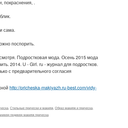
, покраснения, .
блик.
и сама.
ложно поспорить.
есмотря. Подростковая мода. Осень 2015 мода
ь. 2014. U - Girl. ru - журнал для подростков.
ько с предварительного согласия
кной
http://pricheska-makiyazh.ru-best.com/vidy-
ческа
,
Стильные прически и макияж
,
Образ макияж и прическа
,
никюр педикюр макияж прическа