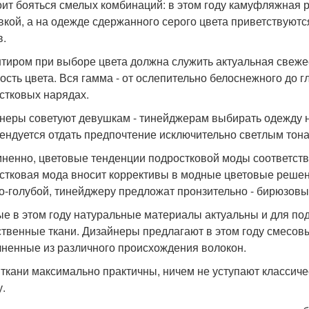
оит бояться смелых комбинаций: в этом году камуфляжная р
кой, а на одежде сдержанного серого цвета приветствуют
в.
тиром при выборе цвета должна служить актуальная свежес
ость цвета. Вся гамма - от ослепительно белоснежного до 
стковых нарядах.
неры советуют девушкам - тинейджерам выбирать одежду н
ендуется отдать предпочтение исключительно светлым тона
ненно, цветовые тенденции подростковой моды соответст
стковая мода вносит коррективы в модные цветовые решен
о-голубой, тинейджеру предложат пронзительно - бирюзовы
е в этом году натуральные материалы актуальны и для по
ственные ткани. Дизайнеры предлагают в этом году смесо
ненные из различного происхождения волокон.
 ткани максимально практичны, ничем не уступают классиче
у.