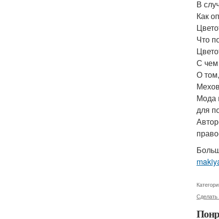
В слу
Как о
Цвето
Что п
Цвето
С чем
О том
Мехов
Мода 
для по
Автор
право
Больш
makiya
Категори
Сделать
Понр