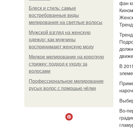
фан к
Блеск и стиль: самые
Кином
востребованные виды
Женск
мелирования на светлые волосы
Тренд
Мужской взгляд на женскую
Тренд
одежду: как мужчины
Подро
воспринимают женскую моду
должн
движе
Мелкое мелирование на короткую
стрижку: подход к уходу за
В 201
волосами
элеме
Профессиональное мелирование
Приме
русых волос с помощью чёлки
нароч
Выбир
Во-пе
гради
гламу