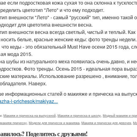
чае если подростковая кожа сухая то она склонна к тусклости
пределить цветотип "Лето" и что ему подходит.
тип внешности "Лето" - самый "русский" тип, именно такой о
одходит для цветотипа внешности весна.
тип внешности весна всегда светлый, чистый и теплый. Как 
 носить белые, красные женские кеды: фото тренды недели.
, что кеды - это обязательный Must Have осени 2015 года, с
ая мода 2015.
на шубы из натурального меха появилась очень давно, и н
дростков. Фото тренды. Осень 2015 - идеальная пора выразит
ские материалы. Использование разрешено , внимание, тол
обладателя. Наверх.
е информационных статей о макияже и прическа на выпус
zha-i-prichesok/makiyaz...
и:
Макияж и прическа на выпускной
,
Макияж и прическа в школу
,
Модный макияж и при
 макияж прическу
,
Модели для причесок и макияжа
,
Макияж и прически для девочек
,
Ма
авилось? Поделитесь с друзьями!