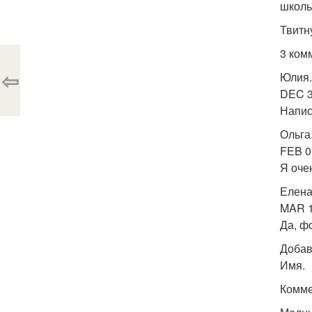
школь
Твитн
3 ком
⇦
Юлия.
DEC 3
Напис
Ольга
FEB 0
Я оче
Елена
MAR 1
Да, фо
Добав
Имя.
Комме