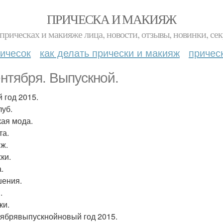
ПРИЧЕСКА И МАКИЯЖ
прическах и макияже лица, новости, отзывы, новинки, сек
ичесок
как делать прически и макияж
причес
ентября. Выпускной.
 год 2015.
луб.
ая мода.
та.
ж.
ки.
.
ения.
.
ки.
тябрявыпускнойновый год 2015.