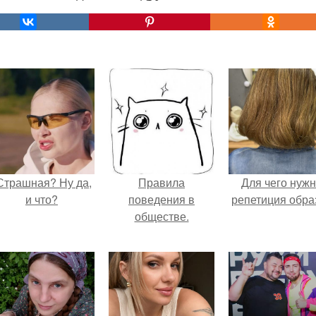
Страшная? Ну да,
Правила
Для чего нуж
и что?
поведения в
репетиция обра
обществе.