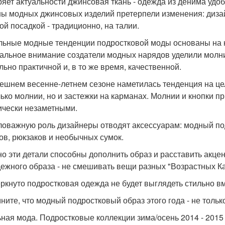
ряет актуальности джинсовая ткань - одежда из денима удо
ы модных джинсовых изделий претерпели изменения: диза
ой посадкой - традиционно, на талии.
льные модные тенденции подростковой моды основаны на 
альное внимание создатели модных нарядов уделили молни
льно практичной и, в то же время, качественной.
ешнем весенне-летнем сезоне наметилась тенденция на це
лько молнии, но и застежки на карманах. Молнии и кнопки пр
ически незаметными.
оважную роль дизайнеры отводят аксессуарам: модный по
в, рюкзаков и необычных сумок.
о эти детали способны дополнить образ и расставить акцен
ежного образа - не смешивать вещи разных "Возрастных Ка
ркнуто подростковая одежда не будет выглядеть стильно в
ните, что модный подростковый образ этого года - не тольк
ная мода. Подростковые коллекции зима/осень 2014 - 2015 