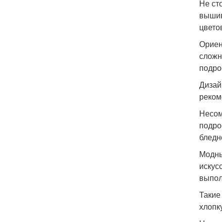
Не ст
вышив
цвето
Ориен
сложн
подро
Дизай
реком
Несом
подро
бледн
Модны
искус
выпол
Такие
хлопк