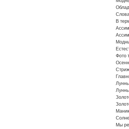
Модны
Облад
Слова
В тер
Ассим
Ассим
Модны
Естес
Фото 
Осенн
Стриж
Главн
Лунны
Лунны
Золот
Золот
Маник
Солне
Мы ре