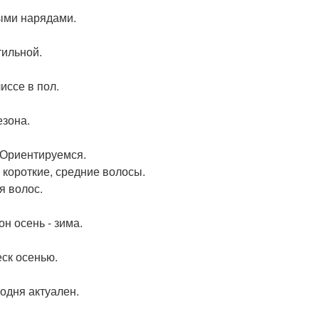
ыми нарядами.
тильной.
иссе в пол.
езона.
 Ориентируемся.
 короткие, средние волосы.
я волос.
н осень - зима.
еск осенью.
одня актуален.