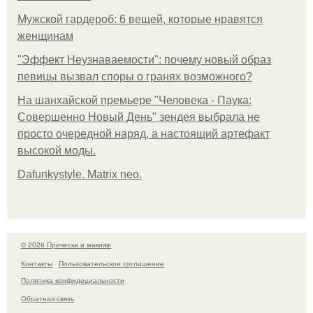
Мужской гардероб: 6 вещей, которые нравятся
женщинам
"Эффект Неузнаваемости": почему новый образ
певицы вызвал споры о гранях возможного?
На шанхайской премьере "Человека - Паука:
Совершенно Новый День" зендея выбрала не
просто очередной наряд, а настоящий артефакт
высокой моды.
Dafunkystyle. Matrix neo.
© 2026 Прическа и макияж
Контакты
Пользовательское соглашение
Политика конфидециальности
Обратная связь