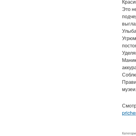
Краси
Это н
подче
выгла
Улыба
Угрюм
посто
Уделя
Маник
аккур
Соблю
Прави
музеи
Смотр
priche
Категори