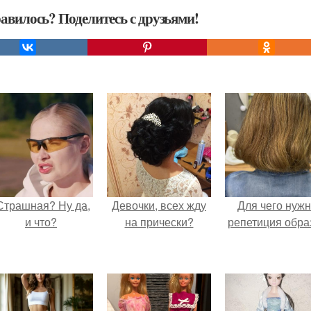
авилось? Поделитесь с друзьями!
Страшная? Ну да,
Девочки, всех жду
Для чего нуж
и что?
на прически?
репетиция обра