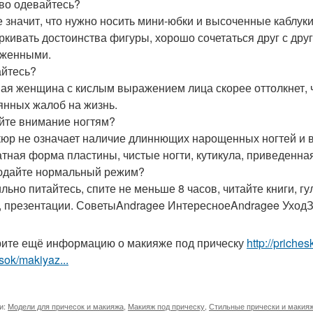
во одевайтесь?
е значит, что нужно носить мини-юбки и высоченные каблу
ркивать достоинства фигуры, хорошо сочетаться друг с друг
женными.
йтесь?
ая женщина с кислым выражением лица скорее оттолкнет, ч
янных жалоб на жизнь.
йте внимание ногтям?
юр не означает наличие длиннющих нарощенных ногтей и в
атная форма пластины, чистые ногти, кутикула, приведенная
дайте нормальный режим?
льно питайтесь, спите не меньше 8 часов, читайте книги, г
, презентации. СоветыAndragee ИнтересноеAndragee Уход
ите ещё информацию о макияже под прическу
http://priche
sok/makiyaz...
и:
Модели для причесок и макияжа
,
Макияж под прическу
,
Стильные прически и макия