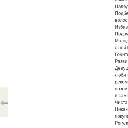
Навед
Подбе
волос
Избав
Подру
Молод
с ней
Гонит
Разви
Девуш
любят
реком
возьм
в сам
⇦
Чиста
Никак
покуп
Регул