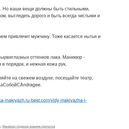
ки. Но ваши вещи должны быть стильными,
ом, выглядеть дорого и быть всегда чистыми и
ем привлечет мужчину. Тоже касается нытья и
ырвиглазных оттенков лака. Маникюр -
 в порядок, и нежная кожа рук.
уляйте на свежем воздухе, посещайте театр,
ЗаСобойСAndragee.
ska-makiyazh.ru-best.com/vidy-makiyazha-i-
ж
,
Маникюр педикюр макияж прическа