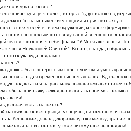
ите порядок на голове?
рите прическу и цвет волос, которые будут только подчеркив
ы должны быть чистыми, блестящими и приятно пахнуть.
ьтесь от тех людей в своем окружении, которые формирую
га постоянно шпильки по поводу вашей внешности вставляе
ой человек позволяет себе фразы: "У Меня аж Слюнки Поте
 Кажешься Неуклюжей Свинкой"! Вы что, правда, собрались
е этого олуха куда подальше!
вайтесь?
ка должна быть интересным собеседником и уметь красиво 
, их покупают для временного использования. Вдобавок ко
ендую подписаться на рассылку познавательных статей себе
ем себе за привычку - ежедневно питать свой мозг только 
оразвитии!
я здоровая кожа - ваше все?
ой макияж не скроет прыщи, морщины, пигментные пятна и 
ать за бешенные деньги декоративную косметику, тратьте 
ярные визиты к косметологу тоже никому еще не вредили!