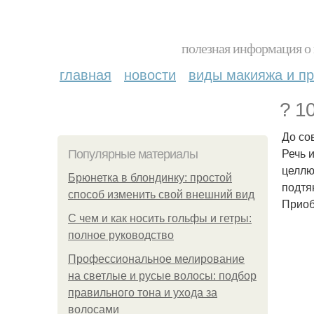
полезная информация о 
главная
новости
виды макияжа и пр
? 1
До со
Речь 
Популярные материалы
целлю
Брюнетка в блондинку: простой
подтя
способ изменить свой внешний вид
Приоб
С чем и как носить гольфы и гетры:
полное руководство
Профессиональное мелирование
на светлые и русые волосы: подбор
правильного тона и ухода за
волосами