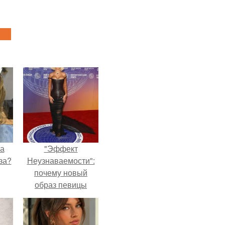
на
"Эффект
за?
Неузнаваемости":
почему новый
образ певицы
вызвал споры о
гранях
возможного?