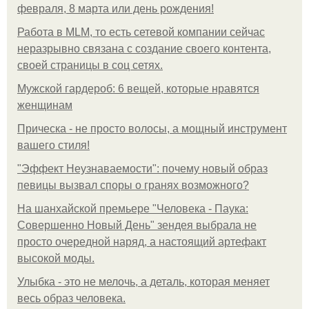
февраля, 8 марта или день рождения!
Работа в MLM, то есть сетевой компании сейчас
неразрывно связана с создание своего контента,
своей страницы в соц сетях.
Мужской гардероб: 6 вещей, которые нравятся
женщинам
Прическа - не просто волосы, а мощный инструмент
вашего стиля!
"Эффект Неузнаваемости": почему новый образ
певицы вызвал споры о гранях возможного?
На шанхайской премьере "Человека - Паука:
Совершенно Новый День" зендея выбрала не
просто очередной наряд, а настоящий артефакт
высокой моды.
Улыбка - это не мелочь, а деталь, которая меняет
весь образ человека.