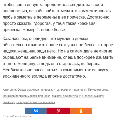
чтобы ваша девушка продолжала следить за своей
внешностью, не забывайте отмечать и комментировать
любые заметные перемены в ее прическе. Достаточно
просто сказать: "дорогая, у тебя такая красивая
прическа! Номер 1. новое белье.
Казалось бы, очевидно, что мужчина должен
обязательно отметить новое сексуальное белье, которое
надела женщина ради него. Но на самом деле немногие
обращают на белье внимание, спеша поскорее избавить
от него женщину, а ведь она старалась, выбирала.
Необязательно рассыпаться в комплиментах ее вкусу,
восхищенного взгляда вполне достаточно.
Категории:
Образ макияж и прическа
,
Игры макияж и прически
,
Прически дома
,
Маникюр педикюр макияж прическа
,
Макияж под прическу
,
Сделать макияж
прическу
,
Вечерние прически и макияж