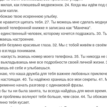
ы милая, как плюшевый медвежонок. 24. Когда мы идём под 
али капли.
 обожаю твою искреннюю улыбку.
не нравится щипать тебя. 27. Ты можешь мне сделать модную
 твоей телефонной книжке я записана как "Манечка".
ы единственный человек, которому хочется подражать. 30. 
маешь настроение.
 тебя безумно красивые глаза. 32. Мы с тобой живём в своём
о взгляда понимаем.
ы наизусть знаешь номер моего телефона. 35. Ты никогда н
ы выкладываешь мне все подробности своей личной жизни. 37
аешь её себе и улыбаешься.
 знаю, что наша дружба для тебя важнее любовных приключ
ы настоящая. 40. Ты надёжно хранишь все мои секреты. 41.
ременно начать разговор с одинаковой фразы.
ак бы ты ни была занята, ты всегда найдёшь для меня время.
ои проблемы волнуют тебя больше, чем свои. 44. Ты обожаеш
янно тебя кусает.