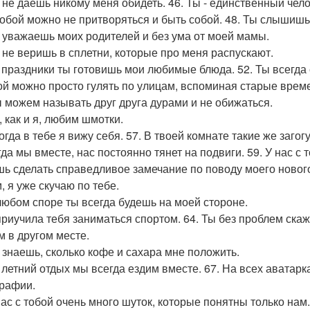
ы не даёшь никому меня обидеть. 46. Ты - единственный чел
 тобой можно не притворяться и быть собой. 48. Ты слышишь 
ы уважаешь моих родителей и без ума от моей мамы.
ы не веришь в сплетни, которые про меня распускают.
а праздники ты готовишь мои любимые блюда. 52. Ты всегда 
ой можно просто гулять по улицам, вспоминая старые врем
ы можем называть друг друга дурами и не обижаться.
, как и я, любим шмотки.
огда в тебе я вижу себя. 57. В твоей комнате такие же загог
гда мы вместе, нас постоянно тянет на подвиги. 59. У нас с
ь сделать справедливое замечание по поводу моего нового
, я уже скучаю по тебе.
 любом споре ты всегда будешь на моей стороне.
 приучила тебя заниматься спортом. 64. Ты без проблем скаж
м в другом месте.
ы знаешь, сколько кофе и сахара мне положить.
а летний отдых мы всегда ездим вместе. 67. На всех аватар
рафии.
 нас с тобой очень много шуток, которые понятны только нам.