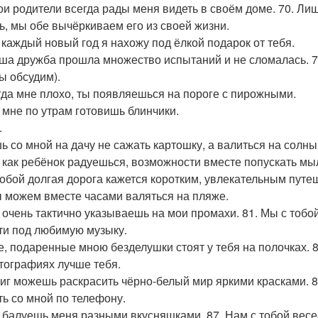
вои родители всегда рады меня видеть в своём доме. 70. Лиш
ь, мы обе вычёркиваем его из своей жизни.
а каждый новый год я нахожу под ёлкой подарок от тебя.
аша дружба прошла множество испытаний и не сломалась. 
мы обсудим).
огда мне плохо, ты появляешься на пороге с пирожными.
ы мне по утрам готовишь блинчики.
.
ь со мной на дачу не сажать картошку, а валиться на солн
ы как ребёнок радуешься, возможности вместе попускать м
 тобой долгая дорога кажется коротким, увлекательным путе
ы можем вместе часами валяться на пляже.
ы очень тактично указываешь на мои промахи. 81. Мы с тобо
ти под любимую музыку.
се, подаренные мною безделушки стоят у тебя на полочках. 
тографиях лучше тебя.
миг можешь раскрасить чёрно-белый мир яркими красками. 
ть со мной по телефону.
ы балуешь меня разными вкусняшками. 87. Нам с тобой вес