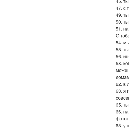
45. т
47. с
49. т
50. т
51. н
С тоб
54. м
55. ты
56. ин
58. ко
можеш
домам
62. в
63. я
совсе
65. т
66. н
фотог
68. у