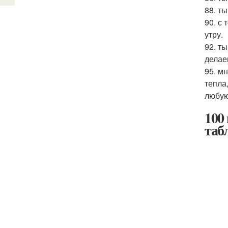
88. т
90. с
утру.
92. т
делае
95. м
тепла
любую 
100
таб