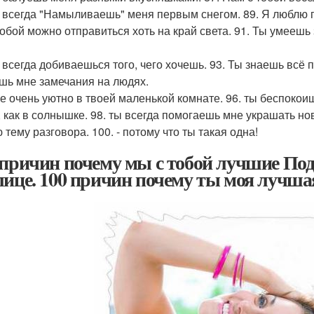
ы всегда "Намыливаешь" меня первым снегом. 89. Я люблю п
 тобой можно отправиться хоть на край света. 91. Ты умеешь
ы всегда добиваешься того, чего хочешь. 93. Ты знаешь всё 
шь мне замечания на людях.
не очень уютно в твоей маленькой комнате. 96. ты беспокоиш
, как в солнышке. 98. ты всегда помогаешь мне украшать н
тему разговора. 100. - потому что ты такая одна!
 причин почему мы с тобой лучшие По
лице. 100 причин почему ты моя лучша