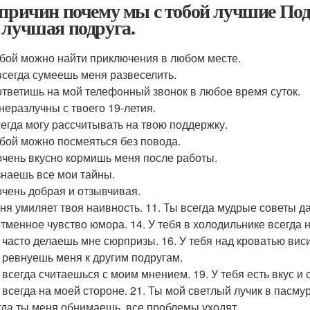
 причин почему мы с тобой лучшие Под
 лучшая подруга.
тобой можно найти приключения в любом месте.
 всегда сумеешь меня развеселить.
 ответишь на мой телефонный звонок в любое время суток.
 неразлучны с твоего 19-летия.
всегда могу рассчитывать на твою поддержку.
тобой можно посмеяться без повода.
 очень вкусно кормишь меня после работы.
 знаешь все мои тайны.
 очень добрая и отзывчивая.
еня умиляет твоя наивность. 11. Ты всегда мудрые советы д
отменное чувство юмора. 14. У тебя в холодильнике всегда 
ы часто делаешь мне сюрпризы. 16. У тебя над кроватью ви
ы ревнуешь меня к другим подругам.
ы всегда считаешься с моим мнением. 19. У тебя есть вкус и 
ы всегда на моей стороне. 21. Ты мой светлый лучик в пасму
огда ты меня обнимаешь, все проблемы уходят.