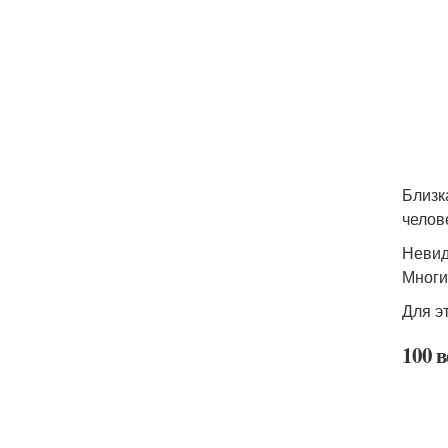
Близк
челов
Невид
Многи
Для э
100 