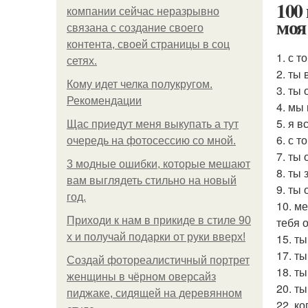
100
компании сейчас неразрывно
моя
связана с создание своего
контента, своей страницы в соц
1. с 
сетях.
2. ты
Кому идет челка полукругом.
3. ты
Рекомендации
4. мы
5. я 
Щас приедут меня выкупать а тут
6. с 
очередь на фотосессию со мной.
7. ты
3 модные ошибки, которые мешают
8. ты
вам выглядеть стильно на новый
9. ты
год.
10. м
Приходи к нам в прикиде в стиле 90
тебя 
х и получай подарки от руки вверх!
15. т
17. т
Создай фотореалистичный портрет
18. т
женщины в чёрном оверсайз
20. т
пиджаке, сидящей на деревянном
22. к