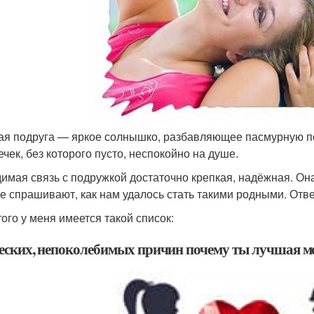
ая подруга — яркое солнышко, разбавляющее пасмурную по
ечек, без которого пусто, неспокойно на душе.
имая связь с подружкой достаточно крепкая, надёжная. О
е спрашивают, как нам удалось стать такими родными. От
того у меня имеется такой список:
веских, непоколебимых причин почему ты лучшая м