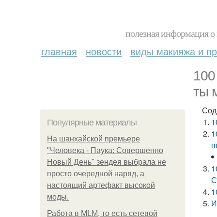
полезная информация о 
главная
новости
виды макияжа и пр
100
ты 
Сод
1
Популярные материалы
1
На шанхайской премьере
п
"Человека - Паука: Совершенно
Новый День" зендея выбрала не
1
просто очередной наряд, а
С
настоящий артефакт высокой
1
моды.
И
Работа в MLM, то есть сетевой