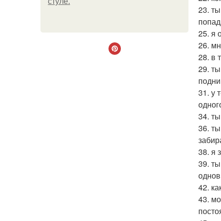
стуле.
23. т
попад
25. я
26. м
28. в
29. т
подни
31. у
одног
34. т
36. т
забир
38. я
39. т
однов
42. к
43. м
посто