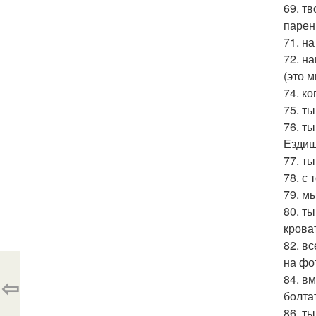
69. т
парен
71. н
72. н
(это 
74. к
75. т
76. ты
Ездиш
77. т
78. с
79. м
80. т
крова
82. в
на фо
84. в
⇦
болта
86. т