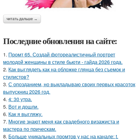
читать дальше →
Последние обновления на сайте:
1.
Промт 65. Создай фотореалистичный портрет
молодой женщины в стиле бьюти - гайда 2026 года.
2.
Как выглядеть как на обложке глянца без съемок и
стилистов?
3.
С опозданием, но выкладываю своих первых красоток
выпускниц 2026 год.
4.
4: 30 утра.
5.
Вот и дошли.
6.
Как я выгляжу.
7.
Многие знают меня как свадебного визажиста и
мастера по прическам.
8.
Больше уникальных промтов у нас на канале: t.