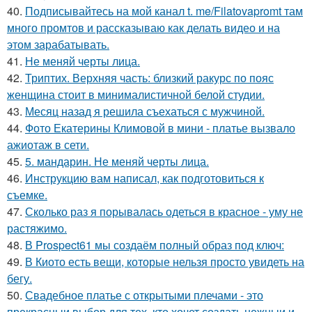
40.
Подписывайтесь на мой канал t. me/Filatovapromt там
много промтов и рассказываю как делать видео и на
этом зарабатывать.
41.
Не меняй черты лица.
42.
Триптих. Верхняя часть: близкий ракурс по пояс
женщина стоит в минималистичной белой студии.
43.
Месяц назад я решила съехаться с мужчиной.
44.
Фото Екатерины Климовой в мини - платье вызвало
ажиотаж в сети.
45.
5. мандарин. Не меняй черты лица.
46.
Инструкцию вам написал, как подготовиться к
съемке.
47.
Сколько раз я порывалась одеться в красное - уму не
растяжимо.
48.
В Prospect61 мы создаём полный образ под ключ:
49.
В Киото есть вещи, которые нельзя просто увидеть на
бегу.
50.
Свадебное платье с открытыми плечами - это
прекрасныи выбор для тех, кто хочет создать нежныи и