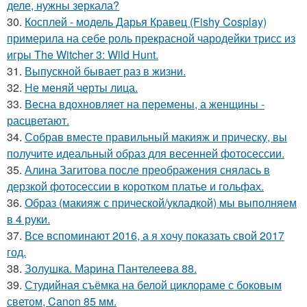
деле, нужны зеркала?
30.
Косплей - модель Дарья Кравец (Fishy Cosplay)
примерила на себе роль прекрасной чародейки трисс из
игры The Witcher 3: Wild Hunt.
31.
Выпускной бывает раз в жизни.
32.
Не меняй черты лица.
33.
Весна вдохновляет на перемены, а женщины -
расцветают.
34.
Собрав вместе правильный макияж и прическу, вы
получите идеальный образ для весенней фотосессии.
35.
Алина Загитова после преображения снялась в
дерзкой фотосессии в коротком платье и гольфах.
36.
Образ (макияж с прической/укладкой) мы выполняем
в 4 руки.
37.
Все вспоминают 2016, а я хочу показать свой 2017
год.
38.
Золушка. Марина Пантелеева 88.
39.
Студийная съёмка на белой циклораме с боковым
светом, Canon 85 мм.