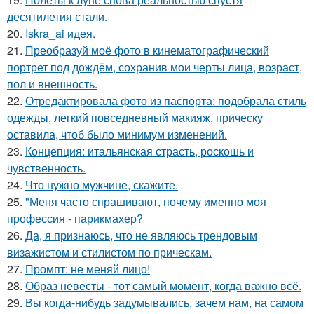
десятилетия стали.
20.
Iskra_ai идея.
21.
Преобразуй моё фото в кинематографический
портрет под дождём, сохранив мои черты лица, возраст,
пол и внешность.
22.
Отредактировала фото из паспорта: подобрала стиль
одежды, легкий повседневный макияж, прическу
оставила, чтоб было минимум изменений.
23.
Концепция: итальянская страсть, роскошь и
чувственность.
24.
Что нужно мужчине, скажите.
25.
"Меня часто спрашивают, почему именно моя
профессия - парикмахер?
26.
Да, я признаюсь, что не являюсь трендовым
визажистом и стилистом по прическам.
27.
Промпт: не меняй лицо!
28.
Образ невесты - тот самый момент, когда важно всё.
29.
Вы когда-нибудь задумывались, зачем нам, на самом