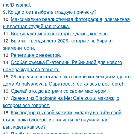
me/Dnsamai.
9.
Когда стоит выбрать гладкую прическу?
10.
Максимально реалистичная фотография, элегантная
и властная студийная съемка.
11.
Восхищают меня некоторые дамы, конечно.
12.
Бьюти - тренды лета 2026, которые выбирают
знаменитости.
13.
Репетиция с невестой.
14.
Особая съемка Екатерины Рябининой для нового
номера журнала "собака.
15.
25 апреля я посетила показ новой коллекции модного
дома Annaivanova в Саратове, я осталась в восторге!
16.
Сделай это, до встречи со своим мастером:
17.
Дженни из Blackpink на Met Gala 2026: макияж, о
котором все говорят.
18.
Как подобрать свой макияж, укладку и найти свой
стиль, пока блогеры и стилисты не научили вас
выглядеть как все?
19.
Полёты к луне снова реальностью спустя