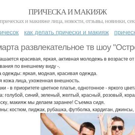
ПРИЧЕСКА И МАКИЯЖ
прическах и макияже лица, новости, отзывы, новинки, сек
ичесок
как делать прически и макияж
причес
марта развлекательное тв шоу "Остр
ашается красивая, яркая, активная молодежь в возрасте от 2
вания по внешнему виду -.
 одежды: яркая, модная, красивая одежда.
я кожа лица, ухоженная внешность.
ки - в приоритете цветное платье, однотонное - яркого цвет
а: голубой, синий, зеленый, желтый, красный, розовый, корал
ску, макияж мы делаем заранее! Съемка сидя.
ны: костюм, пиджак, рубашка, футболка, кардиган, джинсы,