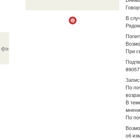
Говор
В слу
Рядом
Попит
Возмо
⇦
При с
Подтв
89057
Запис
По по
возрас
В теме
мнени
По поч
Возмо
об из