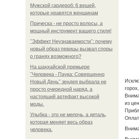
Мужской гардероб: 6 вещей,
которые нравятся женщинам
Прическа - не просто волосы, а
мощный инструмент вашего стиля!
"Эффект Неузнаваемости": почему
новый образ певицы вызвал споры
о гранях возможного?
На шанхайской премьере
"Человека - Паука: Совершенно
Исклю
Новый День" зендея выбрала не
горох
просто очередной наряд, а
Внима
настоящий артефакт высокой
из це
моды.
Прибл
Улыбка - это не мелочь, а деталь,
Оплат
которая меняет весь образ
Внима
человека.
Внима