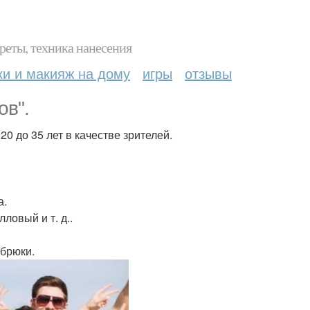
реты, техника нанесения
ки и макияж на дому
игры
отзывы
ов".
0 до 35 лет в качестве зрителей.
а.
ловый и т. д..
 брюки.