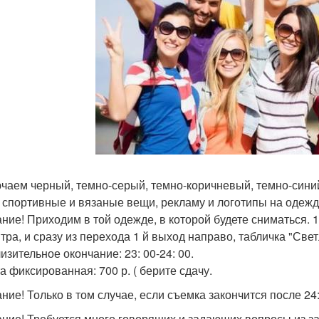
чаем черный, темно-серый, темно-коричневый, темно-синий и
, спортивные и вязаные вещи, рекламу и логотипы на одежд
ние! Приходим в той одежде, в которой будете сниматься. 13.
нтра, и сразу из перехода 1 й выход направо, табличка "Свет
изительное окончание: 23: 00-24: 00.
а фиксированная: 700 р. ( берите сдачу.
ние! Только в том случае, если съемка закончится после 24:
ние! Требуется много говорящих и задающих вопросы из за