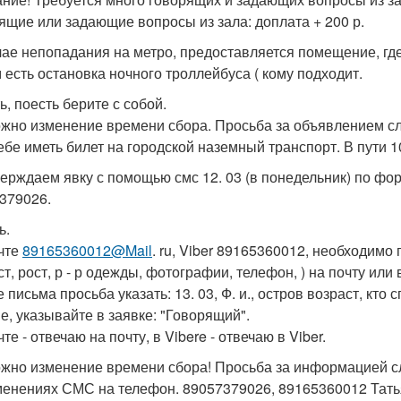
ящие или задающие вопросы из зала: доплата + 200 р.
чае непопадания на метро, предоставляется помещение, гд
 есть остановка ночного троллейбуса ( кому подходит.
ь, поесть берите с собой.
жно изменение времени сбора. Просьба за объявлением сл
ебе иметь билет на городской наземный транспорт. В пути 1
ерждаем явку с помощью смс 12. 03 (в понедельник) по форме:
379026.
ь.
чте
89165360012@Mail
. ru, Viber 89165360012, необходимо п
т, рост, р - р одежды, фотографии, телефон, ) на почту или 
 письма просьба указать: 13. 03, Ф. и., остров возраст, кто
е, указывайте в заявке: "Говорящий".
те - отвечаю на почту, в Vibere - отвечаю в Viber.
жно изменение времени сбора! Просьба за информацией с
менениях СМС на телефон. 89057379026, 89165360012 Тать