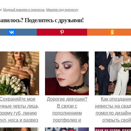
и:
Модный макияж и прическа
,
Макияж под прическу
авилось? Поделитесь с друзьями!
Сохраняйте мои
Дорогие девушки?
Как опоздани
очные черты лица,
В связи с
невесты на сва
форму губ, линию
пополнением
помогло дизайн
кул, носа и разрез
портфолио и
открыть свой
глаз.
расширением
бренд.