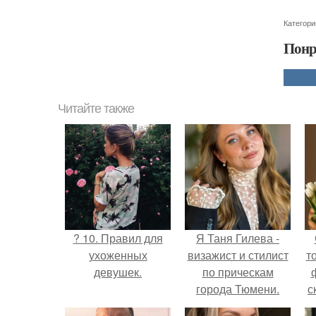
Категори
Понр
Читайте также
? 10. Правил для
Я Таня Гилева -
ухоженных
визажист и стилист
т
девушек.
по прическам
города Тюмени.
с