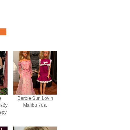
е
Barbie Sun Lovin
дьбу
Malibu 70s.
еру