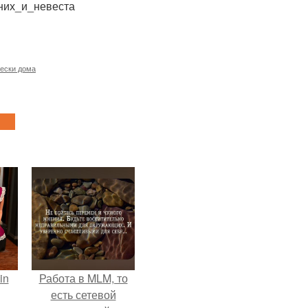
ених_и_невеста
ески дома
in
Работа в MLM, то
есть сетевой