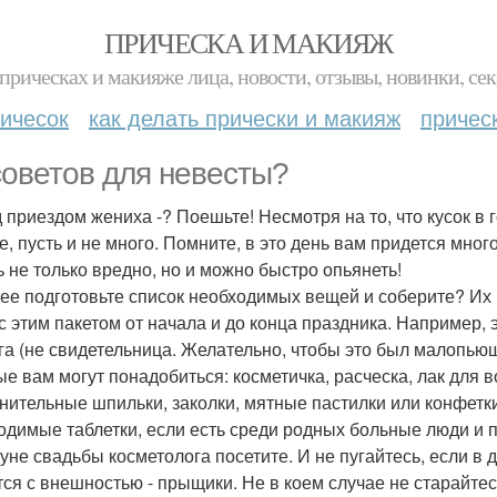
ПРИЧЕСКА И МАКИЯЖ
прическах и макияже лица, новости, отзывы, новинки, сек
ичесок
как делать прически и макияж
причес
советов для невесты?
 приездом жениха -? Поешьте! Несмотря на то, что кусок в г
е, пусть и не много. Помните, в это день вам придется мно
ь не только вредно, но и можно быстро опьянеть!
ее подготовьте список необходимых вещей и соберите? Их в
 с этим пакетом от начала и до конца праздника. Например,
га (не свидетельница. Желательно, чтобы это был малопью
ые вам могут понадобиться: косметичка, расческа, лак для в
нительные шпильки, заколки, мятные пастилки или конфетки
одимые таблетки, если есть среди родных больные люди и 
уне свадьбы косметолога посетите. И не пугайтесь, если в 
тся с внешностью - прыщики. Не в коем случае не старайте