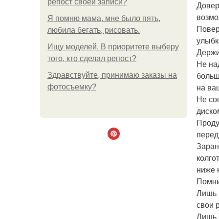
репост своей записи?
Довер
возмо
Я помню мама, мне было пять,
Повер
любила бегать, рисовать.
улыбк
Ищу моделей. В приоритете выберу
Держи
того, кто сделал репост?
Не на
больш
Здравствуйте, принимаю заказы на
на ва
фотосъемку?
Не со
диско
Проду
перед
Заран
колго
ниже 
Помни
Лишь 
свои 
Лишь в