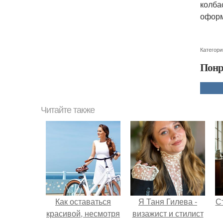
колба
оформ
Категори
Понр
Читайте также
Как оставаться
Я Таня Гилева -
С
красивой, несмотря
визажист и стилист