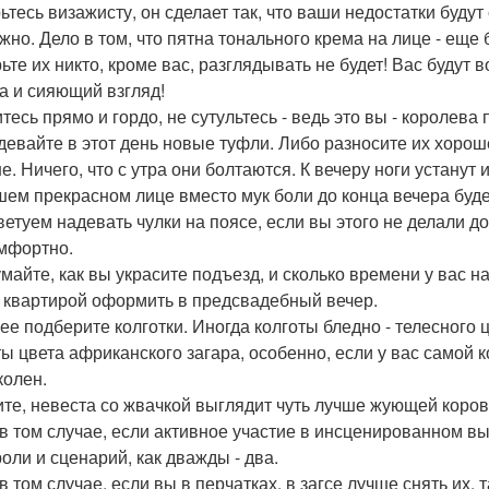
ьтесь визажисту, он сделает так, что ваши недостатки буду
жно. Дело в том, что пятна тонального крема на лице - ещ
ьте их никто, кроме вас, разглядывать не будет! Вас будут 
а и сияющий взгляд!
тесь прямо и гордо, не сутультесь - ведь это вы - королева 
девайте в этот день новые туфли. Либо разносите их хорош
е. Ничего, что с утра они болтаются. К вечеру ноги устанут
шем прекрасном лице вместо мук боли до конца вечера буде
ветуем надевать чулки на поясе, если вы этого не делали д
мфортно.
майте, как вы украсите подъезд, и сколько времени у вас н
 квартирой оформить в предсвадебный вечер.
ее подберите колготки. Иногда колготы бледно - телесного 
ты цвета африканского загара, особенно, если у вас самой 
колен.
те, невеста со жвачкой выглядит чуть лучше жующей коровы
в том случае, если активное участие в инсценированном в
роли и сценарий, как дважды - два.
 том случае, если вы в перчатках, в загсе лучше снять их, 