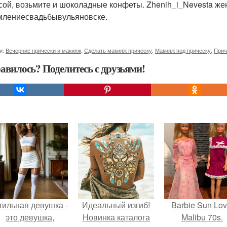
сой, возьмите и шоколадные конфеты. Zhenih_i_Nevesta ж
лениесвадьбывульяновске.
и:
Вечерние прически и макияж
,
Сделать макияж прическу
,
Макияж под прическу
,
Прич
авилось? Поделитесь с друзьями!
тильная девушка -
Идеальный изгиб!
Barbie Sun Lov
это девушка,
Новинка каталога
Malibu 70s.