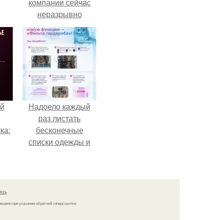
компании сейчас
неразрывно
связана с создание
своего контента,
своей страницы в
соц сетях.
й
Надоело каждый
раз листать
ка:
бесконечные
списки одежды и
заново собирать
 не
любимый лук по
ной
кусочкам?
ящий
язь
кой
решено при указании обратной гиперссылки.