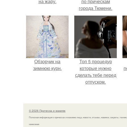
на жару.
по прическам
города Тюмени.
э
Обзорчик на
Топ 5 процедур
зимнюю курн.
которые нужно
п
сделать тебе перед
отпуском.
© 2026 Прическа и макияж
Полезная информация о прическах и макияже лица, новости, отзывы, новинки, секреты, техник
нанесения