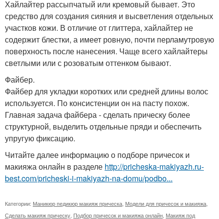
Хайлайтер рассыпчатый или кремовый бывает. Это
средство для создания сияния и высветления отдельных
участков кожи. В отличие от глиттера, хайлайтер не
содержит блестки, а имеет ровную, почти перламутровую
поверхность после нанесения. Чаще всего хайлайтеры
светлыми или с розоватым оттенком бывают.
Файбер.
Файбер для укладки коротких или средней длины волос
используется. По консистенции он на пасту похож.
Главная задача файбера - сделать прическу более
структурной, выделить отдельные пряди и обеспечить
упругую фиксацию.
Читайте далее информацию о подборе причесок и
макияжа онлайн в разделе
http://pricheska-makiyazh.ru-
best.com/pricheski-i-makiyazh-na-domu/podbo...
Категории:
Маникюр педикюр макияж прическа
,
Модели для причесок и макияжа
,
Сделать макияж прическу
,
Подбор причесок и макияжа онлайн
,
Макияж под