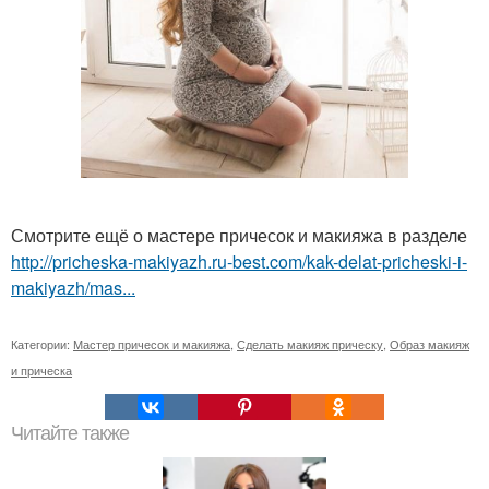
Смотрите ещё о мастере причесок и макияжа в разделе
http://pricheska-makiyazh.ru-best.com/kak-delat-pricheski-i-
makiyazh/mas...
Категории:
Мастер причесок и макияжа
,
Сделать макияж прическу
,
Образ макияж
и прическа
Читайте также