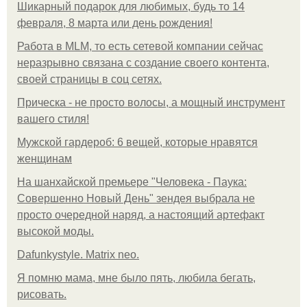
Шикарный подарок для любимых, будь то 14
февраля, 8 марта или день рождения!
Работа в MLM, то есть сетевой компании сейчас
неразрывно связана с создание своего контента,
своей страницы в соц сетях.
Прическа - не просто волосы, а мощный инструмент
вашего стиля!
Мужской гардероб: 6 вещей, которые нравятся
женщинам
На шанхайской премьере "Человека - Паука:
Совершенно Новый День" зендея выбрала не
просто очередной наряд, а настоящий артефакт
высокой моды.
Dafunkystyle. Matrix neo.
Я помню мама, мне было пять, любила бегать,
рисовать.