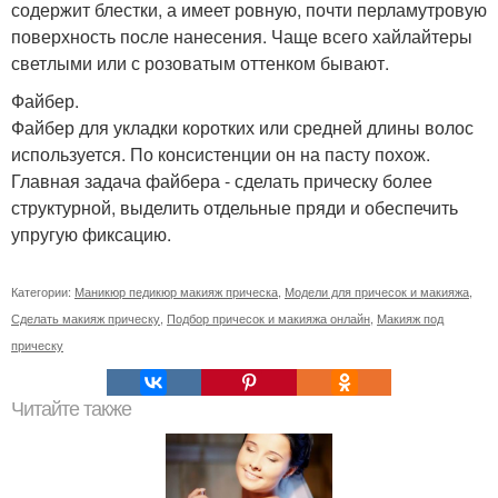
содержит блестки, а имеет ровную, почти перламутровую
поверхность после нанесения. Чаще всего хайлайтеры
светлыми или с розоватым оттенком бывают.
Файбер.
Файбер для укладки коротких или средней длины волос
используется. По консистенции он на пасту похож.
Главная задача файбера - сделать прическу более
структурной, выделить отдельные пряди и обеспечить
упругую фиксацию.
Категории:
Маникюр педикюр макияж прическа
,
Модели для причесок и макияжа
,
Сделать макияж прическу
,
Подбор причесок и макияжа онлайн
,
Макияж под
прическу
Читайте также