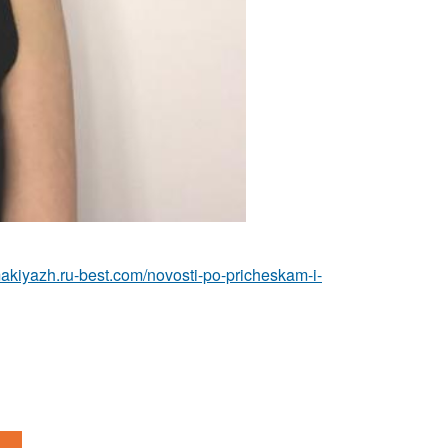
makiyazh.ru-best.com/novosti-po-pricheskam-i-