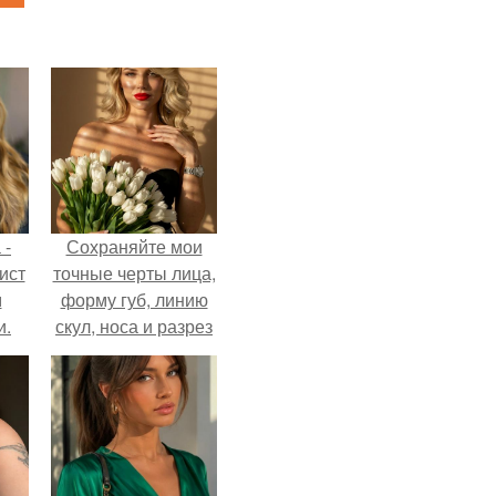
 -
Сохраняйте мои
ист
точные черты лица,
м
форму губ, линию
и.
скул, носа и разрез
глаз.