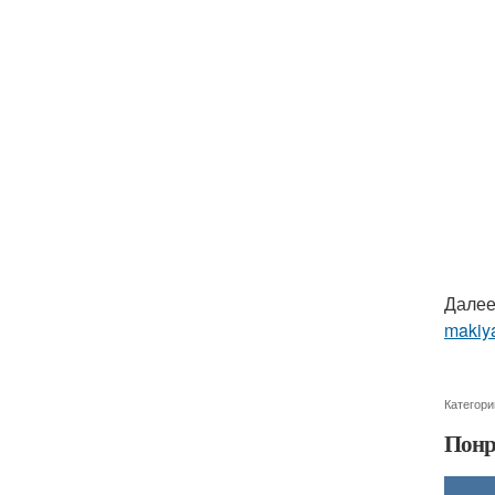
Далее
makiya
Категори
Понр