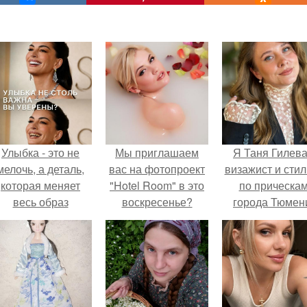
Улыбка - это не
Мы приглашаем
Я Таня Гилева
мелочь, а деталь,
вас на фотопроект
визажист и стил
которая меняет
"Hotel Room" в это
по прическа
весь образ
воскресенье?
города Тюмен
человека.