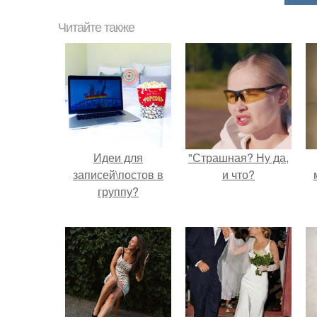
Читайте также
Идеи для
"Страшная? Ну да,
записей\постов в
и что?
группу?