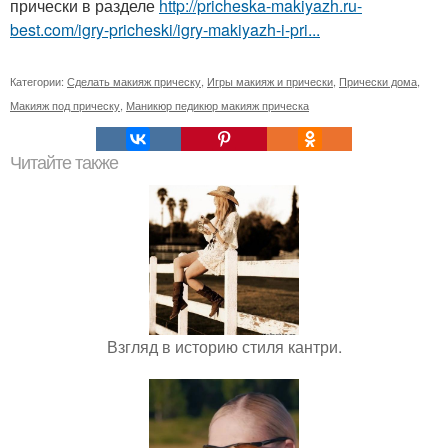
прически в разделе
http://pricheska-makiyazh.ru-
best.com/igry-pricheski/igry-makiyazh-i-pri...
Категории:
Сделать макияж прическу
,
Игры макияж и прически
,
Прически дома
,
Макияж под прическу
,
Маникюр педикюр макияж прическа
Читайте также
Взгляд в историю стиля кантри.