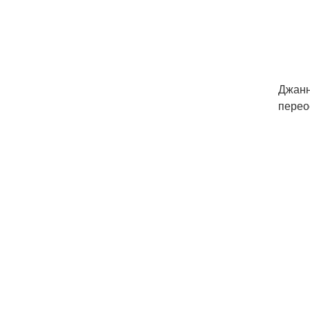
Джанн
перео