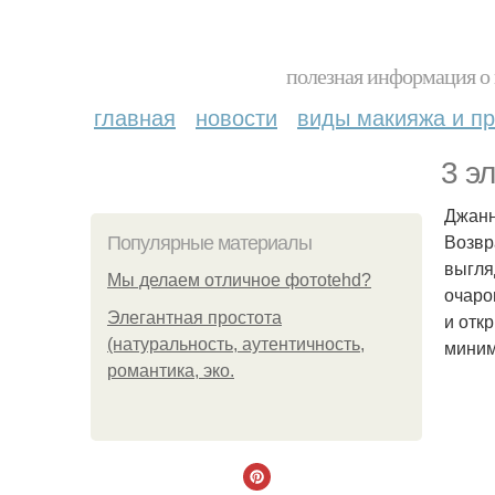
полезная информация о 
главная
новости
виды макияжа и пр
3 э
Джанн
Возвр
Популярные материалы
выгля
Мы делаем отличное фотоtehd?
очаро
Элегантная простота
и отк
(натуральность, аутентичность,
миним
романтика, эко.