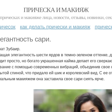
ПРИЧЕСКА И МАКИЯЖ
прическах и макияже лица, новости, отзывы, новинки, сек
ичесок
как делать прически и макияж
причес
легантность сари.
ат Зубаир.
ащая элегантность шести ярдов в темно-зеленом оттенке, 
дит просто, но богато украшенная кайма делает его свер
вание с помощью современных вибраций, объединив свое са
рытой спиной, что придало ей шик и королевский вид. С ее 
альным макияжем она заставила свое сари сиять ярче.