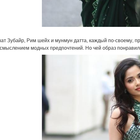
ат Зубайр, Рим шейх и мунмун датта, каждый по-своему, п
смыслением модных предпочтений. Но чей образ понравил