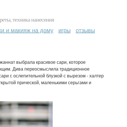
реты, техника нанесения
ки и макияж на дому
игры
отзывы
джаннат выбрала красивое сари, которое
кающим. Дива переосмыслила традиционное
ри с ослепительной блузкой с вырезом - халтер
открытой прической, маленькими серьгами и