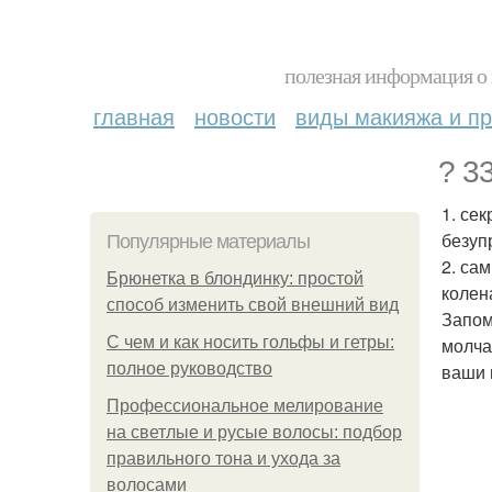
полезная информация о 
главная
новости
виды макияжа и пр
? 3
1. се
безуп
Популярные материалы
2. са
Брюнетка в блондинку: простой
колен
способ изменить свой внешний вид
Запом
С чем и как носить гольфы и гетры:
молча
полное руководство
ваши 
Профессиональное мелирование
на светлые и русые волосы: подбор
правильного тона и ухода за
волосами