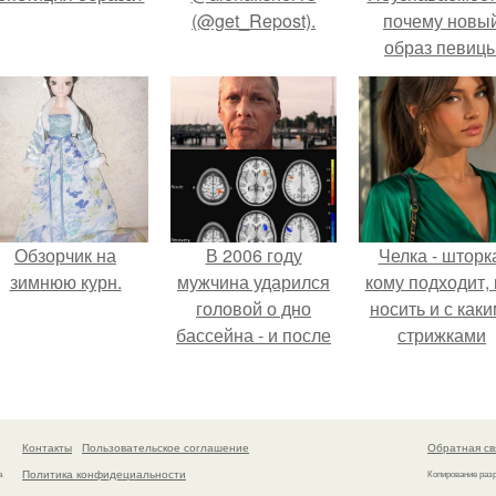
(@get_Repost).
почему новы
образ певиц
вызвал споры
гранях
возможного?
Обзорчик на
В 2006 году
Челка - шторк
зимнюю курн.
мужчина ударился
кому подходит, 
головой о дно
носить и с как
бассейна - и после
стрижками
этого его жизнь
сочетать.
изменилась самым
странным образом.
Контакты
Пользовательское соглашение
Обратная св
Политика конфидециальности
а
Копирование раз