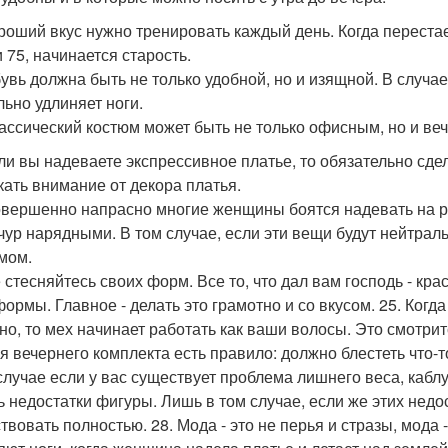
ороший вкус нужно тренировать каждый день. Когда перестаеш
 75, начинается старость.
бувь должна быть не только удобной, но и изящной. В случае
льно удлиняет ноги.
лассический костюм может быть не только офисным, но и веч
сли вы надеваете экспрессивное платье, то обязательно сде
кать внимание от декора платья.
овершенно напрасно многие женщины боятся надевать на р
чур нарядными. В том случае, если эти вещи будут нейтрал
мом.
е стесняйтесь своих форм. Все то, что дал вам господь - кра
формы. Главное - делать это грамотно и со вкусом. 25. Ког
но, то мех начинает работать как ваши волосы. Это смотри
ля вечернего комплекта есть правило: должно блестеть что-т
 случае если у вас существует проблема лишнего веса, кабл
ь недостатки фигуры. Лишь в том случае, если же этих недос
твовать полностью. 28. Мода - это не перья и стразы, мода 