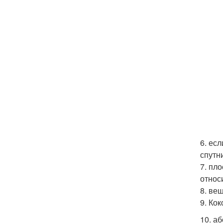
6. ес
спутн
7. пл
относ
8. ве
9. Ко
10. а