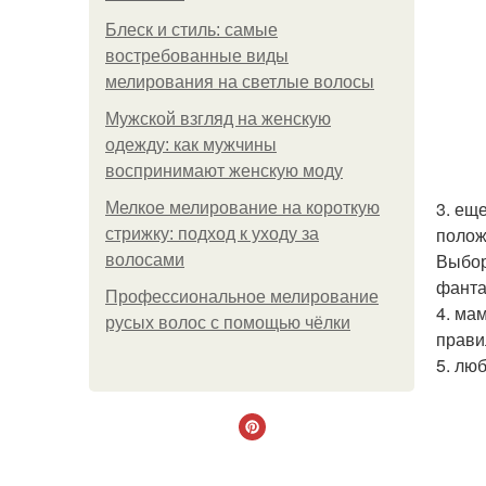
Блеск и стиль: самые
востребованные виды
мелирования на светлые волосы
Мужской взгляд на женскую
одежду: как мужчины
воспринимают женскую моду
3. ещ
Мелкое мелирование на короткую
полож
стрижку: подход к уходу за
Выбор
волосами
фанта
Профессиональное мелирование
4. ма
русых волос с помощью чёлки
прави
5. лю