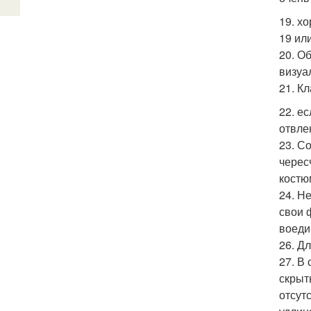
19. х
19 или
20. О
визуа
21. К
22. е
отвле
23. С
черес
костю
24. Н
свои 
воеди
26. Д
27. В
скрыт
отсутс