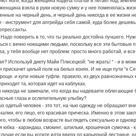
яют ноги, когда женщина надела платье и летает над землей
 женщина взяла в руки новую сумку и у нее поменялась жизн
енные на черный день, и черный день никогда в ее жизни не
е - инструмент для апгрейда себя самой, куда более дешев
епрессанты.
…Надо поверить в то, что ты реально достойна лучшего. Нуж
ься с вечно ноющими людьми, поскольку все эти бытовые п
ва, у тебя вообще нет проблем: просто много работай, и вс
ая? Используй диету Майи Плисецкой: "не жрать! " - и в м
и прискачет целый полк на белых конях. И не ищи пути "к Се
проще. и купи новые туфли. правило, из двух равнозначных 
приходит та, которая идет на каблуках.
ы никогда не замечали, что когда вы надеваете облегающие
асные глаза и ослепительную улыбку?
о одетый человек - это тот, на чью одежду не обращают вн
налии, его лицо, его красивая прическа. Именно в этом зак
ого, чтобы в любом возрасте выглядеть сексуально и одновр
я юбка - карандаш, смокинг, шпильки, крошечная сумочка - 
случае если вы хотите идти вверх по карьерной лестнице, од