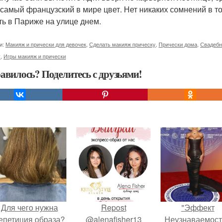
- самый французский в мире цвет. Нет никаких сомнений в т
ть в Париже на улице днем.
и:
Макияж и прически для девочек
,
Сделать макияж прическу
,
Прически дома
,
Свадебн
у
,
Игры макияж и прически
авилось? Поделитесь с друзьями!
Для чего нужна
Repost
"Эффект
епетиция образа?
@alenafisher13
Неузнаваемост