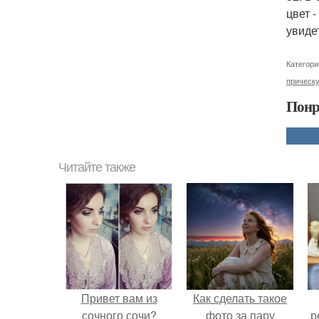
цвет 
увиде
Категори
прическ
Понр
Читайте также
Привет вам из
Как сделать такое
сочного сочи?
фото за пару
р