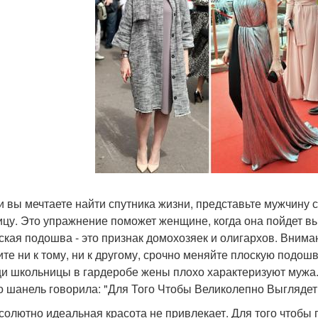
ли вы мечтаете найти спутника жизни, представьте мужчину с
ицу. Это упражнение поможет женщине, когда она пойдет вы
оская подошва - это признак домохозяек и олигархов. Вниман
ите ни к тому, ни к другому, срочно меняйте плоскую подош
щи школьницы в гардеробе жены плохо характеризуют мужа
ко шанель говорила: "Для Того Чтобы Великолепно Выглядет
бсолютно идеальная красота не привлекает. Для того чтобы