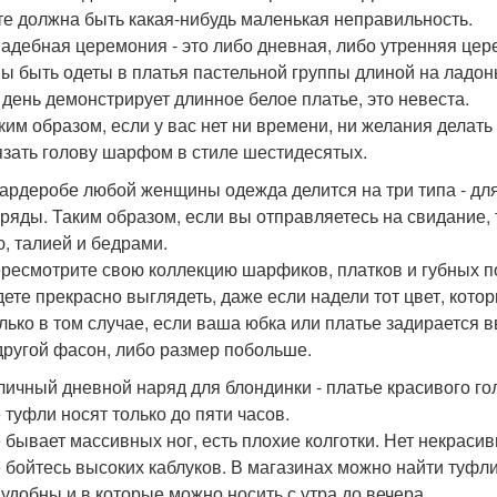
те должна быть какая-нибудь маленькая неправильность.
вадебная церемония - это либо дневная, либо утренняя це
ы быть одеты в платья пастельной группы длиной на ладон
т день демонстрирует длинное белое платье, это невеста.
аким образом, если у вас нет ни времени, ни желания делат
язать голову шарфом в стиле шестидесятых.
 гардеробе любой женщины одежда делится на три типа - для 
аряды. Таким образом, если вы отправляетесь на свидание,
ю, талией и бедрами.
ересмотрите свою коллекцию шарфиков, платков и губных по
дете прекрасно выглядеть, даже если надели тот цвет, кото
олько в том случае, если ваша юбка или платье задирается 
другой фасон, либо размер побольше.
тличный дневной наряд для блондинки - платье красивого го
 туфли носят только до пяти часов.
е бывает массивных ног, есть плохие колготки. Нет некрас
е бойтесь высоких каблуков. В магазинах можно найти туфли
 удобны и в которые можно носить с утра до вечера.