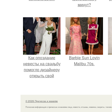
минут?
Как опоздание
Barbie Sun Lovin
невесты на свадьбу
Malibu 70s.
помогло дизайнеру
открыть свой
бренд.
© 2026 Прическа и макияж
Полезная информация о прическах и макияже лица, новости, отзывы, новинки, секреты, техник