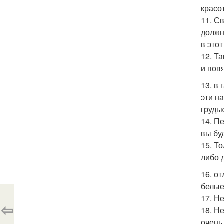
красо
11. С
должн
в это
12. Т
и пов
13. в
эти н
грудь
14. П
вы бу
15. Т
либо 
16. о
белые
17. Н
⇦
18. Н
очень