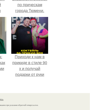
й
по прическам
ы
города Тюмени.
 о
а:
Приходи к нам в
как
прикиде в стиле 90
ими
х и получай
подарки от руки
вверх!
язь
решено при указании обратной гиперссылки.