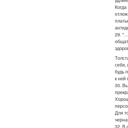
удлин
Когда
отлож
плать
антид
29. "
общат
здоро
Толст
себя, 
будь 
к ней 
30. В
прекр
Хорош
персо
Для т
черна
32. В 