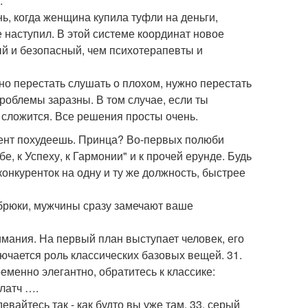
.
ь, когда женщина купила туфли на деньги,
 наступил. В этой системе координат новое
ый и безопасный, чем психотерапевты и
но перестать слушать о плохом, нужно перестать
роблемы заразны. В том случае, если ты
е сложится. Все решения просты очень.
омент похудеешь. Принца? Во-первых полюби
бе, к Успеху, к Гармонии" и к прочей ерунде. Будь
конкуренток на одну и ту же должность, быстрее
 брюки, мужчины сразу замечают ваше
имания. На первый план выступает человек, его
лючается роль классических базовых вещей. 31.
еменно элегантно, обратитесь к классике:
клатч ….
евайтесь так - как будто вы уже там. 33. серый