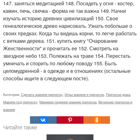
147. заняться медитацией 148. Посидеть у огня - костер,
камин, печь, свечка - форма не так важна 149. Начни
изучать историю древних цивилизаций 150. Свое
генеалогическое древо нарисовать. Узнать побольше о
своих предках. Когда ты видишь корни, то легче работать
с ветками дерева. 151. купить книгу "Очарование
Женственности" и прочитать ее 152. Смотреть на
звездное небо 153. Полежать на траве 154. Перестать
умничать и спорить по любому поводу 155. Быть
целомудренной - в одежде и в отношениях (остальные
способы ищите в следующем посте).
Категории:
Сделать макияж прическу
,
Игры макияж и прически
,
Прически дома
,
Макияж под прическу
,
Маникюр педикюр макияж прическа
,
Вечерние прически и
макияж
Читайте также