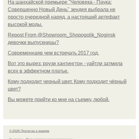
На шанхайской премьере "Человека - Паука:
Совершенно Новый День" зендея выбрала не
просто очередной наряд, а настоящий артефакт
высокой моды.
Repost From @Showroom_Shopogolik_Noginsk
девочки выпускницы?
Современнаяв чем встречать 2017 год.
Вот это вырез: роузи хантингтон - уайтли затмила
всех в эффектном платьe.
Кому подходит черный цвет. Кому подходит чёрный
цвет?
Вы можете прийти ко мне на съемку, любой.
© 2026 Прическа и макияж
Контакты
Пользовательское соглашение