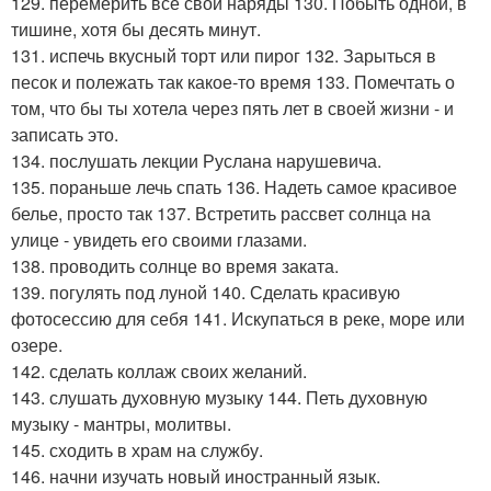
129. перемерить все свои наряды 130. Побыть одной, в
тишине, хотя бы десять минут.
131. испечь вкусный торт или пирог 132. Зарыться в
песок и полежать так какое-то время 133. Помечтать о
том, что бы ты хотела через пять лет в своей жизни - и
записать это.
134. послушать лекции Руслана нарушевича.
135. пораньше лечь спать 136. Надеть самое красивое
белье, просто так 137. Встретить рассвет солнца на
улице - увидеть его своими глазами.
138. проводить солнце во время заката.
139. погулять под луной 140. Сделать красивую
фотосессию для себя 141. Искупаться в реке, море или
озере.
142. сделать коллаж своих желаний.
143. слушать духовную музыку 144. Петь духовную
музыку - мантры, молитвы.
145. сходить в храм на службу.
146. начни изучать новый иностранный язык.