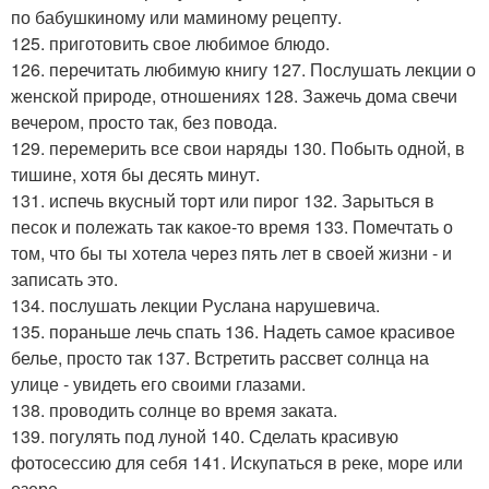
по бабушкиному или маминому рецепту.
125. приготовить свое любимое блюдо.
126. перечитать любимую книгу 127. Послушать лекции о
женской природе, отношениях 128. Зажечь дома свечи
вечером, просто так, без повода.
129. перемерить все свои наряды 130. Побыть одной, в
тишине, хотя бы десять минут.
131. испечь вкусный торт или пирог 132. Зарыться в
песок и полежать так какое-то время 133. Помечтать о
том, что бы ты хотела через пять лет в своей жизни - и
записать это.
134. послушать лекции Руслана нарушевича.
135. пораньше лечь спать 136. Надеть самое красивое
белье, просто так 137. Встретить рассвет солнца на
улице - увидеть его своими глазами.
138. проводить солнце во время заката.
139. погулять под луной 140. Сделать красивую
фотосессию для себя 141. Искупаться в реке, море или
озере.