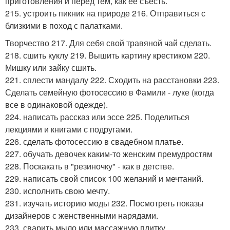
приготовления и перед тем, как ее съесть.
215. устроить пикник на природе 216. Отправиться с
близкими в поход с палатками.
Творчество 217. Для себя свой травяной чай сделать.
218. сшить куклу 219. Вышить картину крестиком 220.
Мишку или зайку сшить.
221. сплести мандалу 222. Сходить на расстановки 223.
Сделать семейную фотосессию в Фамили - луке (когда
все в одинаковой одежде).
224. написать рассказ или эссе 225. Поделиться
лекциями и книгами с подругами.
226. сделать фотосессию в свадебном платье.
227. обучать девочек каким-то женским премудростям
228. Поскакать в "резиночку" - как в детстве.
229. написать свой список 100 желаний и мечтаний.
230. исполнить свою мечту.
231. изучать историю моды 232. Посмотреть показы
дизайнеров с женственными нарядами.
233. сварить мыло или массажную плитку.