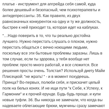
платье - инструмент для апгрейда себя самой, куда
более дешевый и безопасный, чем психотерапевты и
антидепрессанты. 35. Как правило, из двух
равнозначных конкуренток на одну и ту же должность,
быстрее к ней приходит та, которая идет на каблуках.
"…Надо поверить в то, что ты реально достойна
лучшего. Нужно перестать слушать о плохом, нужно
перестать общаться с вечно ноющими людьми,
поскольку все эти бытовые проблемы заразны. Лишь в
том случае, если ты здорова, у тебя вообще нет
проблем: просто много работай, и все сложится. Все
решения просты очень. Толстая? Используй диету Майи
Плисецкой: "не жрать! " - и в момент похудеешь.
Принца? Во-первых, полюби себя, и прискачет целый
полк на белых конях. И не ищи пути "к Себе, к Успеху, к
Гармонии" и к прочей ерунде. Будь будь проще. и купи
новые туфли. 36. Вы никогда не замечали, что когда вы
надеваете облегающие брюки, мужчины сразу замечают