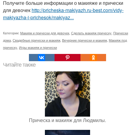
Получите больше информации о макияже и прически
для девочек
http://pricheska-makiyazh.ru-best.com/vidy-
makiyazha-i-prichesok/makiyaz...
Категории:
Макияж и прически для девочек
,
Сделать макияж прическу
,
Прически
дома
,
Свадебные прически и макияж
,
Вечерние прически и макияж
,
Макияж под
прическу
,
Игры макияж и прически
Читайте также
Прическа и макияж для Людмилы.