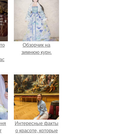
то
Обзорчик на
зимнюю курн.
ас
ние
а,
ы в
еня
Интересные факты
т
о красоте, которые