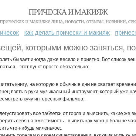
ПРИЧЕСКА И МАКИЯЖ
прическах и макияже лица, новости, отзывы, новинки, сек
ичесок
как делать прически и макияж
причес
вещей, которыми можно заняться, п
болеть бывает иногда даже весело и приятно. Вот список ве
паться - этот пункт просто обязательно;.
очитать книгу, на которую в обычные дни не хватает времени
конец взять в руки музыкальный инструмент, который уже н
ресмотреть кучу интересных фильмов;.
дегустировать все таблетки от горла и выяснить, какие же в
оверить себя на вместимость - выпить как можно больше чая
шить что-нибудь миленькое;.
помнить соседям о своем существовании, включив музыку м