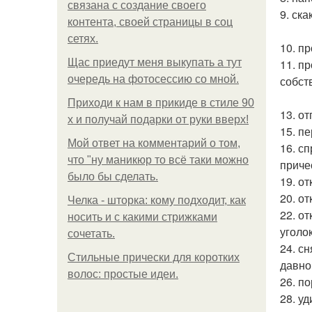
связана с создание своего
9. ска
контента, своей страницы в соц
сетях.
10. пр
Щас приедут меня выкупать а тут
11. п
очередь на фотосессию со мной.
собст
Приходи к нам в прикиде в стиле 90
13. о
х и получай подарки от руки вверх!
15. п
Мой ответ на комментарий о том,
16. сп
что "ну маникюр то всё таки можно
причес
было бы сделать.
19. от
20. от
Челка - шторка: кому подходит, как
22. о
носить и с какими стрижками
уголок
сочетать.
24. с
Стильные прически для коротких
давно
волос: простые идеи.
26. п
28. у