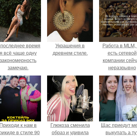
 последнее время
Украшения в
Работа в MLM, 
я всё чаще одну
древнем стиле.
есть сетевой
закономерность
компании сейч
замечаю.
неразрывно
связана с созда
своего контент
своей страниц
соц сетях.
Приходи к нам в
Глюкоза сменила
Щас приедут м
рикиде в стиле 90
образ и удивила
выкупать а ту