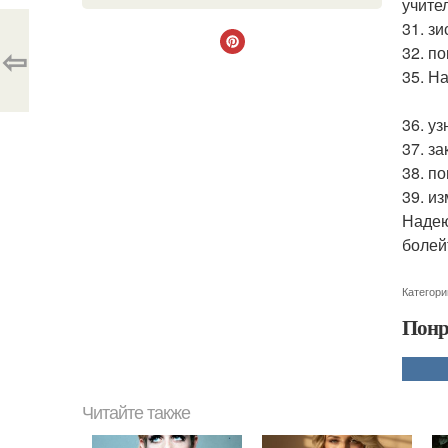
учите
31. з
⇦
32. п
35. Н
36. уз
37. за
38. п
39. и
Надею
болейт
Категори
Понр
Читайте также