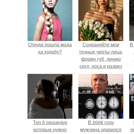
Откуда пошла мода
Сохраняйте мои
В
ха худобу?
точные черты лица,
форму губ, линию
скул, носа и разрез
глаз.
Топ 5 процедур
В 2006 году
которые нужно
мужчина ударился
п