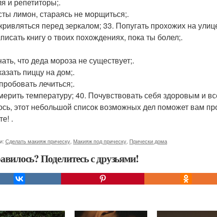
ля и репетиторы;.
исты лимон, стараясь не морщиться;.
окривляться перед зеркалом; 33. Попугать прохожих на улиц
аписать книгу о твоих похождениях, пока ты болел;.
нать, что деда мороза не существует;.
казать пиццу на дом;.
опробовать лечиться;.
змерить температуру; 40. Почувствовать себя здоровым и вс
сь, этот небольшой список возможных дел поможет вам про
е! .
и:
Сделать макияж прическу
,
Макияж под прическу
,
Прически дома
авилось? Поделитесь с друзьями!