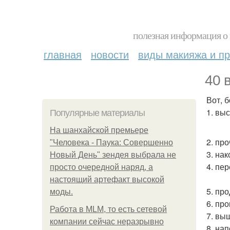
полезная информация о 
главная
новости
виды макияжа и пр
40 
Вот, 
1. выс
Популярные материалы
На шанхайской премьере
2. пр
"Человека - Паука: Совершенно
3. на
Новый День" зендея выбрала не
4. пе
просто очередной наряд, а
настоящий артефакт высокой
5. про
моды.
6. пр
Работа в MLM, то есть сетевой
7. вы
компании сейчас неразрывно
8. на