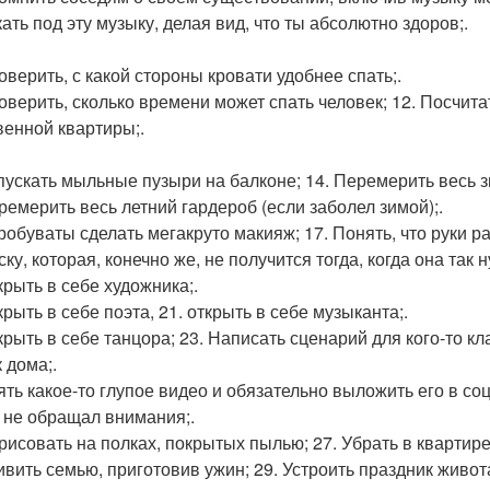
кать под эту музыку, делая вид, что ты абсолютно здоров;.
оверить, с какой стороны кровати удобнее спать;.
роверить, сколько времени может спать человек; 12. Посчит
венной квартиры;.
тпускать мыльные пузыри на балконе; 14. Перемерить весь з
еремерить весь летний гардероб (если заболел зимой);.
робуваты сделать мегакруто макияж; 17. Понять, что руки ра
ку, которая, конечно же, не получится тогда, когда она так н
крыть в себе художника;.
крыть в себе поэта, 21. открыть в себе музыканта;.
ткрыть в себе танцора; 23. Написать сценарий для кого-то к
 дома;.
нять какое-то глупое видео и обязательно выложить его в со
 не обращал внимания;.
орисовать на полках, покрытых пылью; 27. Убрать в квартире
дивить семью, приготовив ужин; 29. Устроить праздник живота