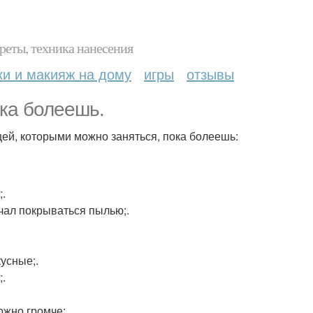
реты, техника нанесения
ки и макияж на дому
игры
отзывы
ока болеешь.
щей, которыми можно заняться, пока болеешь:
;.
ачал покрываться пылью;.
кусные;.
;.
ожно громче;.