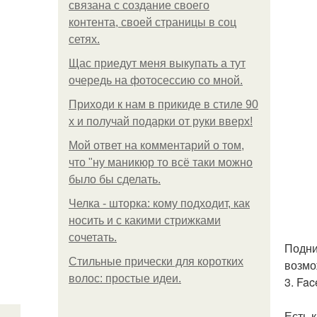
связана с создание своего
контента, своей страницы в соц
сетях.
Щас приедут меня выкупать а тут
очередь на фотосессию со мной.
Приходи к нам в прикиде в стиле 90
х и получай подарки от руки вверх!
Мой ответ на комментарий о том,
что "ну маникюр то всё таки можно
было бы сделать.
Челка - шторка: кому подходит, как
носить и с какими стрижками
сочетать.
Подни
Стильные прически для коротких
возмо
волос: простые идеи.
3. Fac
Есть 