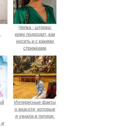
Челка - шторка:
.
кому подходит, как
носить и с какими
стрижками
сочетать.
ый
Интересные факты
о красоте, которые
я узнала в питере.
 и