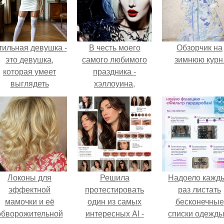
тильная девушка -
В честь моего
Обзорчик на
это девушка,
самого любимого
зимнюю курн
которая умеет
праздника -
выглядеть
хэллоуина,
привлекательно и
объявляю супер
легантно в любои
крутой фото -
ситуации.
проект!
Локоны для
Решила
Надоело кажд
эффектной
протестировать
раз листать
мамочки и её
один из самых
бесконечные
обворожительной
интересных AI -
списки одежды