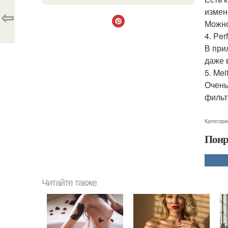
измен
⇦
Можно
4. Per
В при
даже 
5. Mei
Очень
фильт
Категори
Понр
Читайте также