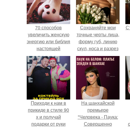
70 способов
Сохраняйте мои
С
увеличить женскую
точные черты лица,
энергию или библия
форму губ, линию
настоящей
скул, носа и разрез
женщины.
глаз.
э
Приходи к нам в
На шанхайской
прикиде в стиле 90
премьере
х и получай
"Человека - Паука:
подарки от руки
Совершенно