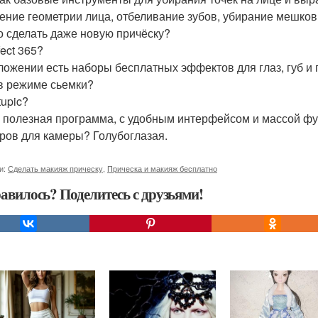
ение геометрии лица, отбеливание зубов, убирание мешков
 сделать даже новую причёску?
fect 365?
ложении есть наборы бесплатных эффектов для глаз, губ и
в режиме сьемки?
tupic?
 полезная программа, с удобным интерфейсом и массой ф
ров для камеры? Голубоглазая.
и:
Сделать макияж прическу
,
Прическа и макияж бесплатно
авилось? Поделитесь с друзьями!