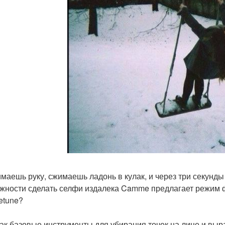
маешь руку, сжимаешь ладонь в кулак, и через три секунд
жности сделать селфи издалека Camme предлагает режим 
etune?
как базовые инструменты для убирания точек на лице и выр