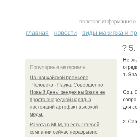
полезная информация о 
главная
новости
виды макияжа и пр
? 5
Не зн
отред
Популярные материалы
1. Sn
На шанхайской премьере
"Человека - Паука: Совершенно
Соц. 
Новый День" зендея выбрала не
сопро
просто очередной наряд, а
для с
настоящий артефакт высокой
моды.
2. Ca
Работа в MLM, то есть сетевой
компании сейчас неразрывно