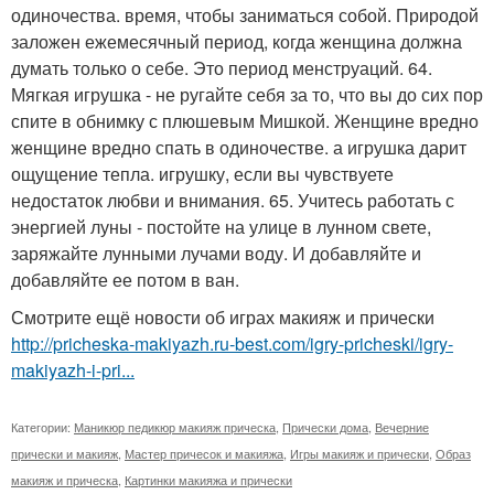
одиночества. время, чтобы заниматься собой. Природой
заложен ежемесячный период, когда женщина должна
думать только о себе. Это период менструаций. 64.
Мягкая игрушка - не ругайте себя за то, что вы до сих пор
спите в обнимку с плюшевым Мишкой. Женщине вредно
женщине вредно спать в одиночестве. а игрушка дарит
ощущение тепла. игрушку, если вы чувствуете
недостаток любви и внимания. 65. Учитесь работать с
энергией луны - постойте на улице в лунном свете,
заряжайте лунными лучами воду. И добавляйте и
добавляйте ее потом в ван.
Смотрите ещё новости об играх макияж и прически
http://pricheska-makiyazh.ru-best.com/igry-pricheski/igry-
makiyazh-i-pri...
Категории:
Маникюр педикюр макияж прическа
,
Прически дома
,
Вечерние
прически и макияж
,
Мастер причесок и макияжа
,
Игры макияж и прически
,
Образ
макияж и прическа
,
Картинки макияжа и прически