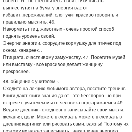
своего "Я". не стесняйтесь. свои стихи писать.
выплеснутая на бумагу энергия вас от
избавит..переживаний. слог учит красиво говорить и
правильно мыслить. 46.
Накормить птиц, животных - очень простой способ
поднять уровень своей.
Энергии.энергии. соорудите кормушку для птичек под
окном. канареек. .
Птицаэта. счастливому замужеству. 47. Посетите музей
или выставку - всё красивое делает женщину
прекраснее.
48. общение с учителем -.
Сходите на лекцию любимого автора, посетите тренинг.
Книги дают книги знания дают. .это бесспорно. но при
встрече с учителем мы от человека подзаряжаемся.49.
Ведите дневник - ежедневно записывайте свои мысли,
желания, цели. Можете вклеивать можете вклеивать в
дневник картинки или рисовать сами. важны! Поэтому их
поэтому их важно записывать. .накапливая энергию.