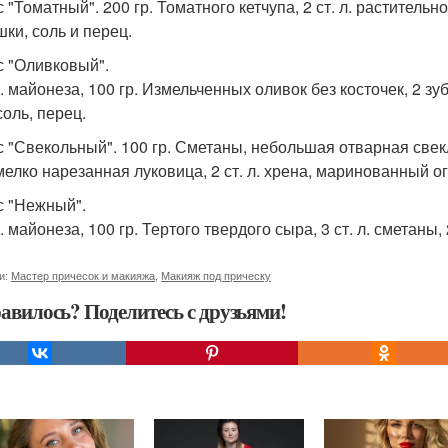
с "Томатный". 200 гр. Томатного кетчупа, 2 ст. л. растительн
шки, соль и перец.
ус "Оливковый".
. майонеза, 100 гр. Измельченных оливок без косточек, 2 зу
соль, перец.
ус "Свекольный". 100 гр. Сметаны, небольшая отварная свекл
мелко нарезанная луковица, 2 ст. л. хрена, маринованный 
ус "Нежный".
. майонеза, 100 гр. Тертого твердого сыра, 3 ст. л. сметаны, 
и:
Мастер причесок и макияжа
,
Макияж под прическу
авилось? Поделитесь с друзьями!