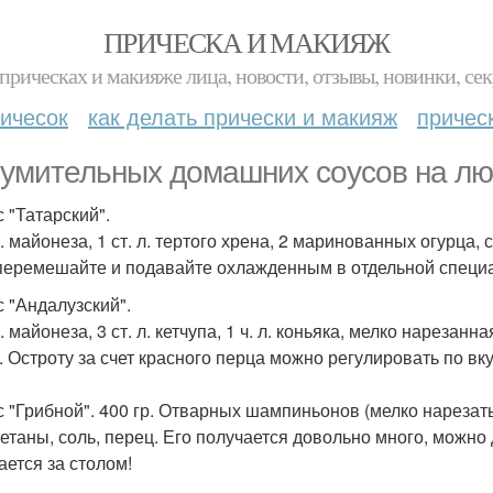
ПРИЧЕСКА И МАКИЯЖ
прическах и макияже лица, новости, отзывы, новинки, сек
ичесок
как делать прически и макияж
причес
зумительных домашних соусов на лю
с "Татарский".
р. майонеза, 1 ст. л. тертого хрена, 2 маринованных огурца
. перемешайте и подавайте охлажденным в отдельной специ
с "Андалузский".
. майонеза, 3 ст. л. кетчупа, 1 ч. л. коньяка, мелко нареза
. Остроту за счет красного перца можно регулировать по вку
с "Грибной". 400 гр. Отварных шампиньонов (мелко нарезать),
метаны, соль, перец. Его получается довольно много, можно
ается за столом!