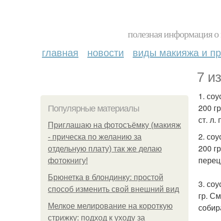
полезная информация о 
главная
новости
виды макияжа и пр
7 и
1. соу
200 г
Популярные материалы
ст. л
Приглашаю на фотосъёмку (макияж
2. соу
- прическа по желанию за
200 гр
отдельную плату) так же делаю
перец
фотокнигу!
Брюнетка в блондинку: простой
3. соу
способ изменить свой внешний вид
гр. С
Мелкое мелирование на короткую
собир
стрижку: подход к уходу за