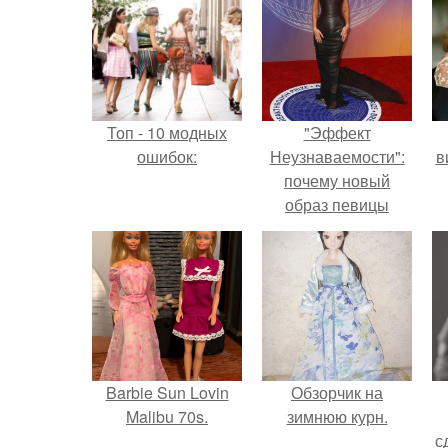
Топ - 10 модных
"Эффект
ошибок:
Неузнаваемости":
в
почему новый
образ певицы
вызвал споры о
гранях
возможного?
Barbie Sun Lovin
Обзорчик на
Malibu 70s.
зимнюю курн.
с