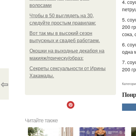
4. соу
волосами
петру
Чтобы в 50 выглядеть на 30,
5. со
следуйте простым правилам:
200 гр
Вот так мы в высокий сезон
сока, 
выпускных и свадеб работаем.
6. со
Окошки на выходные декабря на
одна 
макияж/прическу/образ:
7. со
Секреты сексуальности от Ирины
200 гр
Хакамады.
⇦
Категори
Понр
Читайте также