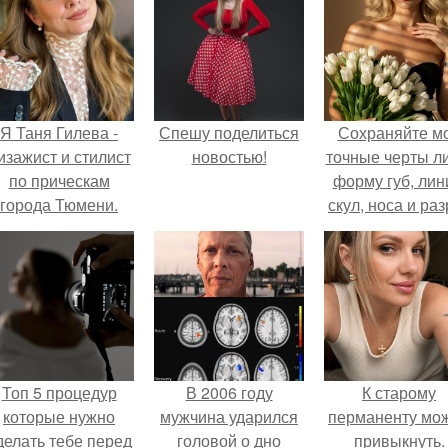
Я Таня Гилева -
Спешу поделиться
Сохраняйте м
изажист и стилист
новостью!
точные черты ли
по прическам
форму губ, ли
города Тюмени.
скул, носа и раз
глаз.
Топ 5 процедур
В 2006 году
К старому
которые нужно
мужчина ударился
перманенту мо
делать тебе перед
головой о дно
привыкнуть.