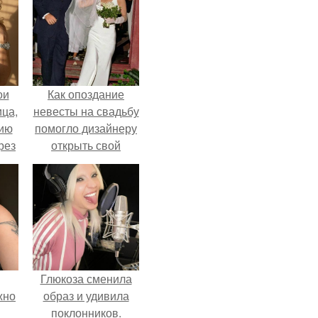
ои
Как опоздание
ца,
невесты на свадьбу
нию
помогло дизайнеру
рез
открыть свой
бренд.
Глюкоза сменила
жно
образ и удивила
поклонников.