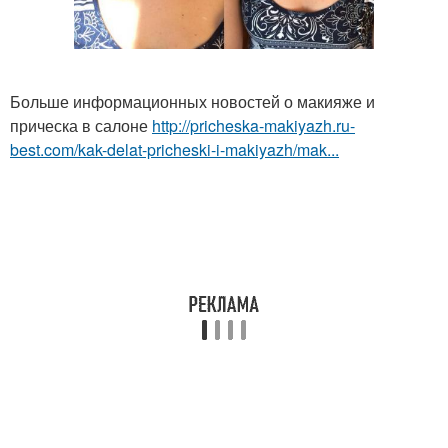
Больше информационных новостей о макияже и
прическа в салоне
http://pricheska-makiyazh.ru-
best.com/kak-delat-pricheski-i-makiyazh/mak...